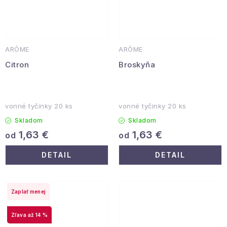
ARÔME
ARÔME
Citron
Broskyňa
vonné tyčinky 20 ks
vonné tyčinky 20 ks
Skladom
Skladom
1,63 €
1,63 €
od
od
DETAIL
DETAIL
Zaplať menej
až 14 %