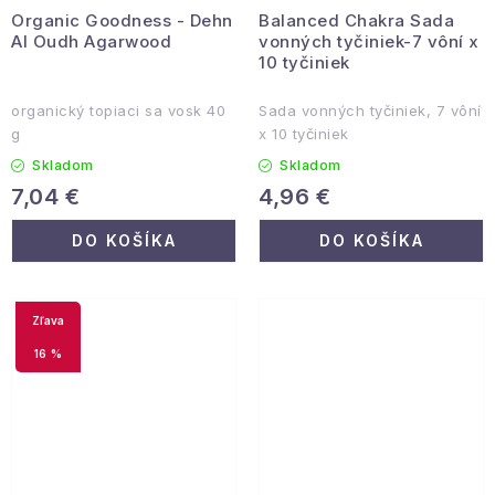
Organic Goodness - Dehn
Balanced Chakra Sada
Al Oudh Agarwood
vonných tyčiniek-7 vôní x
10 tyčiniek
organický topiaci sa vosk 40
Sada vonných tyčiniek, 7 vôní
g
x 10 tyčiniek
Skladom
Skladom
7,04 €
4,96 €
DO KOŠÍKA
DO KOŠÍKA
16 %