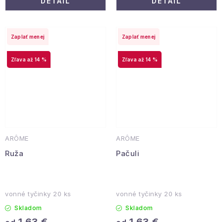
DETAIL
DETAIL
Zaplať menej
Zaplať menej
až 14 %
až 14 %
ARÔME
ARÔME
Ruža
Pačuli
vonné tyčinky 20 ks
vonné tyčinky 20 ks
Skladom
Skladom
1,63 €
1,63 €