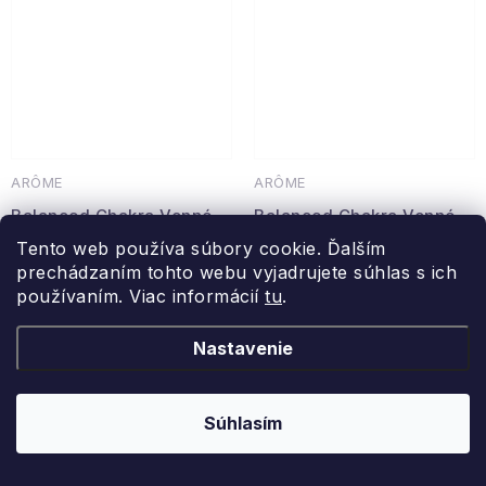
ARÔME
ARÔME
Balanced Chakra Vonné
Balanced Chakra Vonné
tyčinky 20 ks, Čakra
tyčinky 20 ks, Sakrálna
Tento web používa súbory cookie. Ďalším
tretieho oka
čakra
prechádzaním tohto webu vyjadrujete súhlas s ich
používaním. Viac informácií
tu
.
vonné tyčinky, 20 ks
vonné tyčinky, 20 ks
Skladom
Skladom
Nastavenie
2,46 €
2,46 €
DO KOŠÍKA
DO KOŠÍKA
Súhlasím