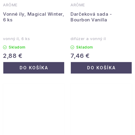
ARÔME
ARÔME
Vonné íly, Magical Winter,
Darčeková sada -
6 ks
Bourbon Vanilla
vonný íl, 6 ks
difúzer a vonný íl
Skladom
Skladom
2,88 €
7,46 €
DO KOŠÍKA
DO KOŠÍKA