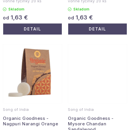
vonné tyčinky 20 ks
vonné tyčinky 20 ks
Podmienky ochrany osobných údajov
Skladom
Skladom
Reklamácia a vrátenie
Obchodné podmienky
1,63 €
1,63 €
od
od
Info o nákupe
Rady a tipy
Kontakty
O nás
DETAIL
DETAIL
Song of India
Song of India
Organic Goodness -
Organic Goodness -
Nagpuri Narangi Orange
Mysore Chandan
Sandalwood