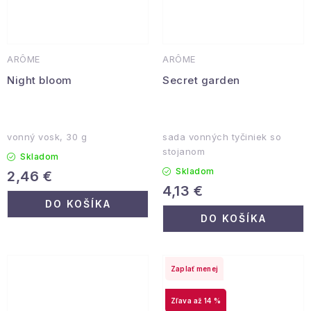
ARÔME
ARÔME
Night bloom
Secret garden
vonný vosk, 30 g
sada vonných tyčiniek so
stojanom
Skladom
Skladom
2,46 €
4,13 €
DO KOŠÍKA
DO KOŠÍKA
Zaplať menej
až 14 %