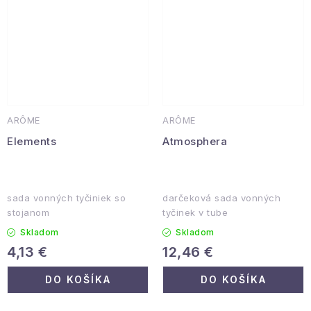
ARÔME
ARÔME
Elements
Atmosphera
sada vonných tyčiniek so
darčeková sada vonných
stojanom
tyčinek v tube
Skladom
Skladom
4,13 €
12,46 €
DO KOŠÍKA
DO KOŠÍKA