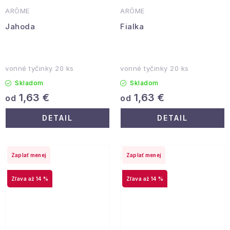
ARÔME
ARÔME
Jahoda
Fialka
vonné tyčinky 20 ks
vonné tyčinky 20 ks
Skladom
Skladom
1,63 €
1,63 €
od
od
DETAIL
DETAIL
Zaplať menej
Zaplať menej
až 14 %
až 14 %