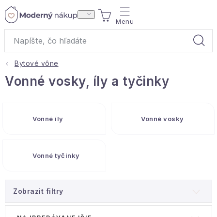
Prejsť
NÁKUPNÝ
na
obsah
KOŠÍK
Bytové vône
Akcie a výpredaj
Vonné vosky, íly a tyčinky
Darčeky
Vonné íly
Vonné vosky
Bytové vône
Čaje
Vonné tyčinky
Bytový textil
Zobrazit filtry
Domácnosť
V
R