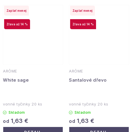
Zaplať menej
Zaplať menej
až 14 %
až 14 %
ARÔME
ARÔME
White sage
Santalové dřevo
vonné tyčinky 20 ks
vonné tyčinky 20 ks
Skladom
Skladom
1,63 €
1,63 €
od
od