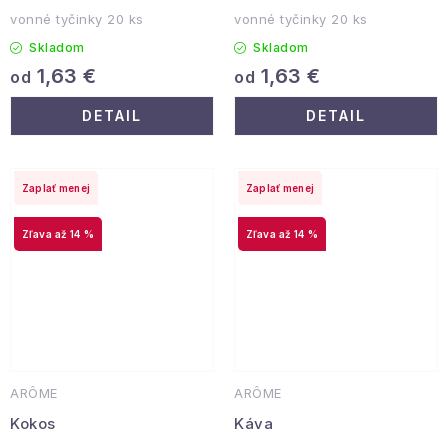
vonné tyčinky 20 ks
vonné tyčinky 20 ks
Skladom
Skladom
1,63 €
1,63 €
od
od
DETAIL
DETAIL
Zaplať menej
Zaplať menej
až 14 %
až 14 %
ARÔME
ARÔME
Kokos
Káva