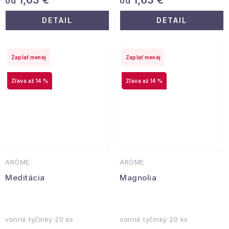
od
od
DETAIL
DETAIL
Zaplať menej
Zaplať menej
až 14 %
až 14 %
ARÔME
ARÔME
Meditácia
Magnolia
vonné tyčinky 20 ks
vonné tyčinky 20 ks