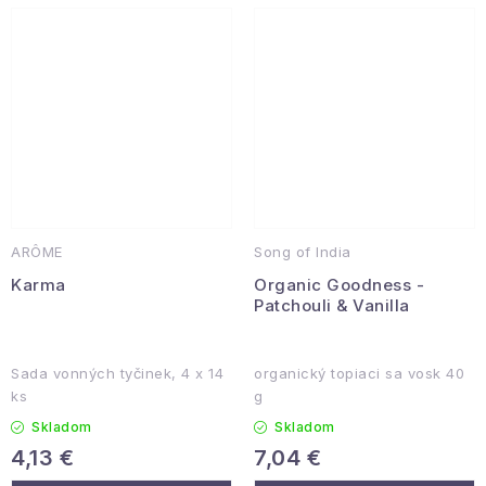
ARÔME
Song of India
Karma
Organic Goodness -
Patchouli & Vanilla
Sada vonných tyčinek, 4 x 14
organický topiaci sa vosk 40
ks
g
Skladom
Skladom
4,13 €
7,04 €