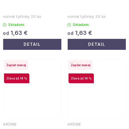
vonné tyčinky 20 ks
vonné tyčinky 20 ks
Skladom
Skladom
1,63 €
1,63 €
od
od
DETAIL
DETAIL
Zaplať menej
Zaplať menej
až 14 %
až 14 %
ARÔME
ARÔME