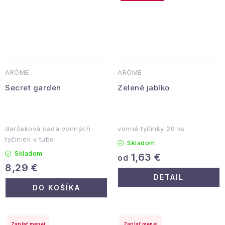
ARÔME
ARÔME
Secret garden
Zelené jablko
darčeková sada vonných
vonné tyčinky 20 ks
tyčiniek v tube
Skladom
Skladom
1,63 €
od
8,29 €
DETAIL
DO KOŠÍKA
Zaplať menej
Zaplať menej