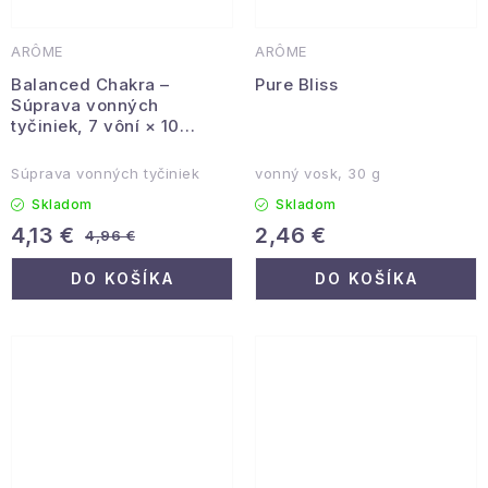
ARÔME
ARÔME
Balanced Chakra –
Pure Bliss
Súprava vonných
tyčiniek, 7 vôní × 10
tyčiniek, 2. akosť
Súprava vonných tyčiniek
vonný vosk, 30 g
Skladom
Skladom
4,13 €
2,46 €
4,96 €
DO KOŠÍKA
DO KOŠÍKA