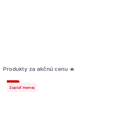
Produkty za akčnú cenu 🔥
1 + 1
Zaplať menej
Zaplať menej
Zaplať menej
Zaplať menej
Zaplať menej