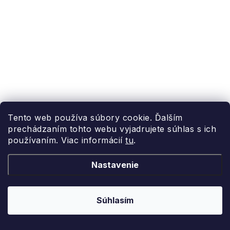
Tento web používa súbory cookie. Ďalším
prechádzaním tohto webu vyjadrujete súhlas s ich
používaním. Viac informácií
tu
.
Nastavenie
Solárna svetelná reťaz 400 LED, teplá biela
Home Elements
Súhlasím
Skladom
22,29 €