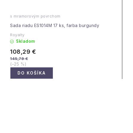
s mramorovým povrchom
Sada riadu ES1014M 17 ks, farba burgundy
Royalty
Skladom
108,29 €
145,79 €
(–25 %)
DO KOŠÍKA