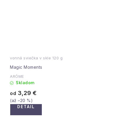
vonná sviečka v skle 120 g
Magic Moments
ARÔME
Skladom
3,29 €
od
(až –20 %)
DETAIL