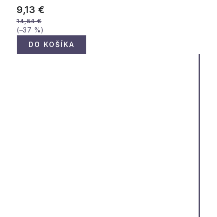
9,13 €
14,54 €
(–37 %)
DO KOŠÍKA