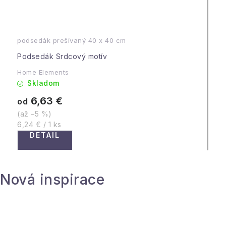
podsedák prešívaný 40 x 40 cm
Podsedák Srdcový motív
Home Elements
Skladom
6,63 €
od
(až –5 %)
Jednotková
6,24 € / 1 ks
cena:
DETAIL