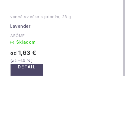
vonná sviečka s prianím, 28 g
Lavender
ARÔME
Skladom
1,63 €
od
(až –14 %)
DETAIL