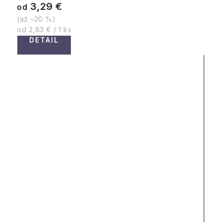
3,29 €
od
(až –20 %)
Jednotková
od 2,63 € / 1 ks
cena:
DETAIL