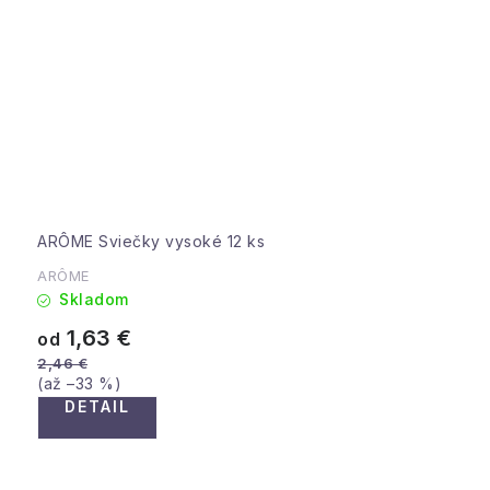
ARÔME Sviečky vysoké 12 ks
ARÔME
Skladom
1,63 €
od
2,46 €
(až –33 %)
DETAIL