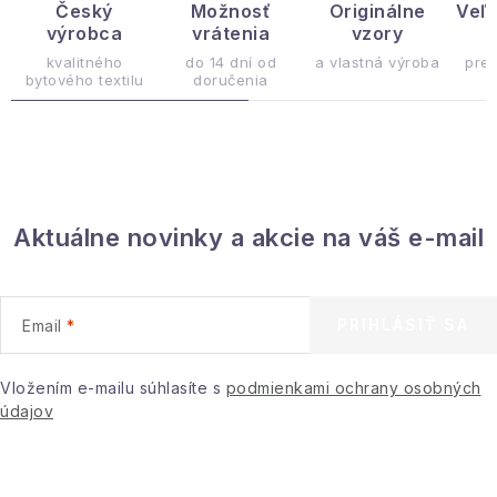
d
Český
Možnosť
Originálne
Veľ
výrobca
vrátenia
vzory
ý
a
c
kvalitného
do 14 dní od
a vlastná výroba
pre
bytového textilu
doručenia
i
e
p
r
v
Aktuálne novinky a akcie na váš e-mail
k
y
v
ý
PRIHLÁSIŤ SA
Email
p
i
Vložením e-mailu súhlasíte s
podmienkami ochrany osobných
s
údajov
u