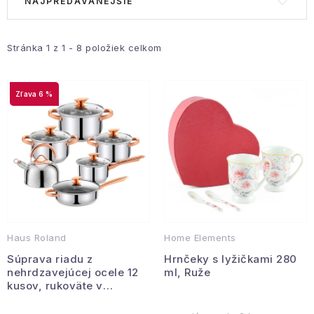
NAJPREDÁVANEJŠIE
ý
a
Podmienky ochrany osobných údajov
p
d
Reklamácia a vrátenie
Obchodné podmienky
i
e
Stránka
1
z
1
-
8
položiek celkom
Info o nákupe
Rady a tipy
Kontakty
O nás
s
n
p
i
6 %
r
e
o
p
d
r
u
o
k
d
t
u
o
k
Haus Roland
Home Elements
v
t
Súprava riadu z
Hrnčeky s lyžičkami 280
o
nehrdzavejúcej ocele 12
ml, Ruže
v
kusov, rukoväte v
medenej farbe