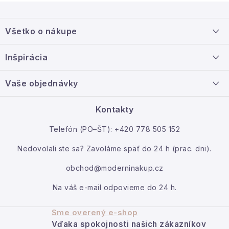
Z
á
Všetko o nákupe
p
ä
Doprava a platba
Inšpirácia
t
Info o nákupe
i
Nový tovar
Vaše objednávky
Veľkoobchodná spolupráca
e
O nás
Ako reklamovať / vrátiť tovar
Kontakty
Kontakt
Telefón (PO–ŠT): +420 778 505 152
Moja objednávka
Nedovolali ste sa? Zavoláme späť do 24 h (prac. dni).
obchod@moderninakup.cz
Na váš e-mail odpovieme do 24 h.
Sme overený e-shop
Vďaka spokojnosti našich zákazníkov