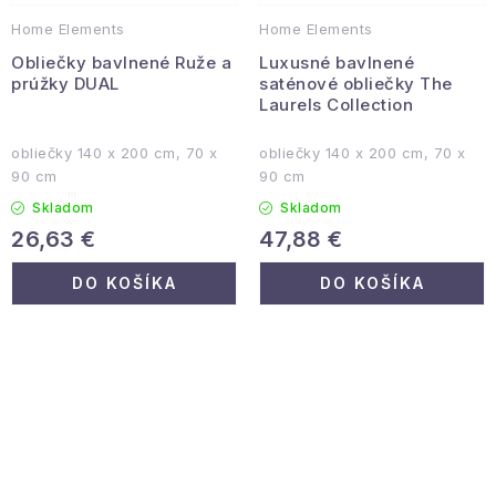
Home Elements
Home Elements
Obliečky bavlnené Ruže a
Luxusné bavlnené
prúžky DUAL
saténové obliečky The
Laurels Collection
obliečky 140 x 200 cm, 70 x
obliečky 140 x 200 cm, 70 x
90 cm
90 cm
Skladom
Skladom
26,63 €
47,88 €
DO KOŠÍKA
DO KOŠÍKA
O
v
l
á