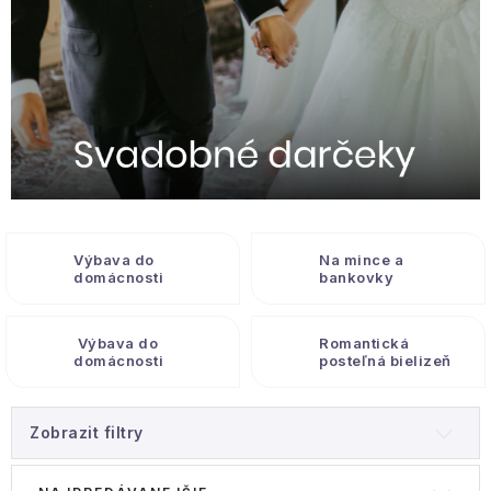
Hobby a záhrada
Kolekcia
Zdravie a krása
Šport a outdoor
Pre deti
Výbava do
Na mince a
domácnosti
bankovky
Novinky
Výbava do
Romantická
Darčekové poukazy
domácnosti
posteľná bielizeň
Sezónne kategórie
Zobrazit filtry
Veľkoobchodná spolupráca
V
R