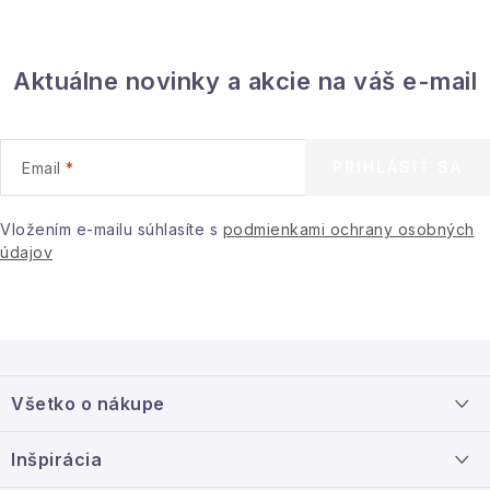
p
i
s
Aktuálne novinky a akcie na váš e-mail
u
PRIHLÁSIŤ SA
Email
Vložením e-mailu súhlasíte s
podmienkami ochrany osobných
údajov
Z
á
Všetko o nákupe
p
ä
Doprava a platba
Inšpirácia
t
Info o nákupe