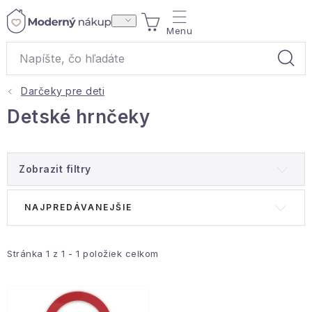
Prejsť
NÁKUPNÝ
na
obsah
KOŠÍK
Darčeky pre deti
Akcie a výpredaj
Detské hrnčeky
Darčeky
Zobrazit filtry
Bytové vône
V
R
NAJPREDÁVANEJŠIE
Čaje
ý
a
p
d
Bytový textil
i
e
Stránka
1
z
1
-
1
položiek celkom
s
n
Domácnosť
p
i