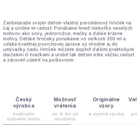
Podmienky ochrany osobných údajov
O
Reklamácia a vrátenie
Obchodné podmienky
v
Zaobstarajte svojim deťom vlastný porcelánový hrnček na
Info o nákupe
Rady a tipy
Kontakty
O nás
čaj a urobte im radosť. Ponúkame hneď niekoľko veselých
l
motívov ako sovy, jednorožce, mačky a ďalšie krásne
á
motívy. Detské hrnčeky ponúkame vo veľkosti 300 ml a
vďaka kvalitnej povrchovej úprave sú vhodné aj do
d
umývačky riadu. Hrnček môžete doplniť ďalšími praktickými
a
darčekmi či hračkami a urobiť tak deťom ešte väčšiu radosť
a zároveň ušetriť na poštovnom.
c
i
e
p
r
Český
Možnosť
Originálne
Veľ
v
výrobca
vrátenia
vzory
ý
k
kvalitného
do 14 dní od
a vlastná výroba
pre
y
bytového textilu
doručenia
v
ý