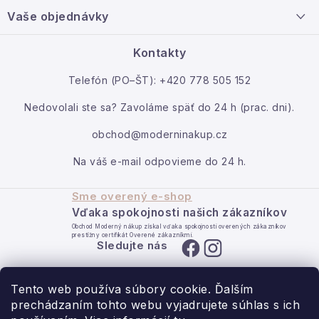
i
Nový tovar
Vaše objednávky
Veľkoobchodná spolupráca
e
O nás
Ako reklamovať / vrátiť tovar
Kontakty
Kontakt
Telefón (PO–ŠT): +420 778 505 152
Moja objednávka
Nedovolali ste sa? Zavoláme späť do 24 h (prac. dni).
obchod@moderninakup.cz
Na váš e-mail odpovieme do 24 h.
Sme overený e-shop
Vďaka spokojnosti našich zákazníkov
Obchod Moderný nákup získal vďaka spokojnosti overených zákazníkov
prestížny certifikát Overené zákazníkmi.
Sledujte nás
Tento web používa súbory cookie. Ďalším
prechádzaním tohto webu vyjadrujete súhlas s ich