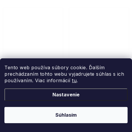
Tento web používa súbory cookie. Ďalším
prechádzaním tohto webu vyjadrujete súhlas s ich
ARÔME
ARÔME
používaním. Viac informácií
tu
.
Porcelánová bábika 20
Porcelánová bábika 20
cm
cm
Nastavenie
porcelánová, 20 cm
porcelánová, 20 cm
Súhlasím
Skladom
Skladom
8,29 €
8,29 €