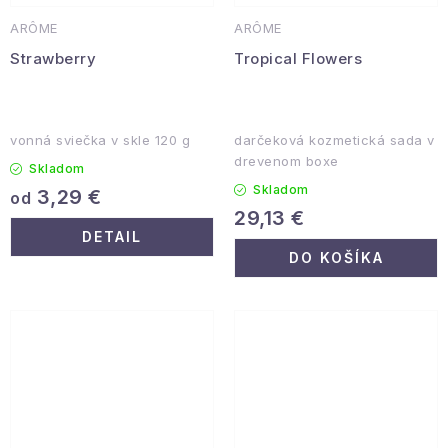
ARÔME
ARÔME
Strawberry
Tropical Flowers
vonná sviečka v skle 120 g
darčeková kozmetická sada v
drevenom boxe
Skladom
Skladom
3,29 €
od
29,13 €
DETAIL
DO KOŠÍKA