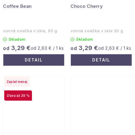
Coffee Bean
Choco Cherry
vonná sviečka v skle, 90 g
vonná sviečka v skle 90 g
Skladom
Skladom
3,29 €
3,29 €
od
Jednotková
od
Jednotková
od 2,63 € / 1 ks
od 2,63 € / 1 ks
cena:
cena:
DETAIL
DETAIL
Zaplať menej
až 20 %