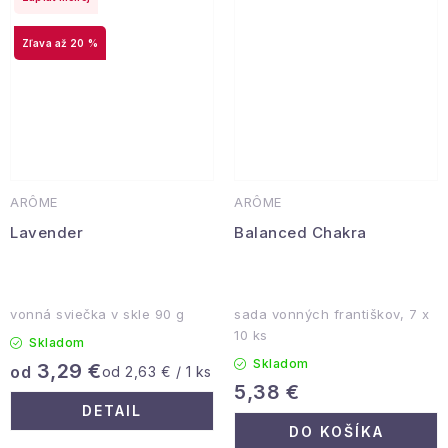
až 20 %
ARÔME
ARÔME
Lavender
Balanced Chakra
vonná sviečka v skle 90 g
sada vonných františkov, 7 x
10 ks
Skladom
Skladom
3,29 €
od
Jednotková
od 2,63 € / 1 ks
5,38 €
cena:
DETAIL
DO KOŠÍKA