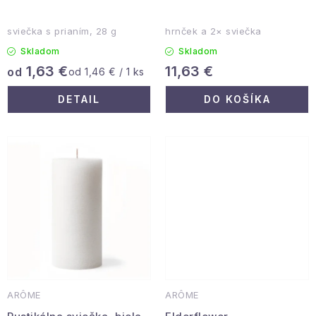
v
Podmienky ochrany osobných údajov
Reklamácia a vrátenie
Obchodné podmienky
sviečka s prianím, 28 g
hrnček a 2× sviečka
Skladom
Skladom
Info o nákupe
Rady a tipy
Kontakty
O nás
1,63 €
11,63 €
od
Jednotková
od 1,46 € / 1 ks
cena:
DETAIL
DO KOŠÍKA
ARÔME
ARÔME