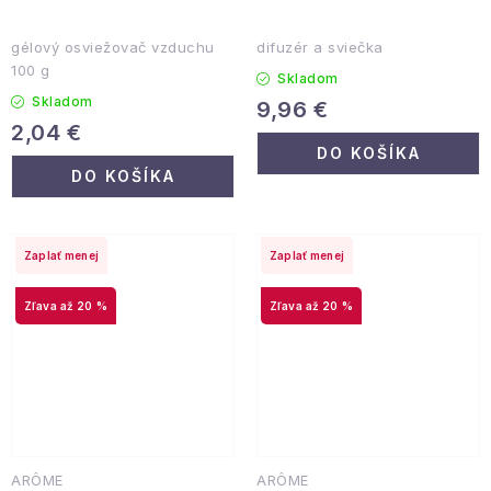
gélový osviežovač vzduchu
difuzér a sviečka
100 g
Skladom
Skladom
9,96 €
2,04 €
DO KOŠÍKA
DO KOŠÍKA
Zaplať menej
Zaplať menej
až 20 %
až 20 %
ARÔME
ARÔME