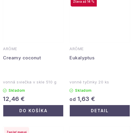
až 14 %
ARÔME
ARÔME
Creamy coconut
Eukalyptus
vonná sviečka v skle 510 g
vonné tyčinky 20 ks
Skladom
Skladom
1,63 €
12,46 €
od
DO KOŠÍKA
DETAIL
Zaplať menej