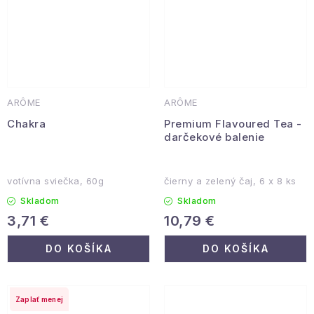
ARÔME
ARÔME
Chakra
Premium Flavoured Tea -
darčekové balenie
votívna sviečka, 60g
čierny a zelený čaj, 6 x 8 ks
Skladom
Skladom
3,71 €
10,79 €
DO KOŠÍKA
DO KOŠÍKA
Zaplať menej