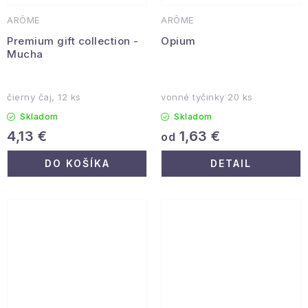
ARÔME
ARÔME
Premium gift collection -
Opium
Mucha
čierny čaj, 12 ks
vonné tyčinky 20 ks
Skladom
Skladom
1,63 €
4,13 €
od
DO KOŠÍKA
DETAIL