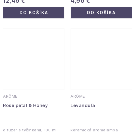
12,46 €
4,96 €
DO KOŠÍKA
DO KOŠÍKA
ARÔME
ARÔME
Rose petal & Honey
Levanduľa
difúzer s tyčinkami, 100 ml
keramická aromalampa