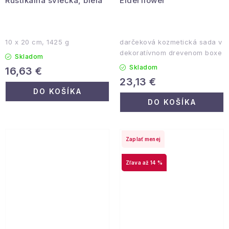
Rustikálna sviečka, biela
Elderflower
10 x 20 cm, 1425 g
darčeková kozmetická sada v
dekoratívnom drevenom boxe
Skladom
Skladom
16,63 €
23,13 €
DO KOŠÍKA
DO KOŠÍKA
Zaplať menej
až 14 %