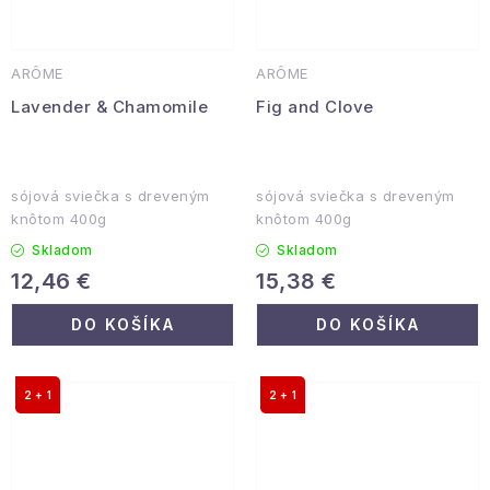
ARÔME
ARÔME
Lavender & Chamomile
Fig and Clove
sójová sviečka s dreveným
sójová sviečka s dreveným
knôtom 400g
knôtom 400g
Skladom
Skladom
12,46 €
15,38 €
DO KOŠÍKA
DO KOŠÍKA
2 + 1
2 + 1