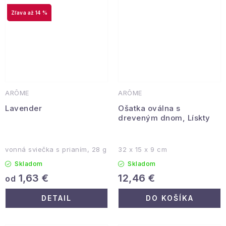
až 14 %
ARÔME
ARÔME
Lavender
Ošatka oválna s
dreveným dnom, Lískty
vonná sviečka s prianím, 28 g
32 x 15 x 9 cm
Skladom
Skladom
1,63 €
12,46 €
od
DETAIL
DO KOŠÍKA