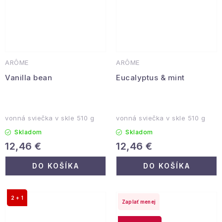
ARÔME
ARÔME
Vanilla bean
Eucalyptus & mint
vonná sviečka v skle 510 g
vonná sviečka v skle 510 g
Skladom
Skladom
12,46 €
12,46 €
DO KOŠÍKA
DO KOŠÍKA
2 + 1
Zaplať menej