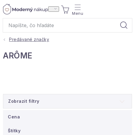
Prejsť
NÁKUPNÝ
na
obsah
KOŠÍK
Predávané značky
Akcie a výpredaj
ARÔME
Darčeky
Bytové vône
Čaje
Zobrazit filtry
Bytový textil
Cena
Domácnosť
Štítky