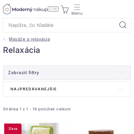
Prejsť
NÁKUPNÝ
na
obsah
KOŠÍK
Masáže a relaxácia
Akcie a výpredaj
Relaxácia
Darčeky
Zobrazit filtry
Bytové vône
V
R
NAJPREDÁVANEJŠIE
Čaje
ý
a
p
d
Bytový textil
i
e
Stránka
1
z
1
-
19
položiek celkom
s
n
Domácnosť
p
i