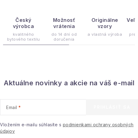
l
á
d
Český
Možnosť
Originálne
Veľ
výrobca
vrátenia
vzory
ý
a
c
kvalitného
do 14 dní od
a vlastná výroba
pre
bytového textilu
doručenia
i
e
p
r
v
Aktuálne novinky a akcie na váš e-mail
k
y
v
ý
PRIHLÁSIŤ SA
Email
p
i
Vložením e-mailu súhlasíte s
podmienkami ochrany osobných
s
údajov