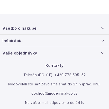
u
Z
á
Všetko o nákupe
p
ä
Doprava a platba
Inšpirácia
t
Info o nákupe
i
Nový tovar
Vaše objednávky
Veľkoobchodná spolupráca
e
O nás
Ako reklamovať / vrátiť tovar
Kontakty
Kontakt
Telefón (PO–ŠT): +420 778 505 152
Moja objednávka
Nedovolali ste sa? Zavoláme späť do 24 h (prac. dni).
obchod@moderninakup.cz
Na váš e-mail odpovieme do 24 h.