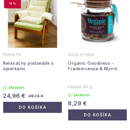
r
e
Hobby a záhrada
14 %
o
p
d
r
Kolekcia
u
o
k
d
Zdravie a krása
t
u
Šport a outdoor
o
k
HomeLife
Song of India
v
t
Pre deti
Relaxačný podsedák s
Organic Goodness -
o
opierkami
Frankincense & Myrrh
v
Novinky
kadidlo 80 g
Skladom
Darčekové poukazy
24,96 €
Skladom
29,13 €
8,29 €
DO KOŠÍKA
Sezónne kategórie
DO KOŠÍKA
Veľkoobchodná spolupráca