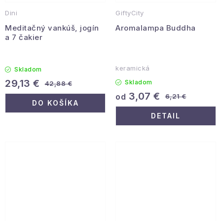
Dini
GiftyCity
Meditačný vankúš, jogín
Aromalampa Buddha
a 7 čakier
keramická
Skladom
29,13 €
Skladom
42,88 €
3,07 €
od
6,21 €
DO KOŠÍKA
DETAIL