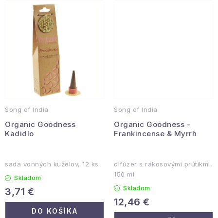
Podmienky ochrany osobných údajov
Reklamácia a vrátenie
Obchodné podmienky
Info o nákupe
Rady a tipy
Kontakty
O nás
Song of India
Song of India
Organic Goodness
Organic Goodness -
Kadidlo
Frankincense & Myrrh
sada vonných kuželov, 12 ks
difúzer s rákosovými prútikmi,
150 ml
Skladom
Skladom
3,71 €
12,46 €
DO KOŠÍKA