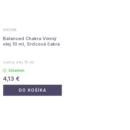
ARÔME
Balanced Chakra Vonný
olej 10 ml, Srdcová čakra
vonný olej 15 ml
Skladom
4,13 €
DO KOŠÍKA
O
v