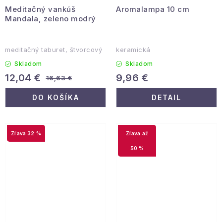
Meditačný vankúš
Aromalampa 10 cm
Mandala, zeleno modrý
meditačný taburet, štvorcový
keramická
Skladom
Skladom
12,04 €
9,96 €
16,63 €
DO KOŠÍKA
DETAIL
32 %
až
50 %