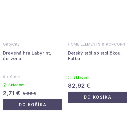
GiftyCity
HOME ELEMENTS & POPCORN
Drevená hra Labyrint,
Detský stôl so stoličkou,
červená
Futbal
9 x 9 cm
Skladom
82,92 €
Skladom
2,71 €
5,38 €
DO KOŠÍKA
DO KOŠÍKA