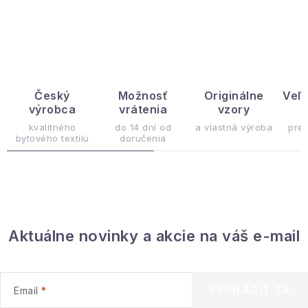
O
v
l
á
d
Český
Možnosť
Originálne
Veľ
výrobca
vrátenia
vzory
ý
a
c
kvalitného
do 14 dní od
a vlastná výroba
pre
bytového textilu
doručenia
i
e
p
r
v
Aktuálne novinky a akcie na váš e-mail
k
y
v
ý
PRIHLÁSIŤ SA
Email