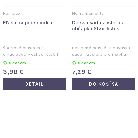
Remalux
Home Elements
Fľaša na pitie modrá
Detská sada zástera a
chňapka Štvorlístok
športová plastová s
bavlnená detská kuchynská
chladiacou vložkou, 0,65 l
sada - zástera a chňapka
Skladom
Skladom
3,96 €
7,29 €
DETAIL
DO KOŠÍKA