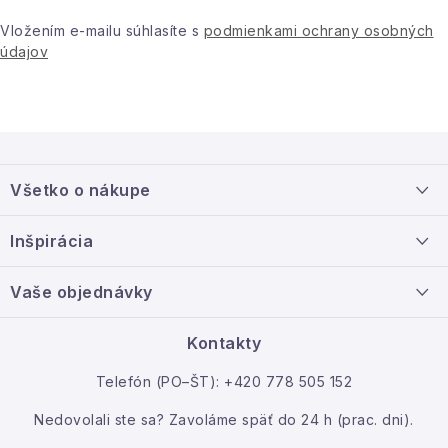
p
i
Vložením e-mailu súhlasíte s
podmienkami ochrany osobných
s
údajov
u
Z
á
Všetko o nákupe
p
ä
Doprava a platba
Inšpirácia
t
Info o nákupe
i
Nový tovar
Vaše objednávky
Veľkoobchodná spolupráca
e
O nás
Ako reklamovať / vrátiť tovar
Kontakty
Kontakt
Telefón (PO–ŠT): +420 778 505 152
Moja objednávka
Nedovolali ste sa? Zavoláme späť do 24 h (prac. dni).