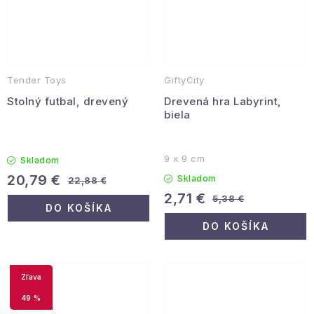
Tender Toys
GiftyCity
Stolný futbal, drevený
Drevená hra Labyrint,
biela
9 x 9 cm
Skladom
20,79 €
Skladom
22,88 €
2,71 €
5,38 €
DO KOŠÍKA
DO KOŠÍKA
49 %