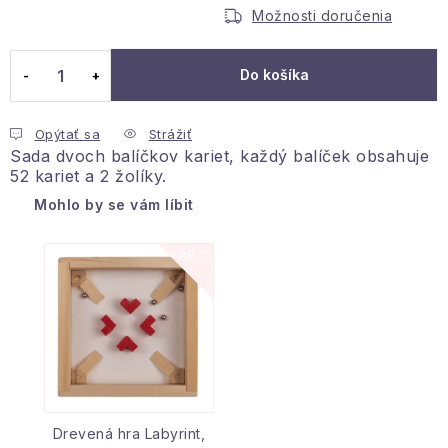
Jednotková cena:
Podmienky ochrany osobných údajov
Možnosti doručenia
Reklamácia a vrátenie
Obchodné podmienky
Info o nákupe
Rady a tipy
Kontakty
Do košíka
O nás
Opýtať sa
Strážiť
Sada dvoch balíčkov kariet, každý balíček obsahuje
52 kariet a 2 žolíky.
Mohlo by se vám líbit
49 %
Drevená hra Labyrint,