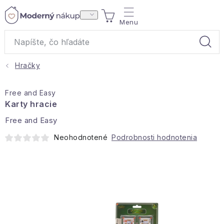
Prejsť
NÁKUPNÝ
na
obsah
KOŠÍK
Hračky
Akcie a výpredaj
Free and Easy
Darčeky
Karty hracie
Free and Easy
Bytové vône
Neohodnotené
Podrobnosti hodnotenia
Čaje
Bytový textil
Domácnosť