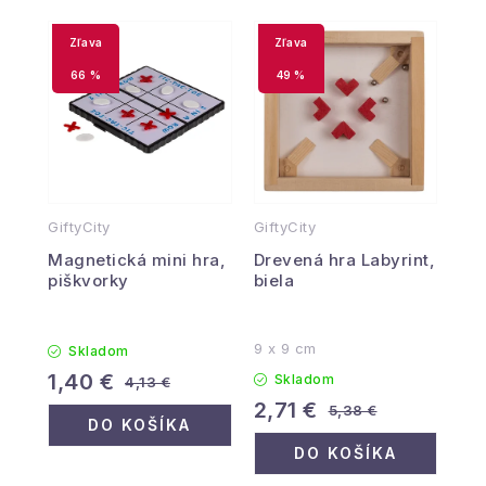
66 %
49 %
GiftyCity
GiftyCity
Magnetická mini hra,
Drevená hra Labyrint,
piškvorky
biela
9 x 9 cm
Skladom
1,40 €
Skladom
4,13 €
2,71 €
5,38 €
DO KOŠÍKA
DO KOŠÍKA