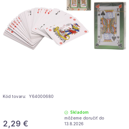
Hobby a záhrada
Kolekcia
Zdravie a krása
Šport a outdoor
Pre deti
Novinky
Darčekové poukazy
Kód tovaru:
Y64000680
Sezónne kategórie
Skladom
2,29 €
Veľkoobchodná spolupráca
13.8.2026