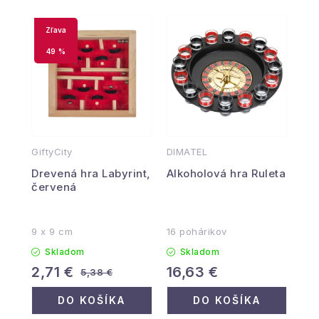
49 %
GiftyCity
DIMATEL
Drevená hra Labyrint,
Alkoholová hra Ruleta
červená
9 x 9 cm
16 pohárikov
Skladom
Skladom
2,71 €
16,63 €
5,38 €
DO KOŠÍKA
DO KOŠÍKA