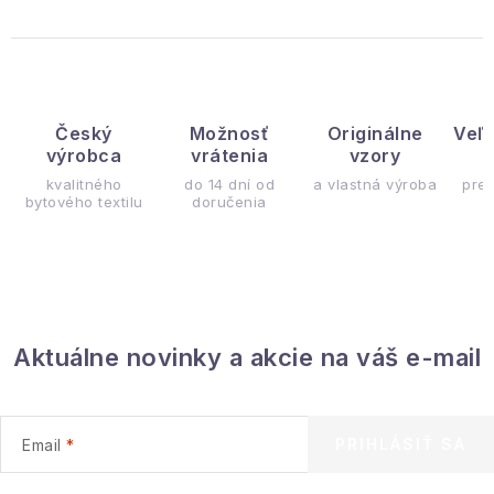
Český
Možnosť
Originálne
Veľ
výrobca
vrátenia
vzory
ý
kvalitného
do 14 dní od
a vlastná výroba
pre
bytového textilu
doručenia
Aktuálne novinky a akcie na váš e-mail
PRIHLÁSIŤ SA
Email