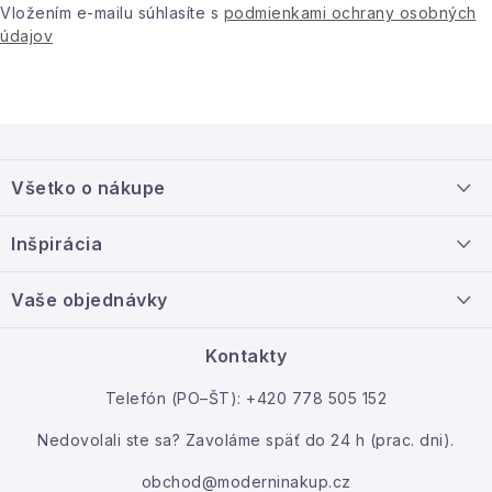
Vložením e-mailu súhlasíte s
podmienkami ochrany osobných
údajov
Z
á
Všetko o nákupe
p
ä
Doprava a platba
Inšpirácia
t
Info o nákupe
i
Nový tovar
Vaše objednávky
Veľkoobchodná spolupráca
e
O nás
Ako reklamovať / vrátiť tovar
Kontakty
Kontakt
Telefón (PO–ŠT): +420 778 505 152
Moja objednávka
Nedovolali ste sa? Zavoláme späť do 24 h (prac. dni).
obchod@moderninakup.cz