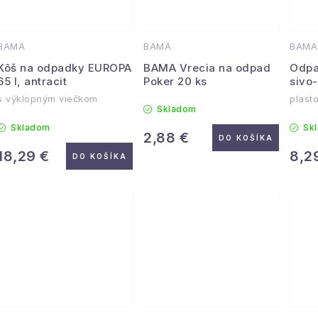
v
BAMA
BAMA
BAMA
Kôš na odpadky EUROPA
BAMA Vrecia na odpad
Odpa
65 l, antracit
Poker 20 ks
sivo
s výklopným viečkom
plasto
Skladom
Skladom
Sk
2,88 €
DO KOŠÍKA
18,29 €
8,2
DO KOŠÍKA