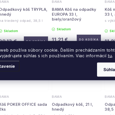
BAMA
BAMA
BAMA
Odpadkový kôš TRYPLA,
BAMA Kôš na odpadky
Kôš 
hnedý
EUROPA 33 l,
33 l,
biely/oranžový
na triedený odpad, 38,5 l
s výk
Skladom
Skladom
Sk
11,21 €
DO KOŠÍKA
29,13 €
11,2
DO KOŠÍKA
 web používa súbory cookie. Ďalším prechádzaním toh
yjadrujete súhlas s ich používaním. Viac informácií
tu
.
tavenie
Súhla
BAMA
BAMA
BAMA
Kôš POKER OFFICE sada
Odpadkový kôš, 21 l,
Odpa
2ks
hnedý
38,5 