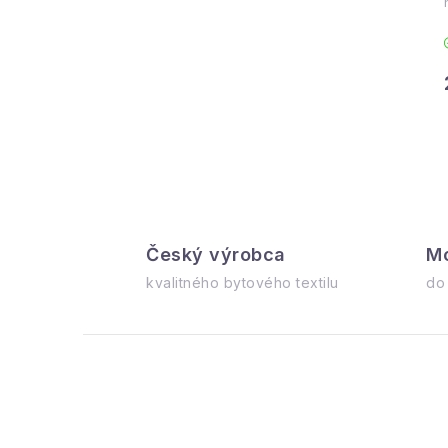
Český výrobca
Mo
l
kvalitného bytového textilu
do
i