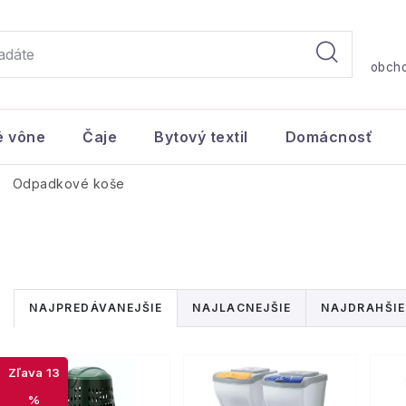
obch
é vône
Čaje
Bytový textil
Domácnosť
Odpadkové koše
R
NAJPREDÁVANEJŠIE
NAJLACNEJŠIE
NAJDRAHŠIE
a
V
d
13
ý
%