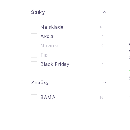
n
ý
Štítky
i
p
Na sklade
16
a
Akcia
1
n
Novinka
0
e
Tip
0
l
Black Friday
1
Značky
BAMA
16