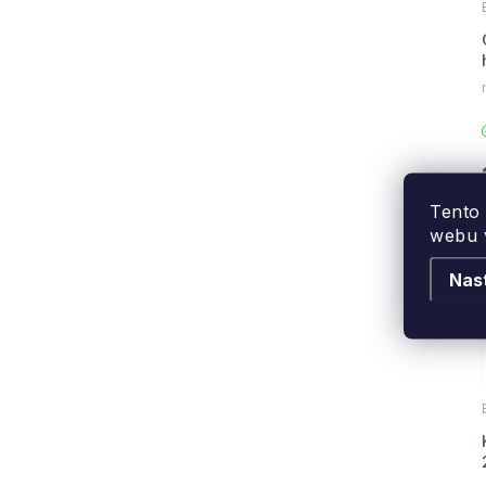
Tento
webu v
Nas