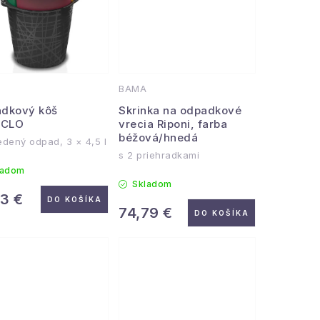
BAMA
dkový kôš
Skrinka na odpadkové
ICLO
vrecia Riponi, farba
béžová/hnedá
iedený odpad, 3 × 4,5 l
s 2 priehradkami
ladom
Skladom
63 €
DO KOŠÍKA
74,79 €
DO KOŠÍKA