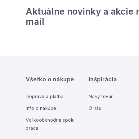
Aktuálne novinky a akcie 
mail
r
Z
á
Všetko o nákupe
Inšpirácia
p
i
ä
Doprava a platba
Nový tovar
t
Info o nákupe
O nás
i
Veľkoobchodná spolu
práca
e