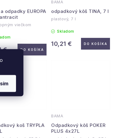
BAMA
na odpadky EUROPA
odpadkový kôš TINA, 7 l
 antracit
plastový, 7 l
lopným viečkom
Skladom
ladom
10,21 €
DO KOŠÍKA
1 €
DO KOŠÍKA
to
sím
BAMA
dkový koš TRYPLA
Odpadkový kôš POKER
L
PLUS 4x27L