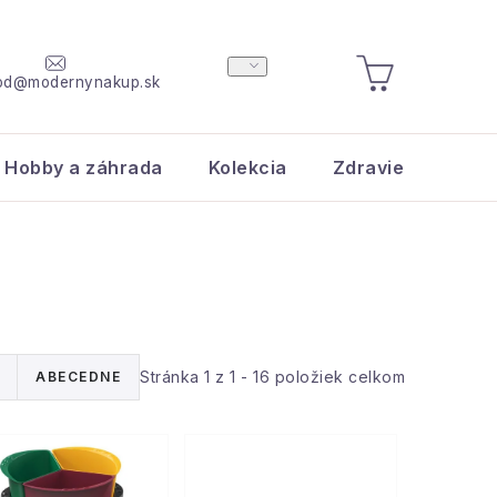
od@modernynakup.sk
NÁKUPNÝ
KOŠÍK
Hobby a záhrada
Kolekcia
Zdravie a krása
Stránka
1
z
1
-
16
položiek celkom
ABECEDNE