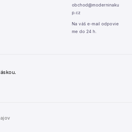
obchod@moderninaku
p.cz
Na váš e-mail odpovie
me do 24 h.
láskou.
ajov