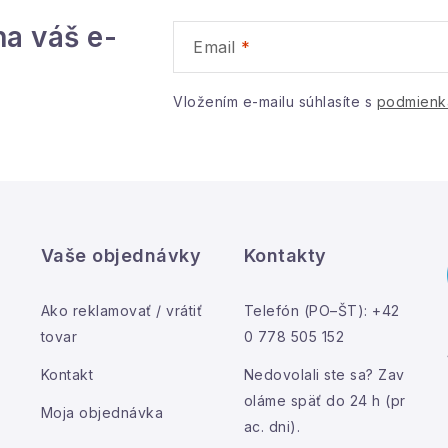
e
na váš e-
p
Email
v
Vložením e-mailu súhlasíte s
podmienk
k
y
v
ý
Vaše objednávky
Kontakty
p
Ako reklamovať / vrátiť
Telefón (PO–ŠT): +42
s
tovar
0 778 505 152
u
Kontakt
Nedovolali ste sa? Zav
oláme späť do 24 h (pr
Moja objednávka
ac. dni).