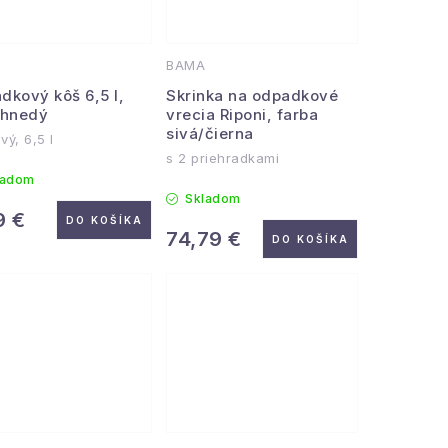
BAMA
dkový kôš 6,5 l,
Skrinka na odpadkové
-hnedý
vrecia Riponi, farba
sivá/čierna
vý, 6,5 l
s 2 priehradkami
ladom
Skladom
9 €
DO KOŠÍKA
74,79 €
DO KOŠÍKA