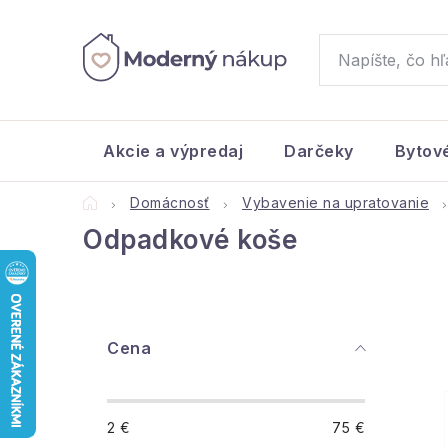
Prejsť
na
obsah
Akcie a výpredaj
Darčeky
Bytov
Domov
Domácnosť
Vybavenie na upratovanie
Odpadkové koše
B
Cena
o
č
2
€
75
€