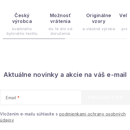
á
d
Český
Možnosť
Originálne
Veľ
výrobca
vrátenia
vzory
ý
a
c
kvalitného
do 14 dní od
a vlastná výroba
pre
bytového textilu
doručenia
i
e
p
r
v
Aktuálne novinky a akcie na váš e-mail
k
y
v
ý
PRIHLÁSIŤ SA
Email
p
i
Vložením e-mailu súhlasíte s
podmienkami ochrany osobných
s
údajov
u