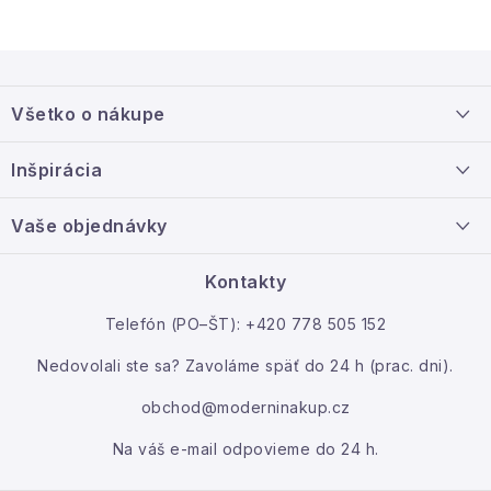
Z
á
Všetko o nákupe
p
ä
Doprava a platba
Inšpirácia
t
Info o nákupe
i
Nový tovar
Vaše objednávky
Veľkoobchodná spolupráca
e
O nás
Ako reklamovať / vrátiť tovar
Kontakty
Kontakt
Telefón (PO–ŠT): +420 778 505 152
Moja objednávka
Nedovolali ste sa? Zavoláme späť do 24 h (prac. dni).
obchod@moderninakup.cz
Na váš e-mail odpovieme do 24 h.