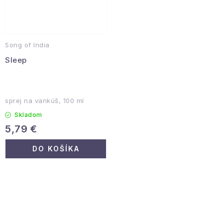
Song of India
Sleep
sprej na vankúš, 100 ml
Skladom
5,79 €
DO KOŠÍKA
O
v
l