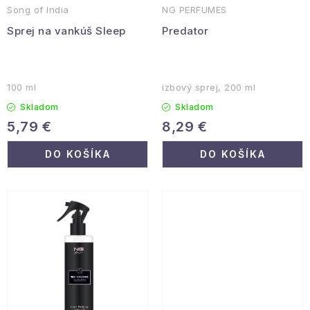
Podmienky ochrany osobných údajov
Song of India
NG PERFUMES
v
t
Sprej na vankúš Sleep
Predator
Reklamácia a vrátenie
Obchodné podmienky
o
Info o nákupe
Rady a tipy
Kontakty
O nás
v
100 ml
izbový sprej, 200 ml
Skladom
Skladom
5,79 €
8,29 €
DO KOŠÍKA
DO KOŠÍKA