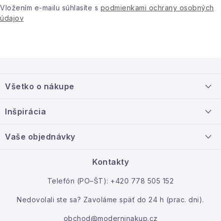
i
Vložením e-mailu súhlasíte s
podmienkami ochrany osobných
s
údajov
u
Z
á
Všetko o nákupe
p
ä
Doprava a platba
Inšpirácia
t
Info o nákupe
i
Nový tovar
Vaše objednávky
Veľkoobchodná spolupráca
e
O nás
Ako reklamovať / vrátiť tovar
Kontakty
Kontakt
Telefón (PO–ŠT): +420 778 505 152
Moja objednávka
Nedovolali ste sa? Zavoláme späť do 24 h (prac. dni).
obchod@moderninakup.cz