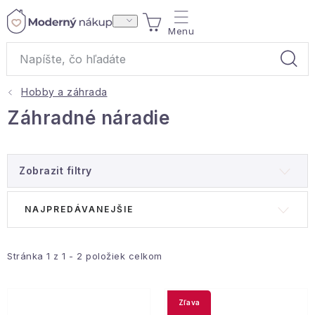
Prejsť
NÁKUPNÝ
na
obsah
KOŠÍK
Hobby a záhrada
Akcie a výpredaj
Záhradné náradie
Darčeky
Zobrazit filtry
Bytové vône
V
R
NAJPREDÁVANEJŠIE
Čaje
ý
a
p
d
Bytový textil
i
e
Stránka
1
z
1
-
2
položiek celkom
s
n
Domácnosť
p
i