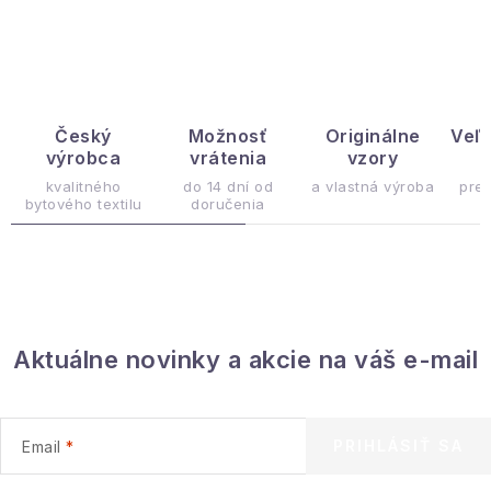
Podmienky ochrany osobných údajov
O
v
Reklamácia a vrátenie
Obchodné podmienky
l
Info o nákupe
Rady a tipy
Kontakty
O nás
á
d
Český
Možnosť
Originálne
Veľ
výrobca
vrátenia
vzory
ý
a
c
kvalitného
do 14 dní od
a vlastná výroba
pre
bytového textilu
doručenia
i
e
p
r
v
Aktuálne novinky a akcie na váš e-mail
k
y
v
ý
PRIHLÁSIŤ SA
Email
p