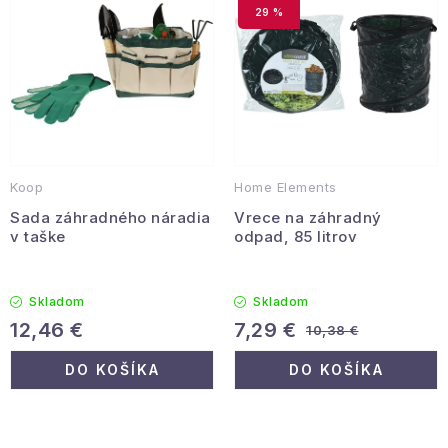
r
e
Hobby a záhrada
29 %
o
p
d
r
Kolekcia
u
o
k
d
Zdravie a krása
t
u
Šport a outdoor
o
k
Koop
Home Elements
v
t
Pre deti
Sada záhradného náradia
Vrece na záhradný
o
v taške
odpad, 85 litrov
v
Novinky
Skladom
Skladom
Darčekové poukazy
12,46 €
7,29 €
10,38 €
DO KOŠÍKA
DO KOŠÍKA
Sezónne kategórie
Veľkoobchodná spolupráca