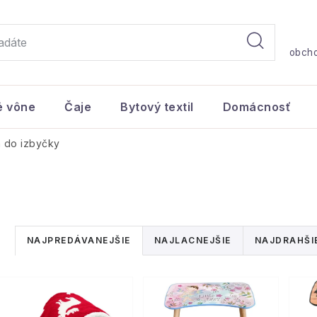
obch
é vône
Čaje
Bytový textil
Domácnosť
 do izbyčky
R
NAJPREDÁVANEJŠIE
NAJLACNEJŠIE
NAJDRAHŠI
a
V
d
ý