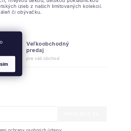
h, hrejivou dekou, detskou pokladničkou
kých izieb z našich limitovaných kolekcií.
dáleň či obývačku.
to
Veľkoobchodný
Všetko 
predaj
ihneď na o
pre váš obchod
sím
PRIHLÁSIŤ SA
ami ochrany osobných údajov