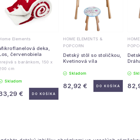
e
p
n
i
s
e
Home Elements
HOME ELEMENTS &
HOME
p
p
POPCORN
POPC
Mikroflanelová deka,
r
Los, červenobiela
Detský stôl so stoličkou,
Detsk
r
Kvetinová víla
Dráh
hrejivá s baránkom, 150 x
o
200 cm
o
Skladom
Sk
d
d
Skladom
82,92 €
82,
DO KOŠÍKA
u
u
33,29 €
DO KOŠÍKA
k
k
t
t
O
o
o
v
v