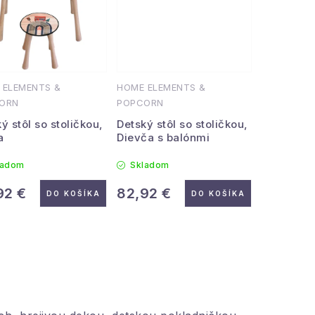
 ELEMENTS &
HOME ELEMENTS &
ORN
POPCORN
ý stôl so stoličkou,
Detský stôl so stoličkou,
a
Dievča s balónmi
ladom
Skladom
92 €
82,92 €
DO KOŠÍKA
DO KOŠÍKA