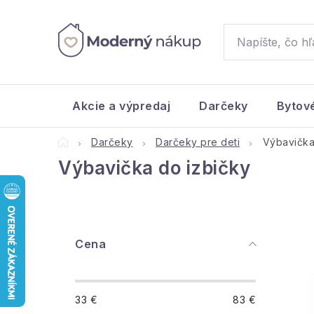
Prejsť
na
obsah
Akcie a výpredaj
Darčeky
Bytov
Domov
Darčeky
Darčeky pre deti
Výbavička
Výbavička do izbičky
B
Cena
o
č
33
€
83
€