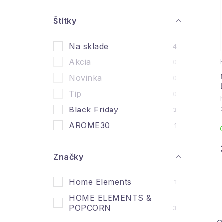
n
ý
Štítky
i
p
Na sklade
4
a
Akcia
0
n
Novinka
0
e
Tip
0
l
Black Friday
3
AROME30
1
Značky
Home Elements
1
HOME ELEMENTS &
POPCORN
3