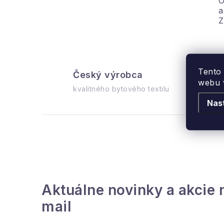
O
l
a
Z
Tento
Český výrobca
Mo
webu v
kvalitného bytového textilu
do
i
Nas
r
Aktuálne novinky a akcie 
mail