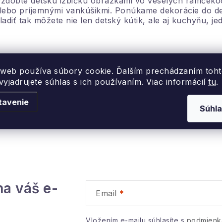
zdobte detskú izbičku obrázkami vo veselých rámčekoc
v
lebo príjemnými vankúšikmi. Ponúkame dekorácie do dets
ladiť tak môžete nie len detský kútik, ale aj kuchyňu, je
á
d
a
 web používa súbory cookie. Ďalším prechádzaním toh
žnosť vrátenia
c
Originálne vzory
yjadrujete súhlas s ich používaním. Viac informácií
tu
.
 14 dní od doručenia
a vlastná výroba
tavenie
e
Súhla
p
v
k
na váš e-
y
Email
v
Vložením e-mailu súhlasíte s
podmienk