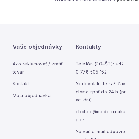
ý
p
s
u
Vaše objednávky
Kontakty
Ako reklamovať / vrátiť
Telefón (PO–ŠT): +42
tovar
0 778 505 152
Kontakt
Nedovolali ste sa? Zav
oláme späť do 24 h (pr
Moja objednávka
ac. dni).
obchod@moderninaku
p.cz
Na váš e-mail odpovie