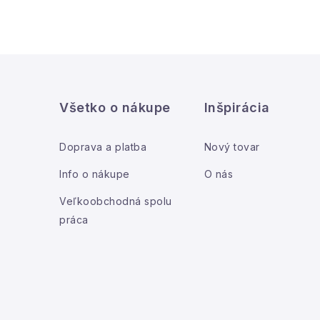
i
Z
á
Všetko o nákupe
Inšpirácia
p
ä
Doprava a platba
Nový tovar
t
Info o nákupe
O nás
i
Veľkoobchodná spolu
práca
e