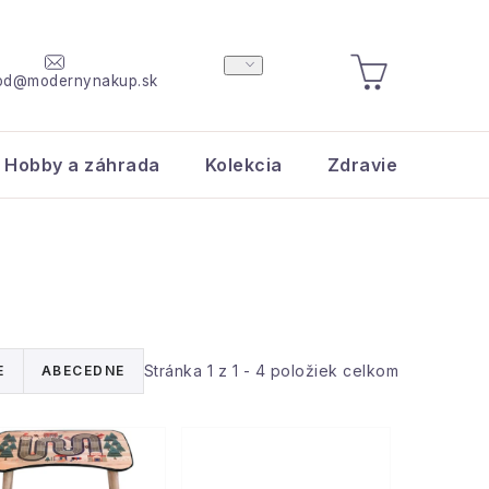
od@modernynakup.sk
NÁKUPNÝ
KOŠÍK
Hobby a záhrada
Kolekcia
Zdravie a krása
Stránka
1
z
1
-
4
položiek celkom
E
ABECEDNE