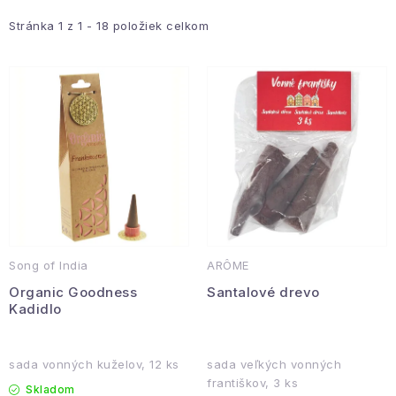
p
d
Hobby a záhrada
i
e
Stránka
1
z
1
-
18
položiek celkom
s
n
Kolekcia
p
i
r
e
Zdravie a krása
o
p
Šport a outdoor
d
r
u
o
Pre deti
k
d
t
u
Novinky
o
k
Song of India
ARÔME
v
t
Darčekové poukazy
Organic Goodness
Santalové drevo
o
Kadidlo
v
Sezónne kategórie
sada vonných kuželov, 12 ks
sada veľkých vonných
Veľkoobchodná spolupráca
františkov, 3 ks
Skladom