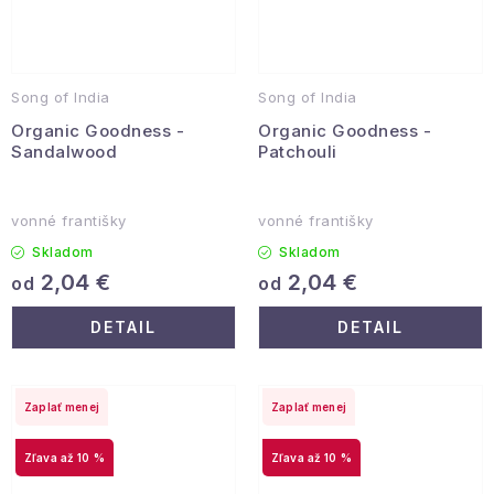
Song of India
Song of India
Organic Goodness -
Organic Goodness -
Sandalwood
Patchouli
vonné františky
vonné františky
Skladom
Skladom
2,04 €
2,04 €
od
od
DETAIL
DETAIL
Zaplať menej
Zaplať menej
až 10 %
až 10 %