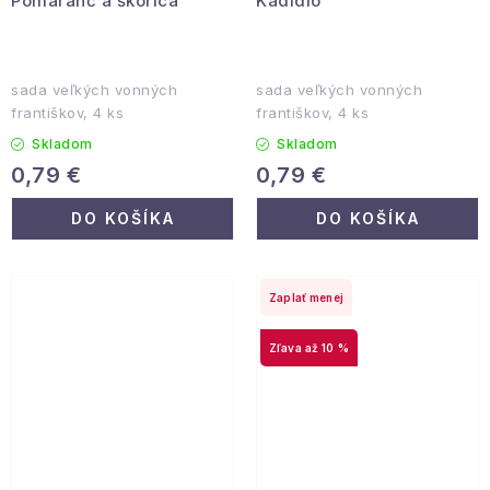
Pomaranč a škorica
Kadidlo
sada veľkých vonných
sada veľkých vonných
františkov, 4 ks
františkov, 4 ks
Skladom
Skladom
0,79 €
0,79 €
DO KOŠÍKA
DO KOŠÍKA
Zaplať menej
až 10 %