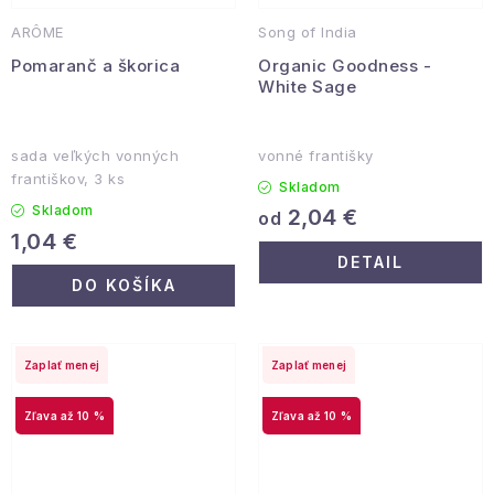
ARÔME
Song of India
Pomaranč a škorica
Organic Goodness -
White Sage
sada veľkých vonných
vonné františky
františkov, 3 ks
Skladom
Skladom
2,04 €
od
1,04 €
DETAIL
DO KOŠÍKA
Zaplať menej
Zaplať menej
až 10 %
až 10 %