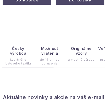
DO KOŠÍKA
DO KOŠÍKA
O
v
l
á
d
Český
Možnosť
Originálne
Veľ
výrobca
vrátenia
vzory
ý
a
c
kvalitného
do 14 dní od
a vlastná výroba
pre
bytového textilu
doručenia
i
e
p
r
v
Aktuálne novinky a akcie na váš e-mail
k
y