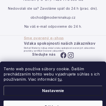
Moja objednávka
Nedovolali ste sa? Zavoláme späť do 24 h (prac. dni).
obchod@moderninakup.cz
Na váš e-mail odpovieme do 24 h.
Sme overený e-shop
Vďaka spokojnosti našich zákazníkov
Obchod Moderný nákup získal vďaka spokojnosti overených zákazníkov
prestížny certifikát Overené zákazníkmi.
Sledujte nás
Tento web používa súbory cookie. Ďalším
prechádzaním tohto webu vyjadrujete súhlas s ich
používaním. Viac informácií
tu
.
- pre domov s láskou.
Nastavenie
Obchodné podmienky
Ochrana osobných údajov