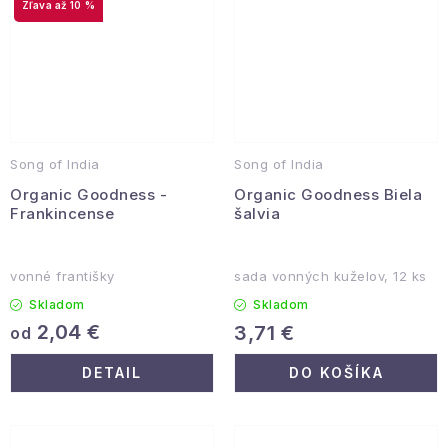
až 10 %
Song of India
Song of India
Organic Goodness -
Organic Goodness Biela
Frankincense
šalvia
vonné františky
sada vonných kuželov, 12 ks
Skladom
Skladom
2,04 €
3,71 €
od
DETAIL
DO KOŠÍKA