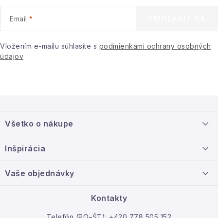
v
ý
PRIHLÁSIŤ SA
Email
p
i
Vložením e-mailu súhlasíte s
podmienkami ochrany osobných
s
údajov
u
Z
á
Všetko o nákupe
p
ä
Doprava a platba
Inšpirácia
t
Info o nákupe
i
Nový tovar
Vaše objednávky
Veľkoobchodná spolupráca
e
O nás
Ako reklamovať / vrátiť tovar
Kontakty
Kontakt
Telefón (PO–ŠT): +420 778 505 152