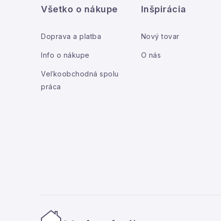
Všetko o nákupe
Inšpirácia
p
i
ä
Doprava a platba
Nový tovar
t
Info o nákupe
O nás
i
Veľkoobchodná spolu
práca
e