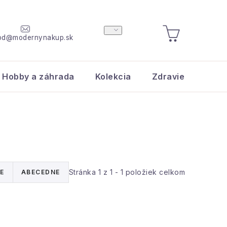
od@modernynakup.sk
NÁKUPNÝ
KOŠÍK
Hobby a záhrada
Kolekcia
Zdravie a krása
Stránka
1
z
1
-
1
položiek celkom
E
ABECEDNE