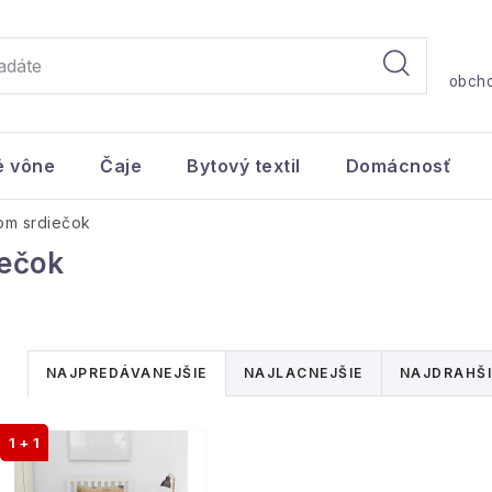
obch
é vône
Čaje
Bytový textil
Domácnosť
rom srdiečok
iečok
R
NAJPREDÁVANEJŠIE
NAJLACNEJŠIE
NAJDRAHŠI
a
V
d
1 + 1
ý