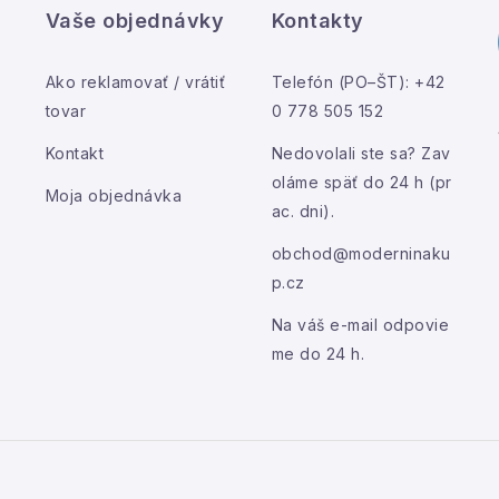
ý
Vaše objednávky
Kontakty
p
Ako reklamovať / vrátiť
Telefón (PO–ŠT): +42
s
tovar
0 778 505 152
u
Kontakt
Nedovolali ste sa? Zav
oláme späť do 24 h (pr
Moja objednávka
ac. dni).
obchod@moderninaku
p.cz
Na váš e-mail odpovie
me do 24 h.