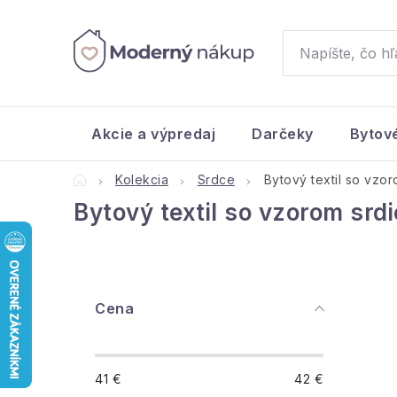
Prejsť
na
obsah
Akcie a výpredaj
Darčeky
Bytov
Domov
Kolekcia
Srdce
Bytový textil so vzo
Bytový textil so vzorom srd
B
Cena
o
č
41
€
42
€