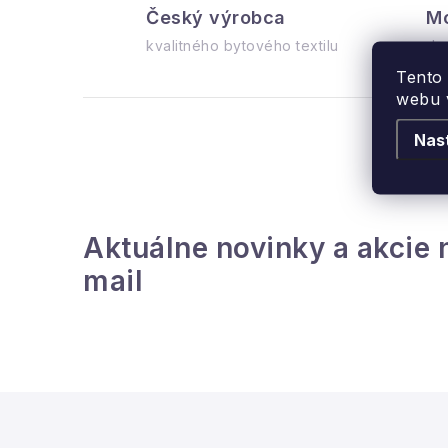
Český výrobca
Mo
l
kvalitného bytového textilu
do
Tento
webu v
Nas
i
Aktuálne novinky a akcie 
mail
r
Z
á