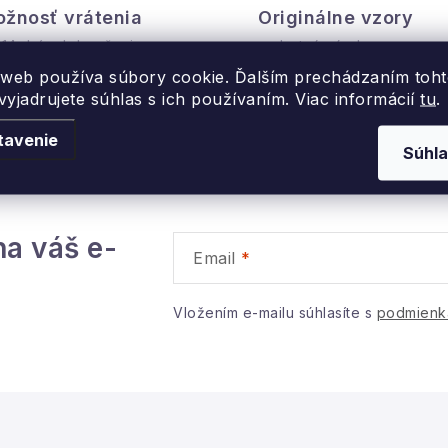
v
žnosť vrátenia
Originálne vzory
 14 dní od doručenia
a vlastná výroba
á
 web používa súbory cookie. Ďalším prechádzaním toh
d
yjadrujete súhlas s ich používaním. Viac informácií
tu
.
a
tavenie
c
Súhla
e
na váš e-
p
Email
v
Vložením e-mailu súhlasíte s
podmienk
k
y
v