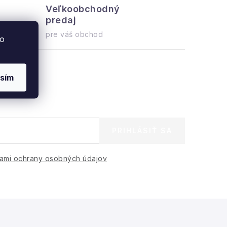
Veľkoobchodný
Všetko 
predaj
ihneď na o
pre váš obchod
to
sím
PRIHLÁSIŤ SA
ami ochrany osobných údajov