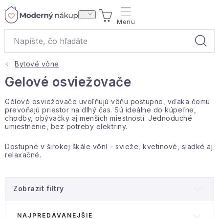
Prejsť
NÁKUPNÝ
na
obsah
KOŠÍK
Bytové vône
Akcie a výpredaj
Gelové osviežovače
Darčeky
Gélové osviežovače uvoľňujú vôňu postupne, vďaka čomu
prevoňajú priestor na dlhý čas. Sú ideálne do kúpeľne,
chodby, obývačky aj menších miestností. Jednoduché
Bytové vône
umiestnenie, bez potreby elektriny.
Dostupné v širokej škále vôní – svieže, kvetinové, sladké aj
Čaje
relaxačné.
Bytový textil
Zobrazit filtry
Domácnosť
V
R
NAJPREDÁVANEJŠIE