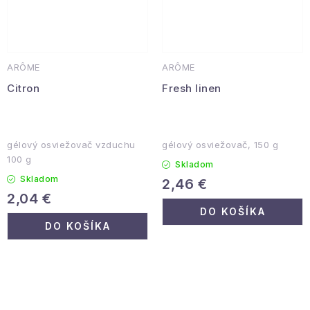
ARÔME
ARÔME
Citron
Fresh linen
gélový osviežovač vzduchu
gélový osviežovač, 150 g
100 g
Skladom
Skladom
2,46 €
2,04 €
DO KOŠÍKA
DO KOŠÍKA
O