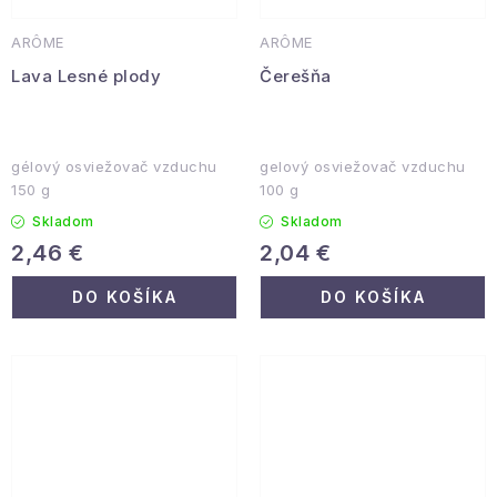
ARÔME
ARÔME
Lava Lesné plody
Čerešňa
gélový osviežovač vzduchu
gelový osviežovač vzduchu
150 g
100 g
Skladom
Skladom
2,46 €
2,04 €
DO KOŠÍKA
DO KOŠÍKA