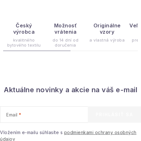
v
l
á
d
Český
Možnosť
Originálne
Veľ
výrobca
vrátenia
vzory
ý
a
c
kvalitného
do 14 dní od
a vlastná výroba
pre
bytového textilu
doručenia
i
e
p
r
v
Aktuálne novinky a akcie na váš e-mail
k
y
v
ý
PRIHLÁSIŤ SA
Email
p
i
Vložením e-mailu súhlasíte s
podmienkami ochrany osobných
s
údajov