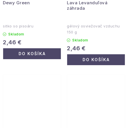
Dewy Green
Lava Levanduľová
záhrada
sitko so pisoáru
gélový osviežovač vzduchu
150 g
Skladom
Skladom
2,46 €
2,46 €
DO KOŠÍKA
DO KOŠÍKA