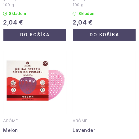
Podmienky ochrany osobných údajov
100 g
100 g
Reklamácia a vrátenie
Obchodné podmienky
Skladom
Skladom
2,04 €
2,04 €
Info o nákupe
Rady a tipy
Kontakty
O nás
DO KOŠÍKA
DO KOŠÍKA
ARÔME
ARÔME
Melon
Lavender