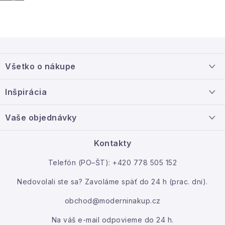
u
Z
á
Všetko o nákupe
p
ä
Doprava a platba
Inšpirácia
t
Info o nákupe
i
Nový tovar
Vaše objednávky
Veľkoobchodná spolupráca
e
O nás
Ako reklamovať / vrátiť tovar
Kontakty
Kontakt
Telefón (PO–ŠT): +420 778 505 152
Moja objednávka
Nedovolali ste sa? Zavoláme späť do 24 h (prac. dni).
obchod@moderninakup.cz
Na váš e-mail odpovieme do 24 h.