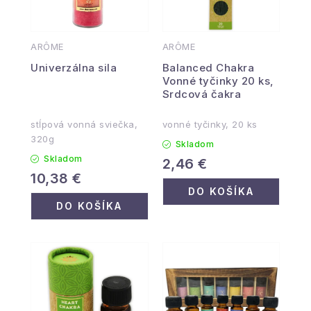
ARÔME
ARÔME
Univerzálna sila
Balanced Chakra
Vonné tyčinky 20 ks,
Srdcová čakra
stĺpová vonná sviečka,
vonné tyčinky, 20 ks
320g
Skladom
Skladom
2,46 €
10,38 €
DO KOŠÍKA
DO KOŠÍKA