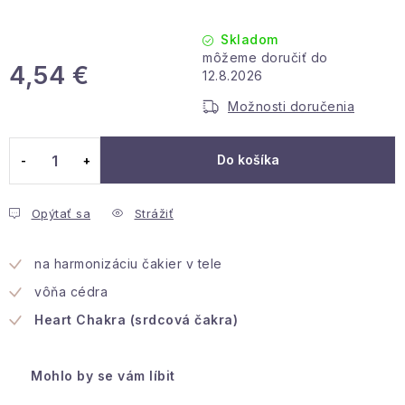
Podmienky ochrany osobných údajov
Reklamácia a vrátenie
Obchodné podmienky
Skladom
Info o nákupe
Rady a tipy
Kontakty
O nás
4,54 €
12.8.2026
Jednotková cena:
Možnosti doručenia
Do košíka
Opýtať sa
Strážiť
na harmonizáciu čakier v tele
vôňa cédra
Heart Chakra (srdcová čakra)
Mohlo by se vám líbit