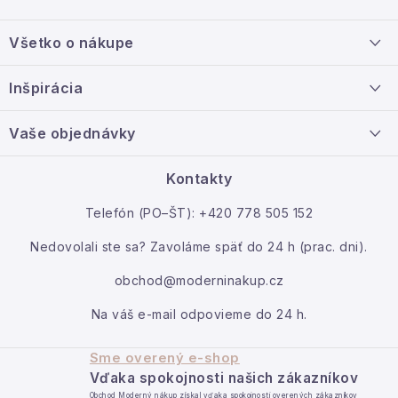
Z
á
Všetko o nákupe
p
ä
Doprava a platba
Inšpirácia
t
Info o nákupe
i
Nový tovar
Vaše objednávky
Veľkoobchodná spolupráca
e
O nás
Ako reklamovať / vrátiť tovar
Kontakty
Kontakt
Telefón (PO–ŠT): +420 778 505 152
Moja objednávka
Nedovolali ste sa? Zavoláme späť do 24 h (prac. dni).
obchod@moderninakup.cz
Na váš e-mail odpovieme do 24 h.
Sme overený e-shop
Vďaka spokojnosti našich zákazníkov
Obchod Moderný nákup získal vďaka spokojnosti overených zákazníkov