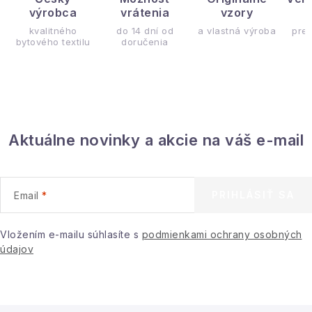
výrobca
vrátenia
vzory
ý
kvalitného
do 14 dní od
a vlastná výroba
pre
bytového textilu
doručenia
Aktuálne novinky a akcie na váš e-mail
PRIHLÁSIŤ SA
Email
Vložením e-mailu súhlasíte s
podmienkami ochrany osobných
údajov