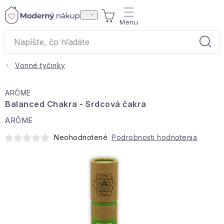
Prejsť
NÁKUPNÝ
na
obsah
KOŠÍK
Vonné tyčinky
Akcie a výpredaj
ARÔME
Darčeky
Balanced Chakra - Srdcová čakra
ARÔME
Bytové vône
Neohodnotené
Podrobnosti hodnotenia
Čaje
Bytový textil
Domácnosť