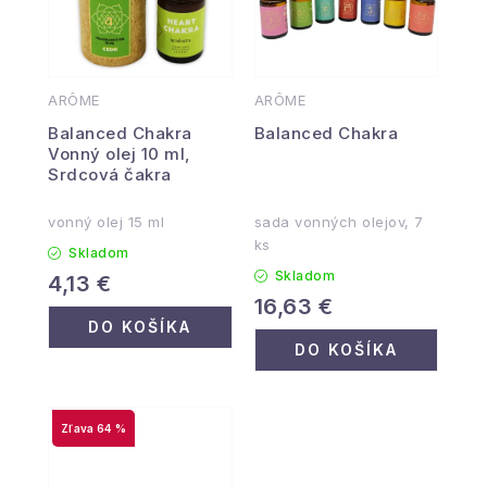
ARÔME
ARÔME
Balanced Chakra
Balanced Chakra
Vonný olej 10 ml,
Srdcová čakra
vonný olej 15 ml
sada vonných olejov, 7
ks
Skladom
Skladom
4,13 €
16,63 €
DO KOŠÍKA
DO KOŠÍKA
64 %