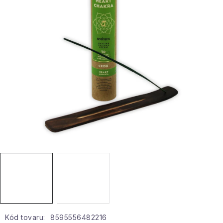
Hobby a záhrada
Kolekcia
Zdravie a krása
Šport a outdoor
Pre deti
Novinky
Darčekové poukazy
Sezónne kategórie
Veľkoobchodná spolupráca
Kód tovaru:
8595556482216