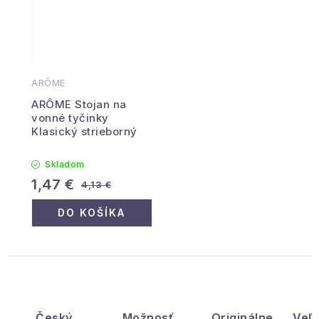
ARÔME
ARÔME Stojan na
vonné tyčinky
Klasický strieborný
Skladom
1,47 €
4,13 €
DO KOŠÍKA
Český
Možnosť
Originálne
Veľ