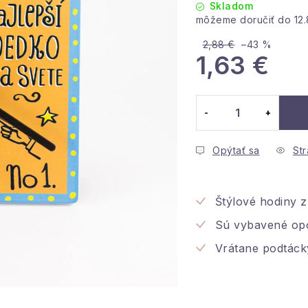
Skladom
12
2,88 €
–43 %
1,63 €
Jednotková cena:
Opýtať sa
Str
Štýlové hodiny 
Sú vybavené op
Vrátane podtáck