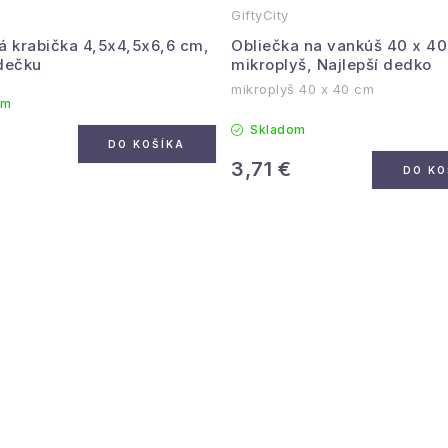
GiftyCity
á krabička 4,5x4,5x6,6 cm,
Obliečka na vankúš 40 x 40
dečku
mikroplyš, Najlepší dedko
mikroplyš 40 x 40 cm
om
Skladom
€
DO KOŠÍKA
3,71 €
DO KO