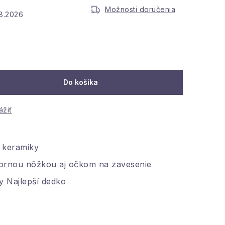
Možnosti doručenia
.8.2026
Do košíka
ážiť
z keramiky
ornou nôžkou aj očkom na zavesenie
y Najlepší dedko