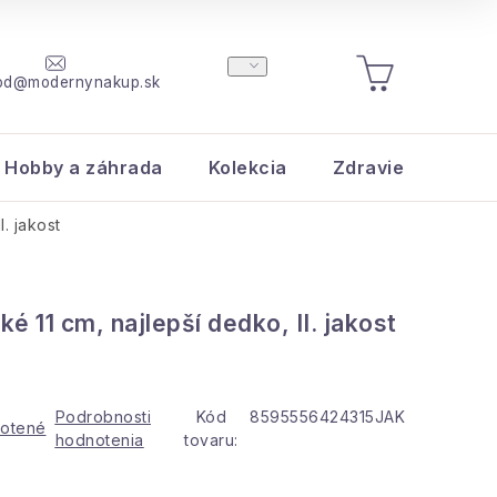
od@modernynakup.sk
NÁKUPNÝ
KOŠÍK
Hobby a záhrada
Kolekcia
Zdravie a krása
. jakost
é 11 cm, najlepší dedko, II. jakost
Podrobnosti
Kód
8595556424315JAK
otené
hodnotenia
tovaru: