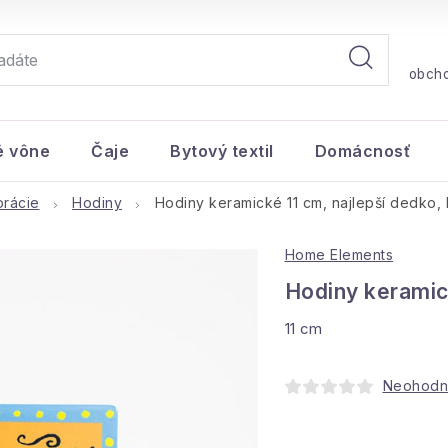
obch
é vône
Čaje
Bytový textil
Domácnosť
rácie
Hodiny
Hodiny keramické 11 cm, najlepší dedko, II
Home Elements
Hodiny keramick
11 cm
Neohodn