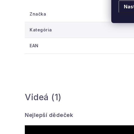
Nas
II. jakost - bez krabičky.
Značka
Kategória
EAN
Videá (1)
Nejlepší dědeček