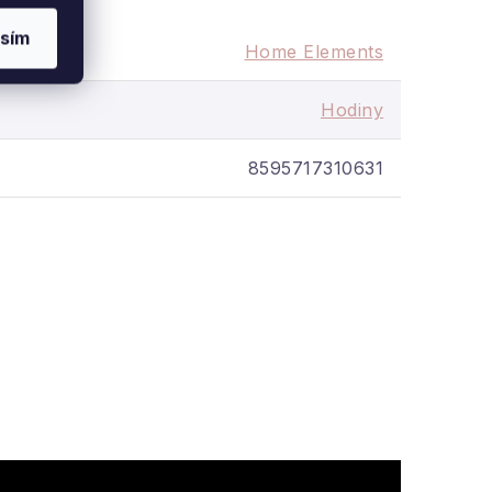
sím
Home Elements
Hodiny
8595717310631