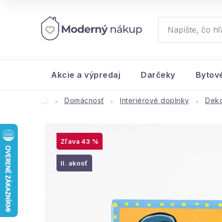
Prejsť
na
obsah
Akcie a výpredaj
Darčeky
Bytov
Domov
Domácnosť
Interiérové doplnky
Deko
43 %
II. akosť