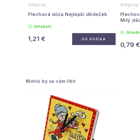
GiftyCity
GiftyCity
Plechová dóza Nejlepší dědeček
Plechov
Milý dě
Skladom
Sklad
1,21 €
DO KOŠÍKA
0,79 
Mohlo by se vám líbit