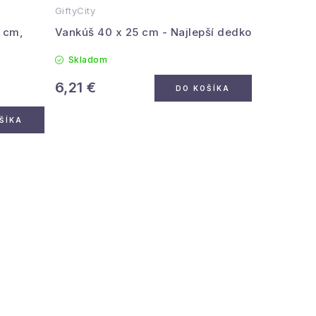
GiftyCity
 cm,
Vankúš 40 x 25 cm - Najlepší dedko
Skladom
6,21 €
DO KOŠÍKA
ŠÍKA