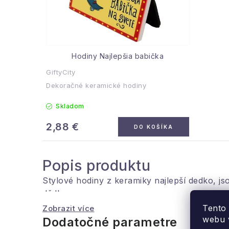
Hodiny Najlepšia babička
GiftyCity
Dekoračné keramické hodiny
Skladom
2,88 €
DO KOŠÍKA
Popis produktu
Stylové hodiny z keramiky najlepší dedko, j
dědko.
Tento
Zobrazit více
Rozměr: 11x11 cm
webu v
Dodatočné parametre