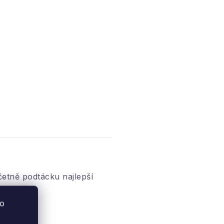
etně podtácku najlepší
to