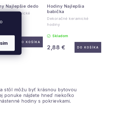
ny Najlepšie dedo
Hodiny Najlepšia
babička
ačné keramické
Dekoračné keramické
y
to
hodiny
ladom
Skladom
8 €
sím
DO KOŠÍKA
2,88 €
DO KOŠÍKA
y na stôl môžu byť krásnou bytovou
šej ponuke nájdete hneď niekoľko
 nástenné hodiny s pokrievkami.