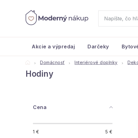
Prejsť
na
obsah
Akcie a výpredaj
Darčeky
Bytov
Domov
Domácnosť
Interiérové doplnky
Deko
Hodiny
B
Cena
o
č
1
€
5
€