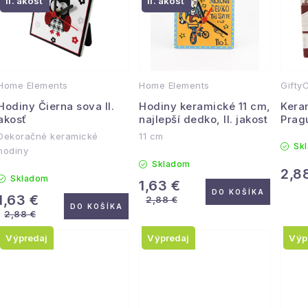
e
II. akosť
II. akosť
p
n
i
s
e
Home Elements
Home Elements
GiftyC
p
p
Hodiny Čierna sova II.
Hodiny keramické 11 cm,
Kera
r
akosť
najlepší dedko, II. jakost
Prag
r
Dekoračné keramické
11 cm
o
Sk
hodiny
o
Skladom
d
2,8
d
Skladom
1,63 €
DO KOŠÍKA
u
1,63 €
2,88 €
u
DO KOŠÍKA
2,88 €
k
k
Výpredaj
Výpredaj
Výp
t
t
o
o
v