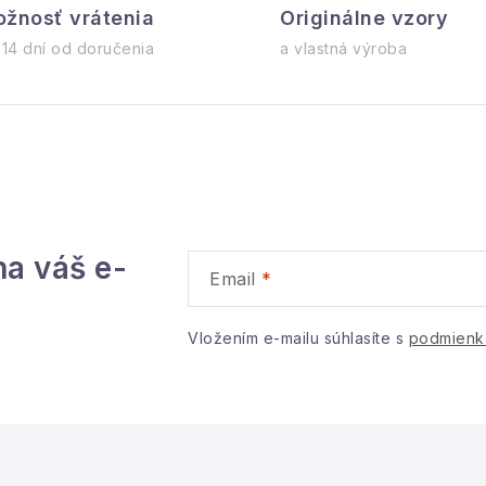
žnosť vrátenia
c
Originálne vzory
 14 dní od doručenia
a vlastná výroba
e
p
v
k
na váš e-
y
Email
v
ý
Vložením e-mailu súhlasíte s
podmienk
p
s