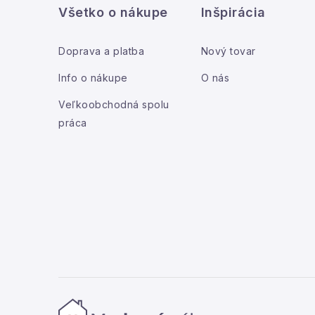
Všetko o nákupe
Inšpirácia
p
ä
Doprava a platba
Nový tovar
t
Info o nákupe
O nás
i
Veľkoobchodná spolu
práca
e