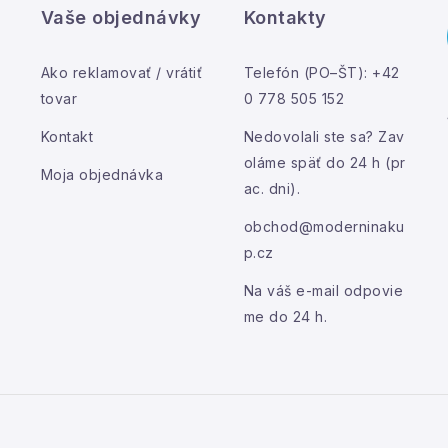
u
Vaše objednávky
Kontakty
Ako reklamovať / vrátiť
Telefón (PO–ŠT): +42
tovar
0 778 505 152
Kontakt
Nedovolali ste sa? Zav
oláme späť do 24 h (pr
Moja objednávka
ac. dni).
obchod@moderninaku
p.cz
Na váš e-mail odpovie
me do 24 h.