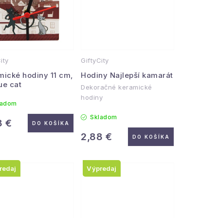
ity
GiftyCity
mické hodiny 11 cm,
Hodiny Najlepší kamarát
ue cat
Dekoračné keramické
hodiny
ladom
Skladom
8 €
DO KOŠÍKA
2,88 €
DO KOŠÍKA
redaj
Výpredaj