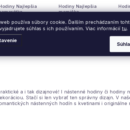
Hodiny Najlepšia
Hodiny Najlepšia
Hodi
kamarátka
mamička
Dekor
Dekoračné keramické
Dekoračné keramické
hodin
 web používa súbory cookie. Ďalším prechádzaním toh
hodiny
hodiny
yjadrujete súhlas s ich používaním. Viac informácií
tu
.
Sk
Skladom
Skladom
tavenie
2,8
Súhla
2,88 €
2,88 €
DO KOŠÍKA
DO KOŠÍKA
O
v
raktické a i tak dizajnové! I nástenné hodiny či hodin
ekoráciou. Stačí si len vybrať ten správny dizajn. V na
omantických nástenných hodín s kvetinami i originálne
á
d
a