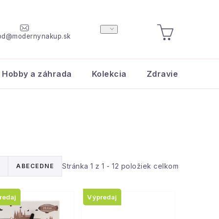
od@modernynakup.sk
NÁKUPNÝ
KOŠÍK
Hobby a záhrada
Kolekcia
Zdravie a krása
Stránka
1
z
1
-
12
položiek celkom
ABECEDNE
redaj
Výpredaj