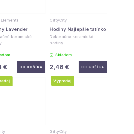
Elements
GiftyCity
ny Lavender
Hodiny Najlepšie tatínko
ačné keramické
Dekoračné keramické
y
hodiny
ladom
Skladom
4 €
2,46 €
DO KOŠÍKA
DO KOŠÍKA
redaj
Výpredaj
ity
GiftyCity