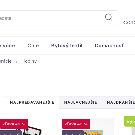
obch
é vône
Čaje
Bytový textil
Domácnosť
rácie
Hodiny
R
NAJPREDÁVANEJŠIE
NAJLACNEJŠIE
NAJDRAHŠIE
a
V
d
Výp
43 %
43 %
ý