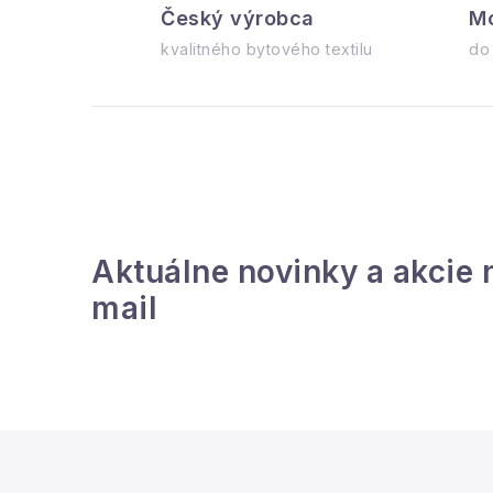
Český výrobca
Mo
kvalitného bytového textilu
do
i
r
Aktuálne novinky a akcie 
mail
i
Z
á