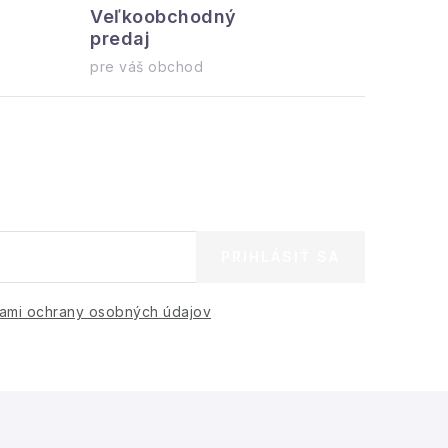
Veľkoobchodný
Všetko 
predaj
ihneď na o
pre váš obchod
PRIHLÁSIŤ SA
ami ochrany osobných údajov