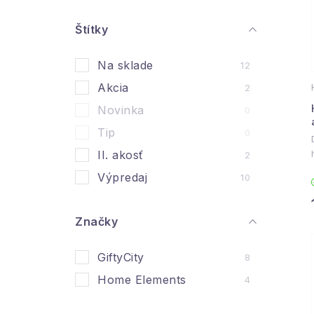
n
ý
Štítky
i
p
Na sklade
12
a
Akcia
2
n
Novinka
0
e
Tip
0
l
II. akosť
2
Výpredaj
10
Značky
GiftyCity
8
Home Elements
4