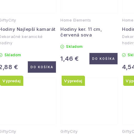
v
GiftyCity
Home Elements
Home 
Hodiny Najlepší kamarát
Hodiny ker. 11 cm,
Hodi
červená sova
Dekoračné keramické
Dekor
hodiny
hodin
Skladom
Skladom
Sk
1,46 €
DO KOŠÍKA
2,88 €
4,5
DO KOŠÍKA
Výpredaj
Výpredaj
Výp
GiftyCity
GiftyCity
GiftyC