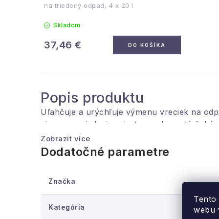
na triedený odpad, 4 x 20 l
Skladom
37,46 €
DO KOŠÍKA
Popis produktu
Uľahčuje a urýchľuje výmenu vreciek na odpa
aj na usporiadanie priestoru v kancelárii, kúp
Zobrazit více
Jednoduchá montáž, maximálne zaťaženie 10
Dodatočné parametre
Rozmery: 35 x 30 x 127 cm
Značka
Tento
Kategória
webu v