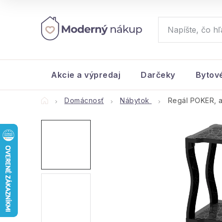
Prejsť
na
obsah
Akcie a výpredaj
Darčeky
Bytov
Domov
Domácnosť
Nábytok
Regál POKER, a