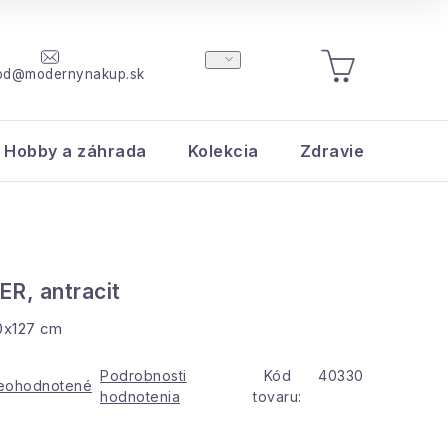
od@modernynakup.sk
NÁKUPNÝ
KOŠÍK
Hobby a záhrada
Kolekcia
Zdravie a krása
R, antracit
0x127 cm
Podrobnosti
Kód
40330
eohodnotené
hodnotenia
tovaru: