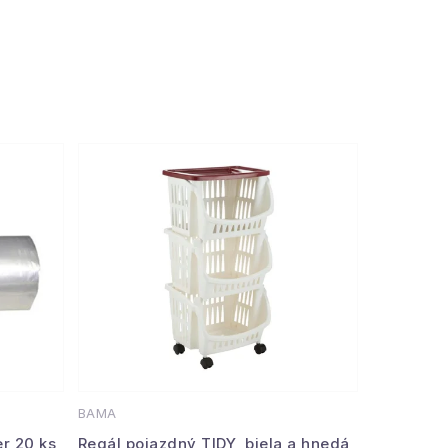
BAMA
r 20 ks
Regál pojazdný TIDY, biela a hnedá