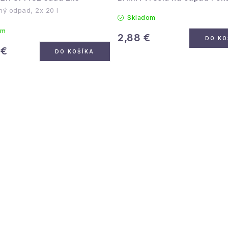
ný odpad, 2x 20 l
Skladom
om
2,88 €
DO KO
 €
DO KOŠÍKA