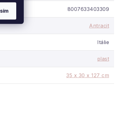
8007633403309
sím
Antracit
Itálie
plast
35 x 30 x 127 cm