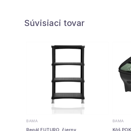
Súvisiaci tovar
BAMA
BAMA
Regál FUTURO, čierny
Kôš POK