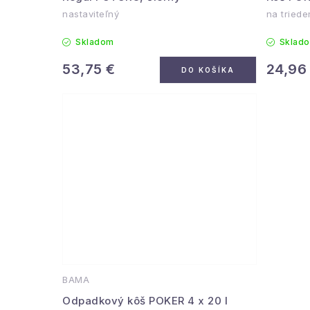
nastaviteľný
na triede
Skladom
Sklad
53,75 €
24,96
DO KOŠÍKA
BAMA
Odpadkový kôš POKER 4 x 20 l