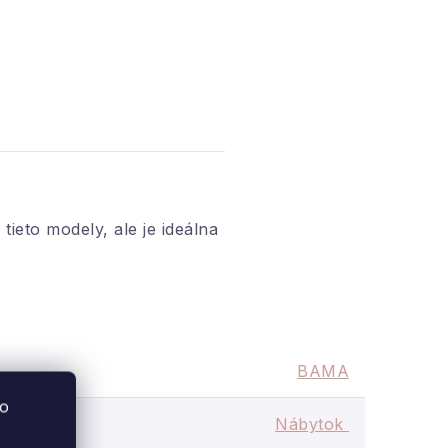
eto modely, ale je ideálna
BAMA
to
Nábytok