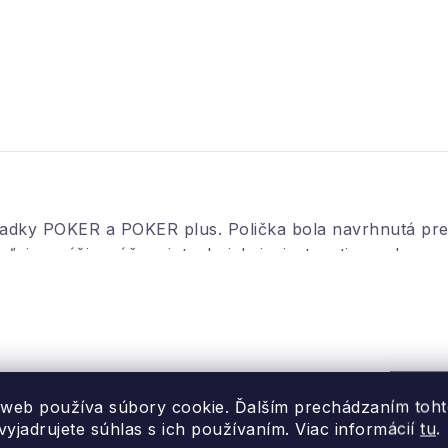
dky POKER a POKER plus. Polička bola navrhnutá pre ti
eľni, garáži, práčovni, technickej miestnosti a pod.
 kg/policu.
 web používa súbory cookie. Ďalším prechádzaním toh
yjadrujete súhlas s ich používaním. Viac informácií
tu
.