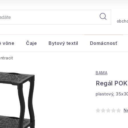
obch
é vône
Čaje
Bytový textil
Domácnosť
ntracit
BAMA
Regál POKE
plastový, 35x3
N