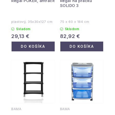
Regál POKER, antracit
Regál na práčku
SOLIDO 3
plastový, 35x30x127 cm
75 x 60 x 184 cm
Skladom
Skladom
29,13 €
82,92 €
DO KOŠÍKA
DO KOŠÍKA
BAMA
BAMA