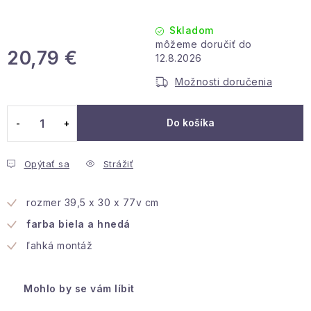
Podmienky ochrany osobných údajov
Reklamácia a vrátenie
Obchodné podmienky
Skladom
Info o nákupe
Rady a tipy
Kontakty
O nás
20,79 €
12.8.2026
Jednotková cena:
Možnosti doručenia
Do košíka
Opýtať sa
Strážiť
rozmer 39,5 x 30 x 77v cm
farba biela a hnedá
ľahká montáž
Mohlo by se vám líbit