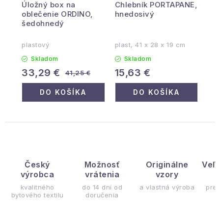
Úložný box na
Chlebník PORTAPANE,
oblečenie ORDINO,
hnedosivý
šedohnedý
plastový
plast, 41 x 28 x 19 cm
Skladom
Skladom
33,29 €
15,63 €
41,25 €
DO KOŠÍKA
DO KOŠÍKA
Český
Možnosť
Originálne
Veľ
výrobca
vrátenia
vzory
ý
kvalitného
do 14 dní od
a vlastná výroba
pre
bytového textilu
doručenia