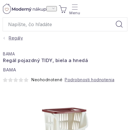
Prejsť
NÁKUPNÝ
na
obsah
KOŠÍK
Regály
Akcie a výpredaj
BAMA
Darčeky
Regál pojazdný TIDY, biela a hnedá
BAMA
Bytové vône
Neohodnotené
Podrobnosti hodnotenia
Čaje
Bytový textil
Domácnosť