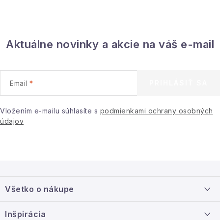
Aktuálne novinky a akcie na váš e-mail
PRIHLÁSIŤ SA
Email
Vložením e-mailu súhlasíte s
podmienkami ochrany osobných
údajov
Z
á
Všetko o nákupe
p
ä
Doprava a platba
Inšpirácia