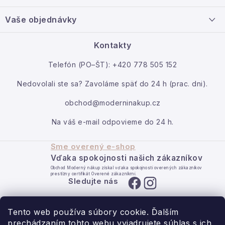
t
Info o nákupe
i
Nový tovar
Vaše objednávky
Veľkoobchodná spolupráca
e
O nás
Ako reklamovať / vrátiť tovar
Kontakty
Kontakt
Telefón (PO–ŠT): +420 778 505 152
Moja objednávka
Nedovolali ste sa? Zavoláme späť do 24 h (prac. dni).
obchod@moderninakup.cz
Na váš e-mail odpovieme do 24 h.
Sme overený e-shop
Vďaka spokojnosti našich zákazníkov
Obchod Moderný nákup získal vďaka spokojnosti overených zákazníkov
prestížny certifikát Overené zákazníkmi.
Sledujte nás
Tento web používa súbory cookie. Ďalším
prechádzaním tohto webu vyjadrujete súhlas s ich