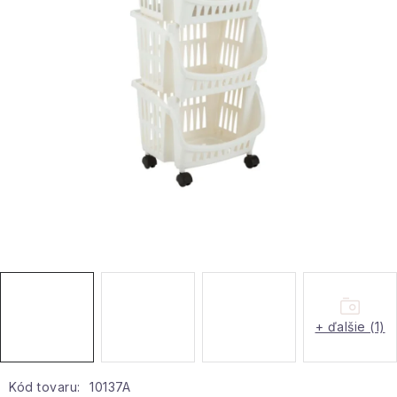
Hobby a záhrada
Kolekcia
Zdravie a krása
Šport a outdoor
Pre deti
Novinky
Darčekové poukazy
+ ďalšie (1)
Sezónne kategórie
Veľkoobchodná spolupráca
Kód tovaru:
10137A