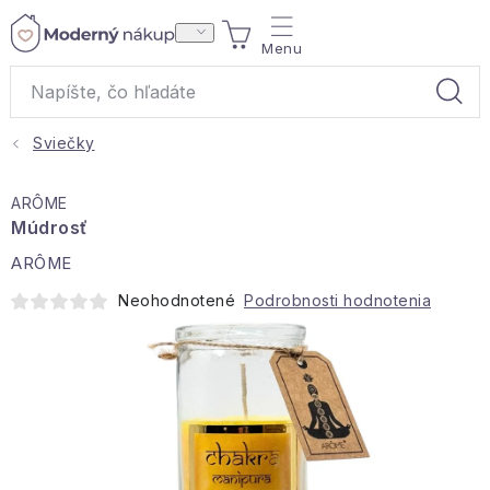
Prejsť
NÁKUPNÝ
na
obsah
KOŠÍK
Sviečky
Akcie a výpredaj
ARÔME
Darčeky
Múdrosť
ARÔME
Bytové vône
Neohodnotené
Podrobnosti hodnotenia
Čaje
Bytový textil
Domácnosť