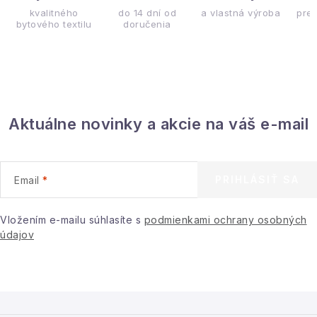
kvalitného
do 14 dní od
a vlastná výroba
pre
bytového textilu
doručenia
Aktuálne novinky a akcie na váš e-mail
PRIHLÁSIŤ SA
Email
Vložením e-mailu súhlasíte s
podmienkami ochrany osobných
údajov
Z