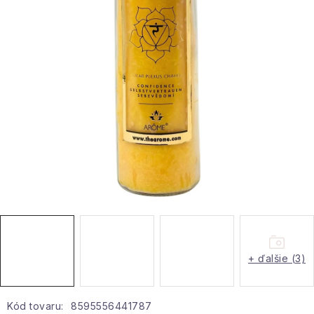
Hobby a záhrada
Kolekcia
Zdravie a krása
Šport a outdoor
Pre deti
Novinky
Darčekové poukazy
+ ďalšie (3)
Sezónne kategórie
Veľkoobchodná spolupráca
Kód tovaru:
8595556441787