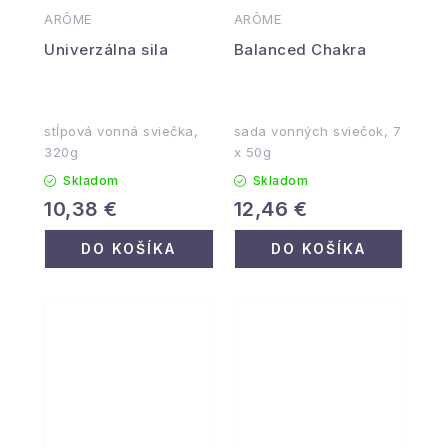
ARÔME
ARÔME
Univerzálna sila
Balanced Chakra
stĺpová vonná sviečka,
sada vonných sviečok, 7
320g
x 50g
Skladom
Skladom
10,38 €
12,46 €
DO KOŠÍKA
DO KOŠÍKA