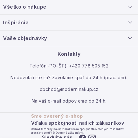
á
Všetko o nákupe
p
ä
Doprava a platba
Inšpirácia
t
Info o nákupe
i
Nový tovar
Vaše objednávky
Veľkoobchodná spolupráca
e
O nás
Ako reklamovať / vrátiť tovar
Kontakty
Kontakt
Telefón (PO–ŠT): +420 778 505 152
Moja objednávka
Nedovolali ste sa? Zavoláme späť do 24 h (prac. dni).
obchod@moderninakup.cz
Na váš e-mail odpovieme do 24 h.
Sme overený e-shop
Vďaka spokojnosti našich zákazníkov
Obchod Moderný nákup získal vďaka spokojnosti overených zákazníkov
prestížny certifikát Overené zákazníkmi.
Sledujte nás