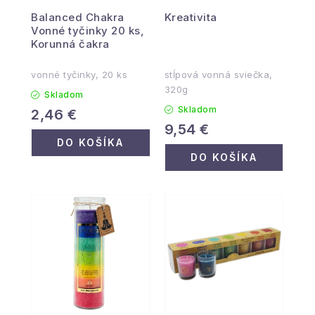
Balanced Chakra
Kreativita
Vonné tyčinky 20 ks,
Korunná čakra
vonné tyčinky, 20 ks
stĺpová vonná sviečka,
320g
Skladom
Skladom
2,46 €
9,54 €
DO KOŠÍKA
DO KOŠÍKA