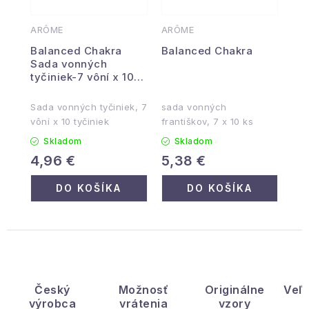
ARÔME
ARÔME
Balanced Chakra
Balanced Chakra
Sada vonných
tyčiniek-7 vôní x 10
tyčiniek
Sada vonných tyčiniek, 7
sada vonných
vôní x 10 tyčiniek
františkov, 7 x 10 ks
Skladom
Skladom
4,96 €
5,38 €
DO KOŠÍKA
DO KOŠÍKA
Český
Možnosť
Originálne
Veľ
výrobca
vrátenia
vzory
ý