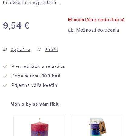
Položka bola vypredaná…
Podmienky ochrany osobných údajov
Reklamácia a vrátenie
Obchodné podmienky
Momentálne nedostupné
Info o nákupe
Rady a tipy
Kontakty
O nás
9,54 €
Možnosti doručenia
Jednotková cena:
Opýtať sa
Strážiť
Pre meditáciu a relaxáciu
Doba horenia
100 hod
Príjemná vôňa
kvetín
Mohlo by se vám líbit