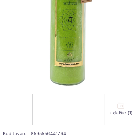
Hobby a záhrada
Kolekcia
Zdravie a krása
Šport a outdoor
Pre deti
Novinky
Darčekové poukazy
+ ďalšie (1)
Sezónne kategórie
Veľkoobchodná spolupráca
Kód tovaru:
8595556441794