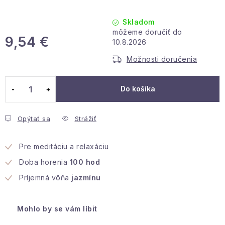
Podmienky ochrany osobných údajov
Reklamácia a vrátenie
Obchodné podmienky
Skladom
Info o nákupe
Rady a tipy
Kontakty
O nás
9,54 €
10.8.2026
Jednotková cena:
Možnosti doručenia
Do košíka
Opýtať sa
Strážiť
Pre meditáciu a relaxáciu
Doba horenia
100 hod
Príjemná vôňa
jazmínu
Mohlo by se vám líbit