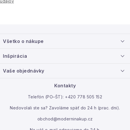
údajov
Z
á
Všetko o nákupe
p
ä
Doprava a platba
Inšpirácia
t
Info o nákupe
i
Nový tovar
Vaše objednávky
Veľkoobchodná spolupráca
e
O nás
Ako reklamovať / vrátiť tovar
Kontakty
Kontakt
Telefón (PO–ŠT): +420 778 505 152
Moja objednávka
Nedovolali ste sa? Zavoláme späť do 24 h (prac. dni).
obchod@moderninakup.cz
Na váš e-mail odpovieme do 24 h.