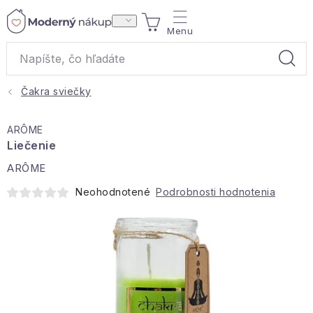
Prejsť
NÁKUPNÝ
na
obsah
KOŠÍK
Čakra sviečky
Akcie a výpredaj
ARÔME
Darčeky
Liečenie
ARÔME
Bytové vône
Neohodnotené
Podrobnosti hodnotenia
Čaje
Bytový textil
Domácnosť