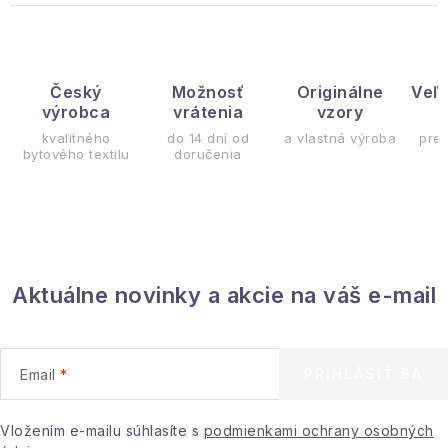
Český
Možnosť
Originálne
Veľ
výrobca
vrátenia
vzory
ý
kvalitného
do 14 dní od
a vlastná výroba
pre
bytového textilu
doručenia
Aktuálne novinky a akcie na váš e-mail
PRIHLÁSIŤ SA
Email
Vložením e-mailu súhlasíte s
podmienkami ochrany osobných