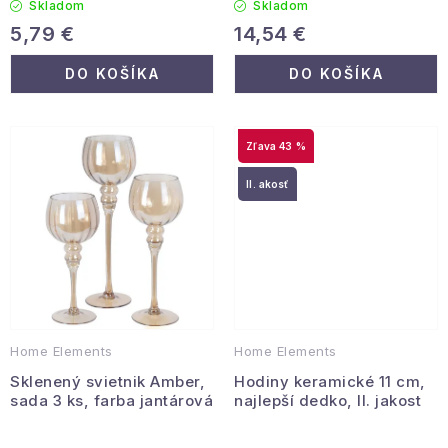
Skladom
Skladom
Podmienky ochrany osobných údajov
5,79 €
14,54 €
Reklamácia a vrátenie
Obchodné podmienky
DO KOŠÍKA
DO KOŠÍKA
Info o nákupe
Rady a tipy
Kontakty
O nás
43 %
II. akosť
Home Elements
Home Elements
Sklenený svietnik Amber,
Hodiny keramické 11 cm,
sada 3 ks, farba jantárová
najlepší dedko, II. jakost