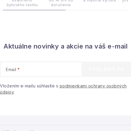
c
kvalitného
do 14 dní od
a vlastná výroba
pre
bytového textilu
doručenia
i
e
p
r
v
Aktuálne novinky a akcie na váš e-mail
k
y
v
ý
PRIHLÁSIŤ SA
Email
p
i
Vložením e-mailu súhlasíte s
podmienkami ochrany osobných
s
údajov
u
Z
á