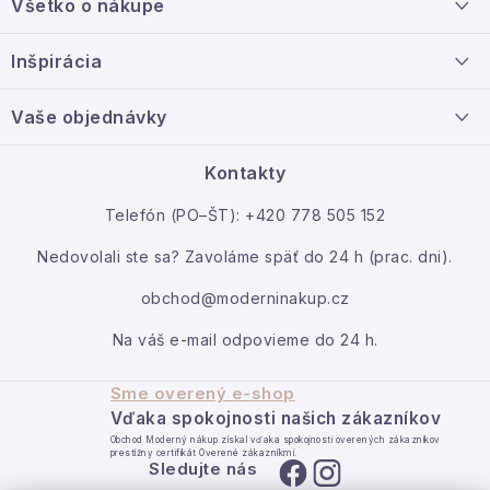
Všetko o nákupe
p
ä
Doprava a platba
Inšpirácia
t
Info o nákupe
i
Nový tovar
Vaše objednávky
Veľkoobchodná spolupráca
e
O nás
Ako reklamovať / vrátiť tovar
Kontakty
Kontakt
Telefón (PO–ŠT): +420 778 505 152
Moja objednávka
Nedovolali ste sa? Zavoláme späť do 24 h (prac. dni).
obchod@moderninakup.cz
Na váš e-mail odpovieme do 24 h.
Sme overený e-shop
Vďaka spokojnosti našich zákazníkov
Obchod Moderný nákup získal vďaka spokojnosti overených zákazníkov
prestížny certifikát Overené zákazníkmi.
Sledujte nás