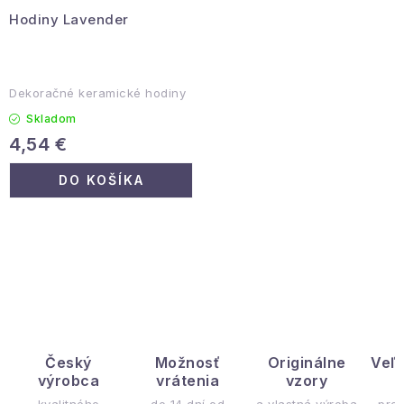
Hodiny Lavender
Dekoračné keramické hodiny
Skladom
4,54 €
DO KOŠÍKA
O
v
l
á
d
Český
Možnosť
Originálne
Veľ
výrobca
vrátenia
vzory
ý
a