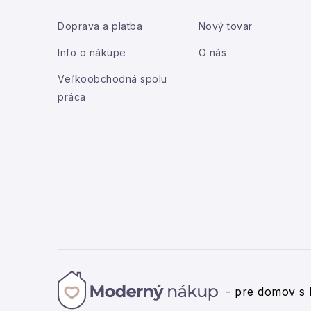
p
ä
Doprava a platba
Nový tovar
t
Info o nákupe
O nás
i
Veľkoobchodná spolu
práca
e
- pre domov s 