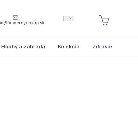
od@modernynakup.sk
NÁKUPNÝ
KOŠÍK
Hobby a záhrada
Kolekcia
Zdravie a krása