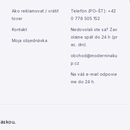
Ako reklamovať / vrátiť
Telefón (PO–ŠT): +42
tovar
0 778 505 152
Kontakt
Nedovolali ste sa? Zav
oláme späť do 24 h (pr
Moja objednávka
ac. dni).
obchod@moderninaku
p.cz
Na váš e-mail odpovie
me do 24 h.
láskou.