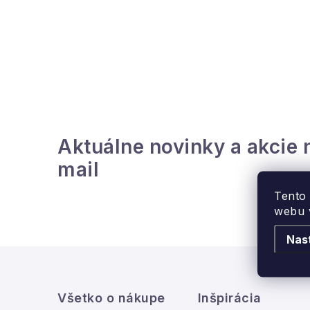
B
o
č
n
ý
Aktuálne novinky a akcie 
p
mail
a
Tento
n
webu v
e
Nas
l
Z
á
Všetko o nákupe
Inšpirácia