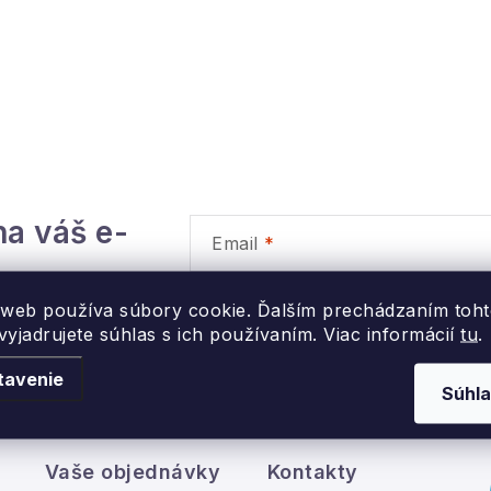
na váš e-
Email
Vložením e-mailu súhlasíte s
podmienk
 web používa súbory cookie. Ďalším prechádzaním toh
yjadrujete súhlas s ich používaním. Viac informácií
tu
.
tavenie
Súhla
Vaše objednávky
Kontakty