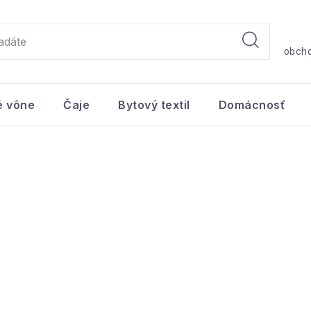
obch
é vône
Čaje
Bytový textil
Domácnosť