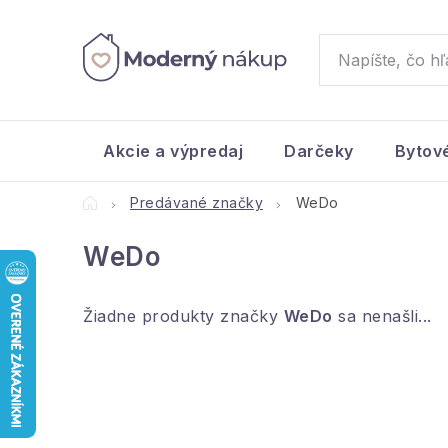
Prejsť
na
obsah
Akcie a výpredaj
Darčeky
Bytov
Domov
Predávané značky
WeDo
WeDo
Žiadne produkty značky
WeDo
sa nenašli...