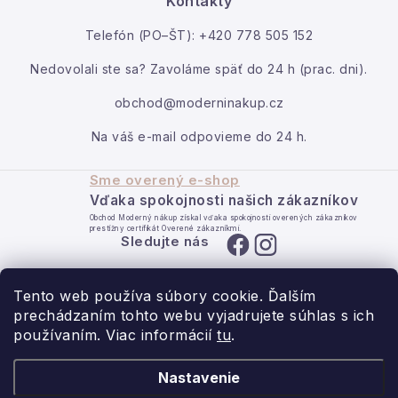
Kontakty
Podmienky ochrany osobných údajov
Kontakt
Telefón (PO–ŠT): +420 778 505 152
Reklamácia a vrátenie
Obchodné podmienky
Moja objednávka
Info o nákupe
Rady a tipy
Kontakty
O nás
Nedovolali ste sa? Zavoláme späť do 24 h (prac. dni).
obchod@moderninakup.cz
Na váš e-mail odpovieme do 24 h.
Sme overený e-shop
Vďaka spokojnosti našich zákazníkov
Obchod Moderný nákup získal vďaka spokojnosti overených zákazníkov
prestížny certifikát Overené zákazníkmi.
Sledujte nás
Tento web používa súbory cookie. Ďalším
prechádzaním tohto webu vyjadrujete súhlas s ich
používaním. Viac informácií
tu
.
- pre domov s láskou.
Nastavenie