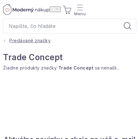
Prejsť
NÁKUPNÝ
na
obsah
KOŠÍK
Predávané značky
Akcie a výpredaj
Trade Concept
Darčeky
Žiadne produkty značky
Trade Concept
sa nenašli...
Bytové vône
Čaje
Bytový textil
Domácnosť