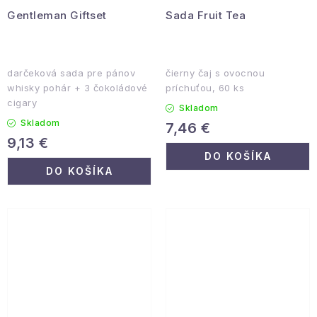
Gentleman Giftset
Sada Fruit Tea
darčeková sada pre pánov
čierny čaj s ovocnou
whisky pohár + 3 čokoládové
príchuťou, 60 ks
cigary
Skladom
Skladom
7,46 €
9,13 €
DO KOŠÍKA
DO KOŠÍKA