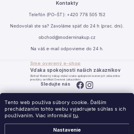
Kontakty
Kontakt
Telefón (PO–ŠT): +420 778 505 152
Moja objednávka
Nedovolali ste sa? Zavoláme späť do 24 h (prac. dni).
obchod@moderninakup.cz
Na váš e-mail odpovieme do 24 h.
Sme overený e-shop
Vďaka spokojnosti našich zákazníkov
Obchod Moderný nákup získal vďaka spokojnosti overených zákazníkov
prestížny certifikát Overené zákazníkmi.
Sledujte nás
Tento web používa súbory cookie. Ďalším
prechádzaním tohto webu vyjadrujete súhlas s ich
používaním. Viac informácií
tu
.
- pre domov s láskou.
Nastavenie