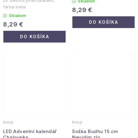
so šiestimi priehradkami,
Skladom
farba biela
8,29 €
Skladom
DO KOŠÍKA
8,29 €
DO KOŠÍKA
Koop
Koop
LED Adventní kalendář
Soška Budhu 15 cm
Chaloupka
Nevidím zlo