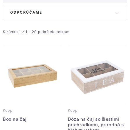
Hobby a záhrada
V
R
ODPORÚČAME
ý
a
Kolekcia
p
d
i
e
Stránka
1
z
1
-
28
položiek celkom
Zdravie a krása
s
n
Šport a outdoor
p
i
r
e
Pre deti
o
p
d
r
Novinky
u
o
k
d
Darčekové poukazy
t
u
o
k
Sezónne kategórie
Koop
Koop
v
t
Box na čaj
Dóza na čaj so šiestimi
o
priehradkami, prírodná s
Veľkoobchodná spolupráca