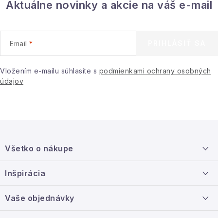
Aktuálne novinky a akcie na váš e-mail
c
i
e
PRIHLÁSIŤ SA
Email
p
r
Vložením e-mailu súhlasíte s
podmienkami ochrany osobných
v
údajov
k
y
v
ý
Z
p
á
Všetko o nákupe
i
p
s
ä
Doprava a platba
Inšpirácia
u
t
Info o nákupe
i
Nový tovar
Vaše objednávky
Veľkoobchodná spolupráca
e
O nás
Ako reklamovať / vrátiť tovar