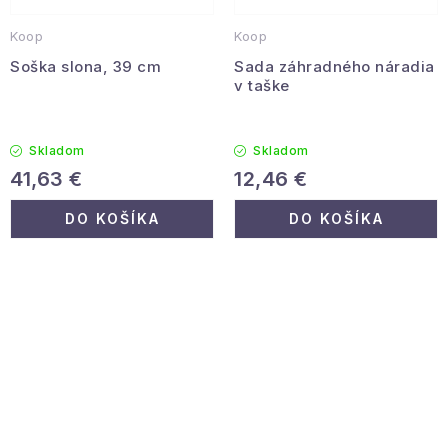
Koop
Koop
Soška slona, 39 cm
Sada záhradného náradia
v taške
Skladom
Skladom
41,63 €
12,46 €
DO KOŠÍKA
DO KOŠÍKA
O
v
l
á
d
a