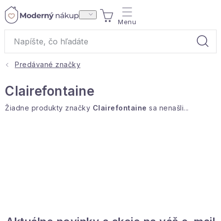
Prejsť
NÁKUPNÝ
na
obsah
KOŠÍK
Predávané značky
Akcie a výpredaj
Clairefontaine
Darčeky
Žiadne produkty značky
Clairefontaine
sa nenašli...
Bytové vône
Čaje
Bytový textil
Domácnosť