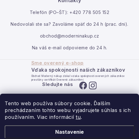
Kontakty
Podmienky ochrany osobných údajov
Kontakt
Telefón (PO–ŠT): +420 778 505 152
Reklamácia a vrátenie
Obchodné podmienky
Moja objednávka
Info o nákupe
Rady a tipy
Kontakty
O nás
Nedovolali ste sa? Zavoláme späť do 24 h (prac. dni).
obchod@moderninakup.cz
Na váš e-mail odpovieme do 24 h.
Sme overený e-shop
Vďaka spokojnosti našich zákazníkov
Obchod Moderný nákup získal vďaka spokojnosti overených zákazníkov
prestížny certifikát Overené zákazníkmi.
Sledujte nás
Tento web používa súbory cookie. Ďalším
prechádzaním tohto webu vyjadrujete súhlas s ich
používaním. Viac informácií
tu
.
- pre domov s láskou.
Nastavenie