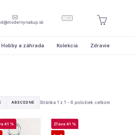
od@modernynakup.sk
NÁKUPNÝ
KOŠÍK
Hobby a záhrada
Kolekcia
Zdravie a krása
Stránka
1
z
1
-
6
položiek celkom
E
ABECEDNE
41 %
41 %