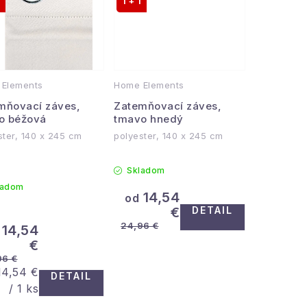
1 + 1
Elements
Home Elements
mňovací záves,
Zatemňovací záves,
lo béžová
tmavo hnedý
ster, 140 x 245 cm
polyester, 140 x 245 cm
Skladom
ladom
14,54
od
€
DETAIL
24,96 €
14,54
€
96 €
Jednotková
14,54 €
DETAIL
cena:
/ 1 ks