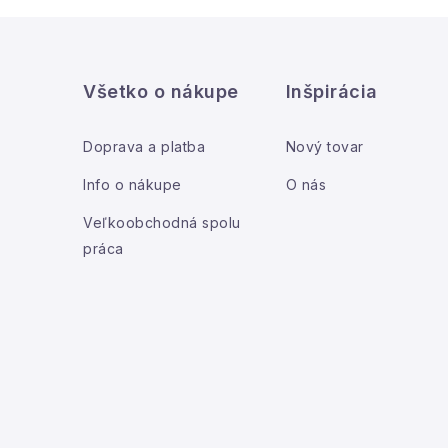
Z
á
Všetko o nákupe
Inšpirácia
p
i
ä
Doprava a platba
Nový tovar
t
Info o nákupe
O nás
i
Veľkoobchodná spolu
práca
e