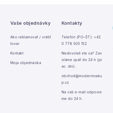
y
v
ý
Vaše objednávky
Kontakty
p
Ako reklamovať / vrátiť
Telefón (PO–ŠT): +42
s
tovar
0 778 505 152
u
Kontakt
Nedovolali ste sa? Zav
oláme späť do 24 h (pr
Moja objednávka
ac. dni).
obchod@moderninaku
p.cz
Na váš e-mail odpovie
me do 24 h.