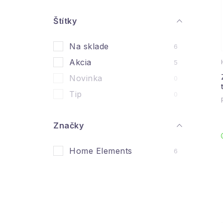
n
ý
Štítky
i
p
Na sklade
6
a
Akcia
5
n
Novinka
0
e
Tip
0
l
Značky
Home Elements
6