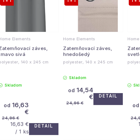
e
1 + 1
1 + 1
1 + 1
p
n
i
s
e
Home Elements
Home Elements
Home 
p
p
Zatemňovací záves,
Zatemňovací záves,
Zate
r
tmavo sivá
hnedošedý
svet
r
polyester, 140 x 245 cm
polyester, 140 x 245 cm
polye
o
o
d
Skladom
d
Skladom
Sk
u
14,54
od
u
€
DETAIL
k
24,96 €
16,63
k
od
od
€
t
t
24,96 €
24,
Jednotková
16,63 €
o
DETAIL
o
cena:
/ 1 ks
v