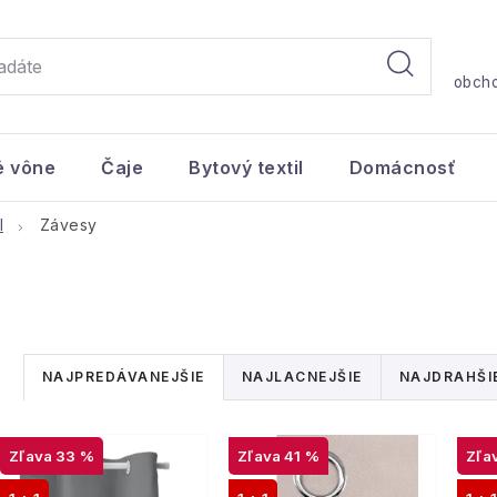
obch
é vône
Čaje
Bytový textil
Domácnosť
l
Závesy
R
NAJPREDÁVANEJŠIE
NAJLACNEJŠIE
NAJDRAHŠI
a
V
d
33 %
41 %
ý