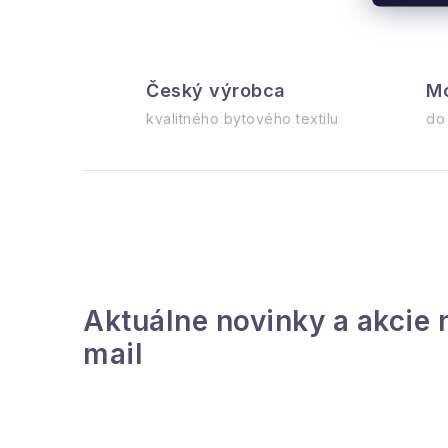
Český výrobca
Mo
l
kvalitného bytového textilu
do
i
Aktuálne novinky a akcie 
mail
r