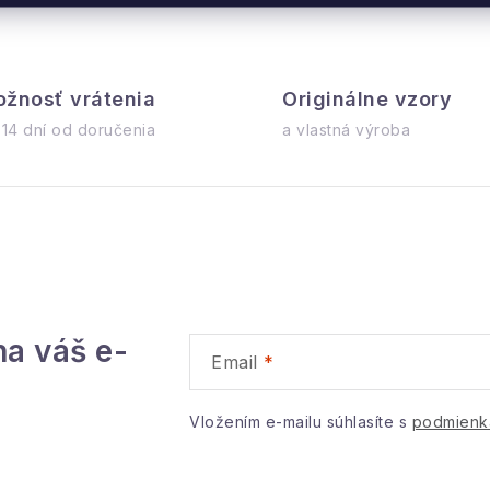
O
v
žnosť vrátenia
Originálne vzory
 14 dní od doručenia
a vlastná výroba
á
d
a
c
e
na váš e-
p
Email
v
Vložením e-mailu súhlasíte s
podmienk
k