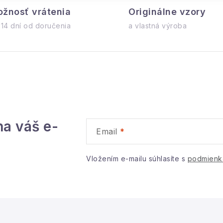
y
žnosť vrátenia
Originálne vzory
v
 14 dní od doručenia
a vlastná výroba
ý
p
s
u
na váš e-
Email
Vložením e-mailu súhlasíte s
podmienk