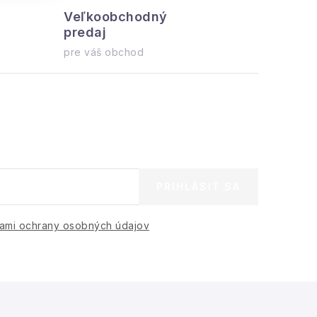
Veľkoobchodný
Všetko 
predaj
ihneď na o
pre váš obchod
PRIHLÁSIŤ SA
ami ochrany osobných údajov