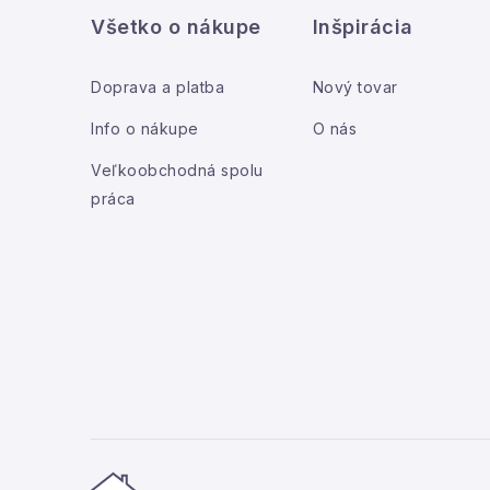
á
Všetko o nákupe
Inšpirácia
p
ä
Doprava a platba
Nový tovar
t
Info o nákupe
O nás
i
Veľkoobchodná spolu
práca
e