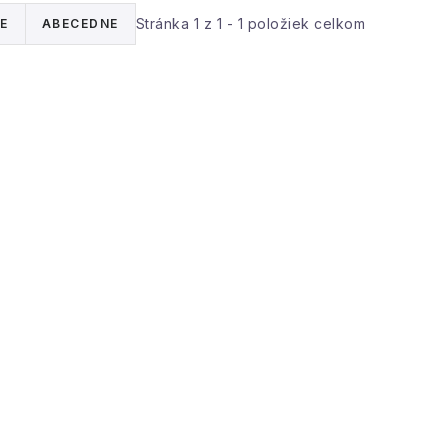
Stránka
1
z
1
-
1
položiek celkom
E
ABECEDNE