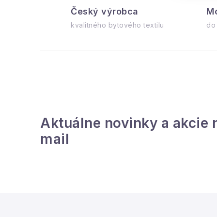
Český výrobca
Mo
kvalitného bytového textilu
do
i
Aktuálne novinky a akcie 
mail
Z