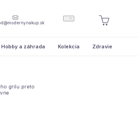
od@modernynakup.sk
NÁKUPNÝ
KOŠÍK
Hobby a záhrada
Kolekcia
Zdravie a krása
ho grilu preto
ávne