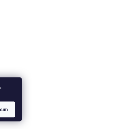
to
sím