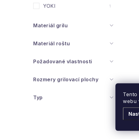
YOKI
1
Materiál grilu
l
Materiál roštu
Požadované vlastnosti
Rozmery grilovací plochy
i
Tento
Typ
webu v
r
Nas