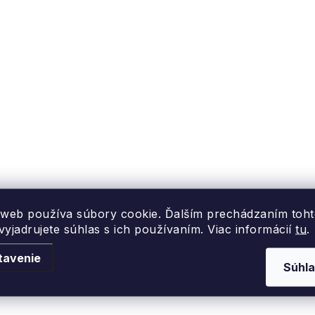
u
k
k
O
t
v
t
o
o
v
á
v
d
a
c
e
 web používa súbory cookie. Ďalším prechádzaním toh
yjadrujete súhlas s ich používaním. Viac informácií
tu
.
p
tavenie
Súhla
v
k