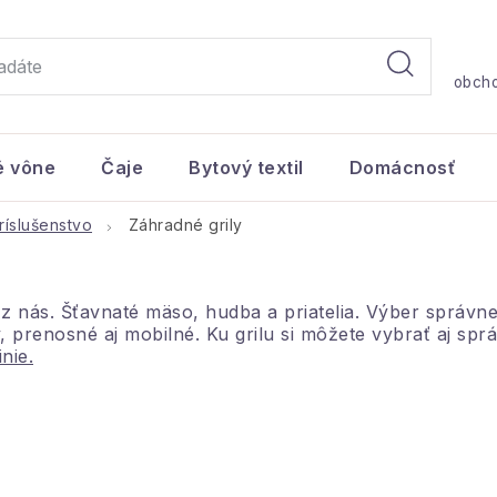
obch
é vône
Čaje
Bytový textil
Domácnosť
príslušenstvo
Záhradné grily
 nás. Šťavnaté mäso, hudba a priatelia. Výber správne
 prenosné aj mobilné. Ku grilu si môžete vybrať aj spr
nie.