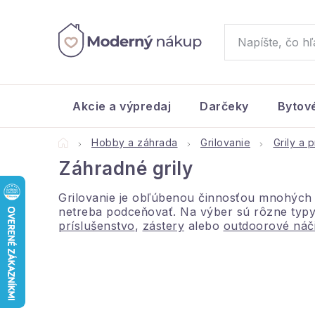
Prejsť
na
obsah
Akcie a výpredaj
Darčeky
Bytov
Domov
Hobby a záhrada
Grilovanie
Grily a 
Záhradné grily
Grilovanie je obľúbenou činnosťou mnohých z
netreba podceňovať. Na výber sú rôzne typy,
príslušenstvo
,
zástery
alebo
outdoorové náči