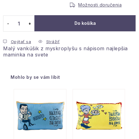
Jednotková cena:
Podmienky ochrany osobných údajov
Možnosti doručenia
Reklamácia a vrátenie
Obchodné podmienky
Info o nákupe
Rady a tipy
Kontakty
Do košíka
O nás
Opýtať sa
Strážiť
Malý vankúšik z myskroplyšu s nápisom najlepšia
maminka na svete
dopredaj
Mohlo by se vám líbit