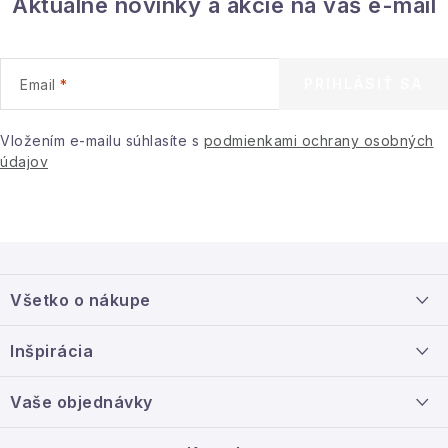
Aktuálne novinky a akcie na váš e-mail
PRIHLÁSIŤ SA
Email
Vložením e-mailu súhlasíte s
podmienkami ochrany osobných
údajov
Z
á
Všetko o nákupe
p
ä
Doprava a platba
Inšpirácia
t
Info o nákupe
i
Nový tovar
Vaše objednávky
Veľkoobchodná spolupráca
e
O nás
Ako reklamovať / vrátiť tovar