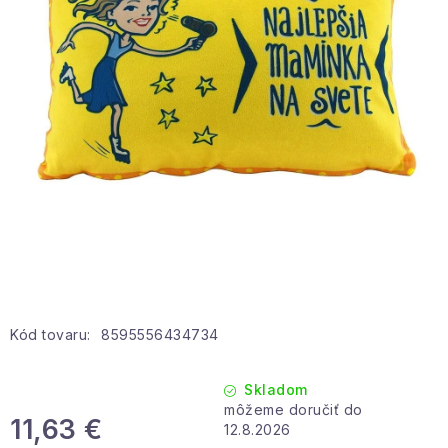
Hobby a záhrada
Kolekcia
Zdravie a krása
Šport a outdoor
Pre deti
Novinky
Darčekové poukazy
Kód tovaru:
8595556434734
Sezónne kategórie
Skladom
11,63 €
Veľkoobchodná spolupráca
12.8.2026