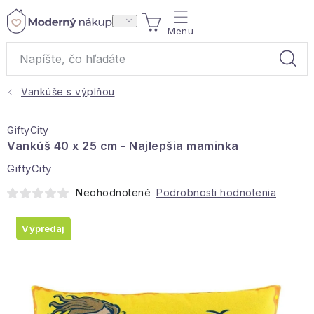
Prejsť
NÁKUPNÝ
na
obsah
KOŠÍK
Vankúše s výplňou
Akcie a výpredaj
GiftyCity
Darčeky
Vankúš 40 x 25 cm - Najlepšia maminka
GiftyCity
Bytové vône
Neohodnotené
Podrobnosti hodnotenia
Čaje
Výpredaj
Bytový textil
Domácnosť