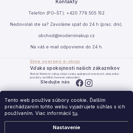
Kontakty
Kontakt
Telefón (PO–ŠT): +420 778 505 152
Moja objednávka
Nedovolali ste sa? Zavoláme späť do 24 h (prac. dni).
obchod@moderninakup.cz
Na váš e-mail odpovieme do 24 h.
Sme overený e-shop
Vďaka spokojnosti našich zákazníkov
Obchod Moderný nákup získal vďaka spokojnosti overených zákazníkov
prestížny certifikát Overené zákazníkmi.
Sledujte nás
Tento web používa súbory cookie. Ďalším
prechádzaním tohto webu vyjadrujete súhlas s ich
používaním. Viac informácií
tu
.
- pre domov s láskou.
Nastavenie