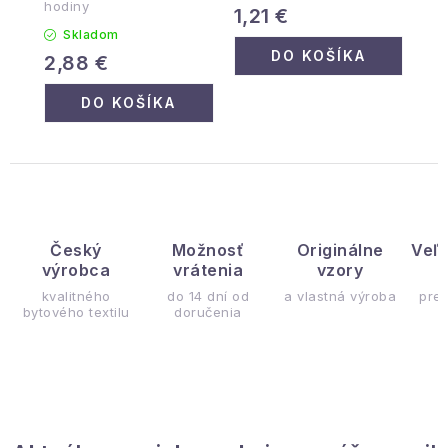
hodiny
1,21 €
Skladom
DO KOŠÍKA
2,88 €
DO KOŠÍKA
Český
Možnosť
Originálne
Veľ
výrobca
vrátenia
vzory
ý
kvalitného
do 14 dní od
a vlastná výroba
pre
bytového textilu
doručenia