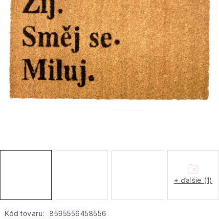
Hobby a záhrada
Kolekcia
Zdravie a krása
Šport a outdoor
Pre deti
Novinky
Darčekové poukazy
+ ďalšie (1)
Sezónne kategórie
Veľkoobchodná spolupráca
Kód tovaru:
8595556458556