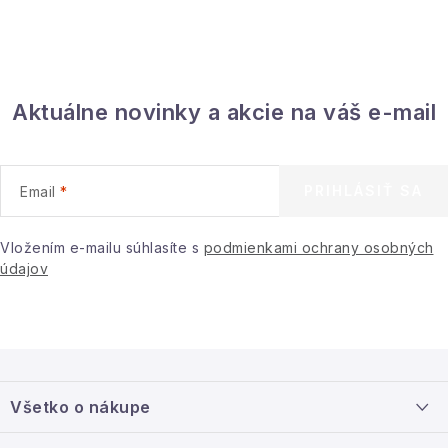
Aktuálne novinky a akcie na váš e-mail
PRIHLÁSIŤ SA
Email
Vložením e-mailu súhlasíte s
podmienkami ochrany osobných
údajov
Z
á
Všetko o nákupe
p
ä
Doprava a platba