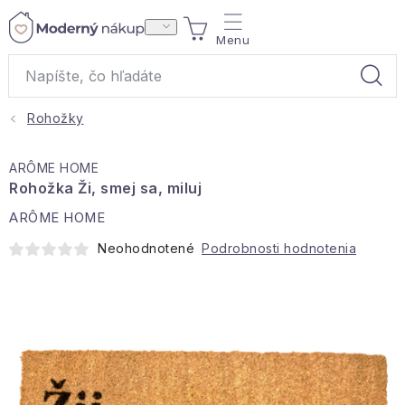
Prejsť
NÁKUPNÝ
na
obsah
KOŠÍK
Rohožky
Akcie a výpredaj
ARÔME HOME
Darčeky
Rohožka Ži, smej sa, miluj
ARÔME HOME
Bytové vône
Neohodnotené
Podrobnosti hodnotenia
Čaje
Bytový textil
Domácnosť