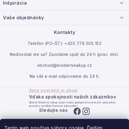
Inšpirácia
t
Info o nákupe
i
Nový tovar
Vaše objednávky
Veľkoobchodná spolupráca
e
O nás
Ako reklamovať / vrátiť tovar
Kontakty
Kontakt
Telefón (PO–ŠT): +420 778 505 152
Moja objednávka
Nedovolali ste sa? Zavoláme späť do 24 h (prac. dni).
obchod@moderninakup.cz
Na váš e-mail odpovieme do 24 h.
Sme overený e-shop
Vďaka spokojnosti našich zákazníkov
Obchod Moderný nákup získal vďaka spokojnosti overených zákazníkov
prestížny certifikát Overené zákazníkmi.
Sledujte nás
Tento web používa súbory cookie. Ďalším