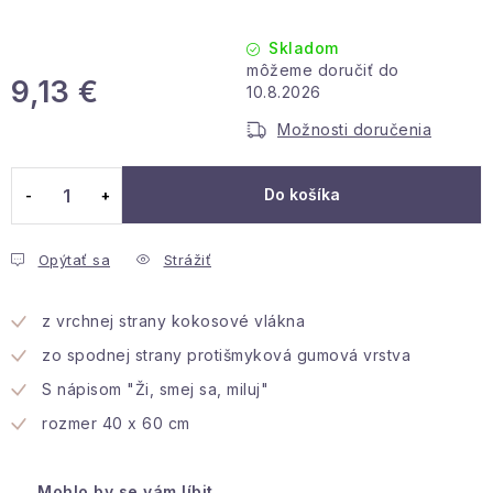
Podmienky ochrany osobných údajov
Reklamácia a vrátenie
Obchodné podmienky
Skladom
Info o nákupe
Rady a tipy
Kontakty
O nás
9,13 €
10.8.2026
Jednotková cena:
Možnosti doručenia
Do košíka
Opýtať sa
Strážiť
z vrchnej strany kokosové vlákna
zo spodnej strany protišmyková gumová vrstva
S nápisom "Ži, smej sa, miluj"
rozmer 40 x 60 cm
Mohlo by se vám líbit