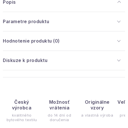
Popis
Parametre produktu
Hodnotenie produktu (0)
Diskuze k produktu
Český
Možnosť
Originálne
Veľ
výrobca
vrátenia
vzory
ý
kvalitného
do 14 dní od
a vlastná výroba
pre
bytového textilu
doručenia