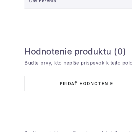
Čas horenia
Nikdy nenechávajte horiacu sviečku
bez doz
Uchovávajte
mimo dosahu detí a domácich z
Hodnotenie produktu (0)
Buďte prvý, kto napíše príspevok k tejto pol
PRIDAŤ HODNOTENIE