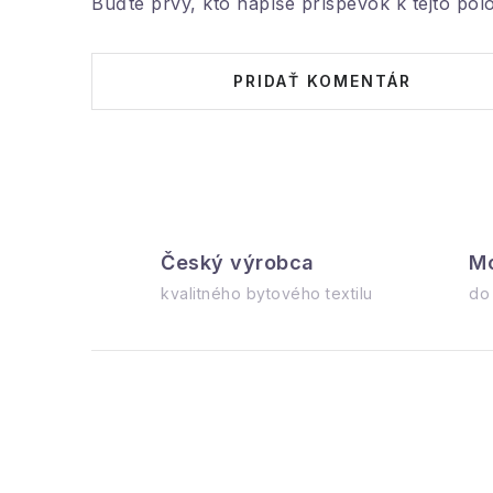
Buďte prvý, kto napíše príspevok k tejto pol
PRIDAŤ KOMENTÁR
Český výrobca
Mo
kvalitného bytového textilu
do