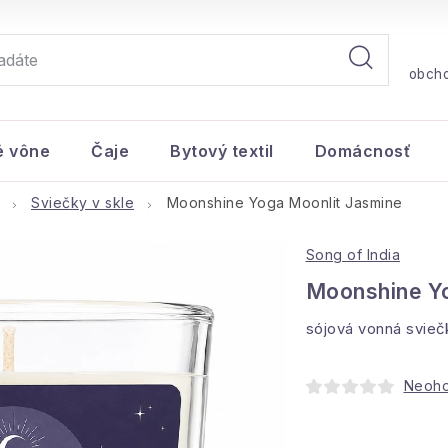
obch
é vône
Čaje
Bytový textil
Domácnosť
Sviečky v skle
Moonshine Yoga Moonlit Jasmine
Song of India
Moonshine Yo
sójová vonná svie
Neoh