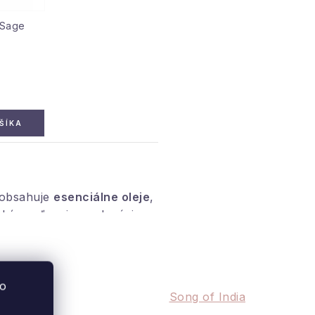
 Sage
ŠÍKA
obsahuje
esenciálne oleje
,
ké uvoľnenie a relaxáciu,
vybavená
bavlneným knôtom
ý darček.
to
Song of India