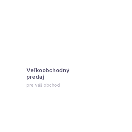
Veľkoobchodný
Všetko 
predaj
ihneď na o
pre váš obchod