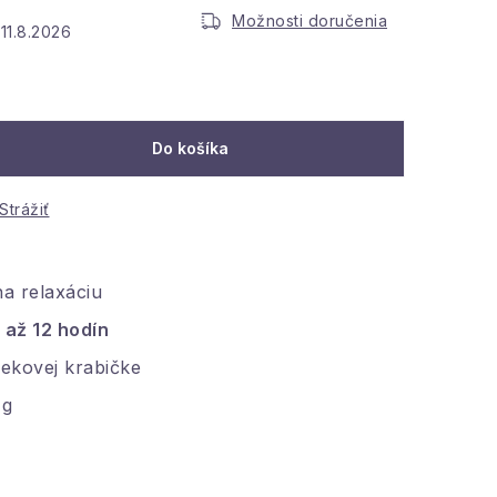
Možnosti doručenia
11.8.2026
:
Do košíka
Strážiť
na relaxáciu
až 12 hodín
čekovej krabičke
 g