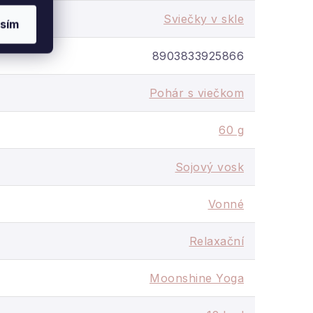
Sviečky v skle
sím
8903833925866
Pohár s viečkom
60 g
Sojový vosk
sa vosk rovnomerne topil.
Vonné
Relaxační
Moonshine Yoga