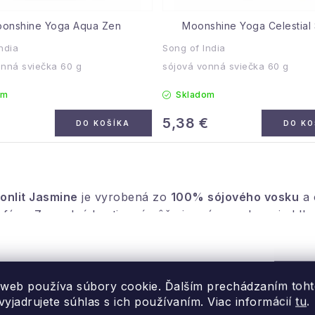
onshine Yoga Aqua Zen
Moonshine Yoga Celestial
ndia
Song of India
onná sviečka 60 g
sójová vonná sviečka 60 g
om
Skladom
€
5,38 €
DO KOŠÍKA
DO KO
nlit Jasmine
je vyrobená zo
100% sójového vosku
a 
sféru. Zmyselná kvetinová vôňa jazmínu podporuje hlbo
itáciu alebo navodenie romantickej nálady. Sviečka je 
erovej krabičke s rovnakým motívom sa hodí aj ako mil
 web používa súbory cookie. Ďalším prechádzaním toh
yjadrujete súhlas s ich používaním. Viac informácií
tu
.