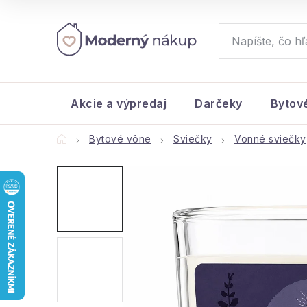
Prejsť
na
obsah
Akcie a výpredaj
Darčeky
Bytov
Domov
Bytové vône
Sviečky
Vonné sviečky