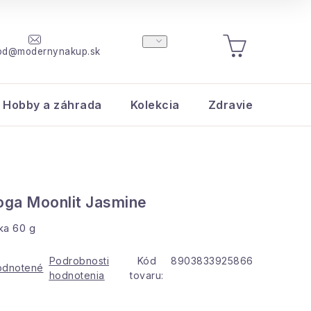
od@modernynakup.sk
NÁKUPNÝ
KOŠÍK
Hobby a záhrada
Kolekcia
Zdravie a krása
ga Moonlit Jasmine
čka 60 g
Podrobnosti
Kód
8903833925866
odnotené
hodnotenia
tovaru: