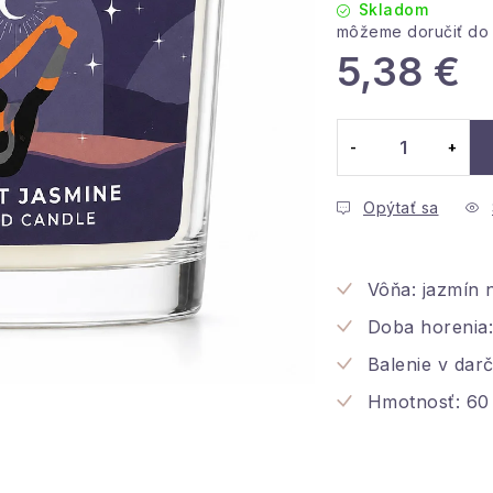
Skladom
5,38 €
Jednotková cena
Opýtať sa
Vôňa:
jazmín 
Doba horenia:
Balenie v dar
Hmotnosť: 60