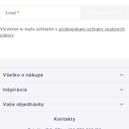
PRIHLÁSIŤ SA
Email
Vložením e-mailu súhlasíte s
podmienkami ochrany osobných
údajov
Z
á
Všetko o nákupe
p
ä
Doprava a platba
Inšpirácia
t
Info o nákupe
i
Nový tovar
Vaše objednávky
Veľkoobchodná spolupráca
e
O nás
Ako reklamovať / vrátiť tovar
Kontakty
Kontakt