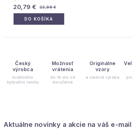
20,79 €
22,88 €
DO KOŠÍKA
Český
Možnosť
Originálne
Veľ
výrobca
vrátenia
vzory
ý
kvalitného
do 14 dní od
a vlastná výroba
pre
bytového textilu
doručenia
Aktuálne novinky a akcie na váš e-mail