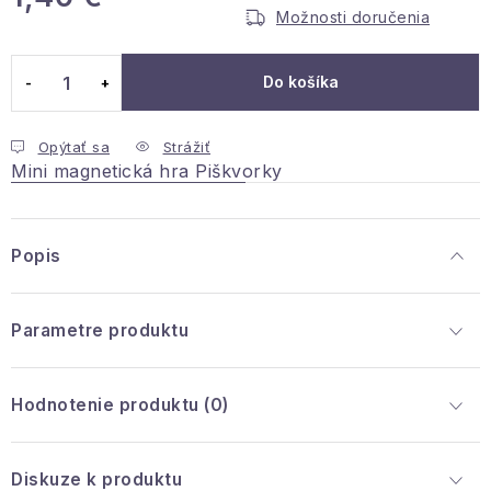
Podmienky ochrany osobných údajov
Možnosti doručenia
Jednotková cena:
Reklamácia a vrátenie
Obchodné podmienky
Info o nákupe
Rady a tipy
Kontakty
Do košíka
O nás
Opýtať sa
Strážiť
Mini magnetická hra Piškvorky
Popis
Parametre produktu
Hodnotenie produktu (0)
Diskuze k produktu