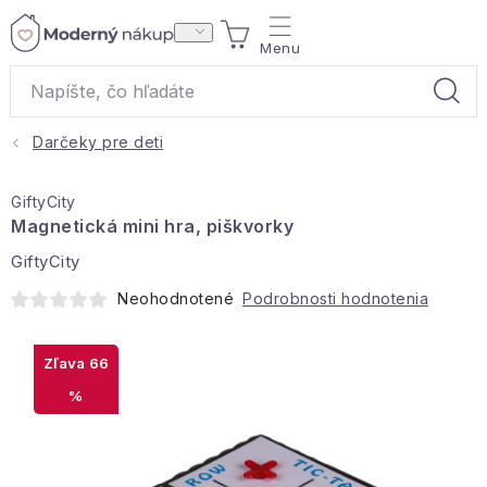
Prejsť
NÁKUPNÝ
na
obsah
KOŠÍK
Darčeky pre deti
Akcie a výpredaj
GiftyCity
Darčeky
Magnetická mini hra, piškvorky
GiftyCity
Bytové vône
Neohodnotené
Podrobnosti hodnotenia
Čaje
66
Bytový textil
%
Domácnosť