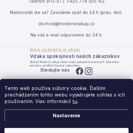
Telefón (PO–ŠT): +420 778 505 152
Moja objednávka
Nedovolali ste sa? Zavoláme späť do 24 h (prac. dni).
obchod@moderninakup.cz
Na váš e-mail odpovieme do 24 h.
Sme overený e-shop
Vďaka spokojnosti našich zákazníkov
Obchod Moderný nákup získal vďaka spokojnosti overených zákazníkov
prestížny certifikát Overené zákazníkmi.
Sledujte nás
Tento web používa súbory cookie. Ďalším
prechádzaním tohto webu vyjadrujete súhlas s ich
používaním. Viac informácií
tu
.
- pre domov s láskou.
Nastavenie
Obchodné podmienky
Ochrana osobných údajov