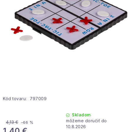
Hobby a záhrada
Kolekcia
Zdravie a krása
Šport a outdoor
Pre deti
Novinky
Darčekové poukazy
Kód tovaru:
797009
Sezónne kategórie
Skladom
4,13 €
–66 %
Veľkoobchodná spolupráca
10.8.2026
1,40 €