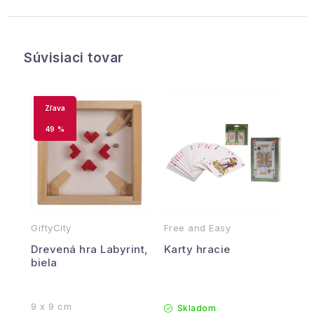
Súvisiaci tovar
49 %
GiftyCity
Free and Easy
Drevená hra Labyrint,
Karty hracie
biela
9 x 9 cm
Skladom