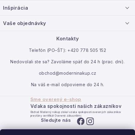
ä
Doprava a platba
Inšpirácia
t
Info o nákupe
i
Nový tovar
Vaše objednávky
Veľkoobchodná spolupráca
e
O nás
Ako reklamovať / vrátiť tovar
Kontakty
Kontakt
Telefón (PO–ŠT): +420 778 505 152
Moja objednávka
Nedovolali ste sa? Zavoláme späť do 24 h (prac. dni).
obchod@moderninakup.cz
Na váš e-mail odpovieme do 24 h.
Sme overený e-shop
Vďaka spokojnosti našich zákazníkov
Obchod Moderný nákup získal vďaka spokojnosti overených zákazníkov
prestížny certifikát Overené zákazníkmi.
Sledujte nás