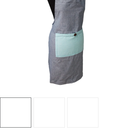
Hobby a záhrada
Kolekcia
Zdravie a krása
Šport a outdoor
Pre deti
Novinky
Darčekové poukazy
Sezónne kategórie
Veľkoobchodná spolupráca