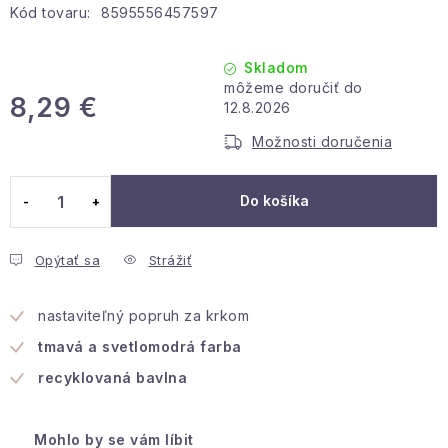
Kód tovaru:
Podmienky ochrany osobných údajov
8595556457597
Reklamácia a vrátenie
Obchodné podmienky
Skladom
Info o nákupe
Rady a tipy
Kontakty
O nás
8,29 €
12.8.2026
Jednotková cena:
Možnosti doručenia
Do košíka
Opýtať sa
Strážiť
nastaviteľný popruh za krkom
tmavá a svetlomodrá farba
recyklovaná bavlna
Mohlo by se vám líbit