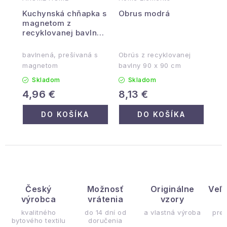
Kuchynská chňapka s
Obrus ​​modrá
magnetom z
recyklovanej bavlny,
18 x 32 cm, modra
bavlnená, prešívaná s
Obrús z recyklovanej
magnetom
bavlny 90 x 90 cm
Skladom
Skladom
4,96 €
8,13 €
DO KOŠÍKA
DO KOŠÍKA
Český
Možnosť
Originálne
Veľ
výrobca
vrátenia
vzory
ý
kvalitného
do 14 dní od
a vlastná výroba
pre
bytového textilu
doručenia