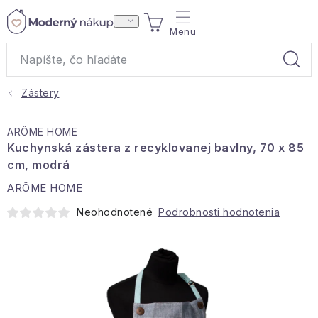
Prejsť
NÁKUPNÝ
na
obsah
KOŠÍK
Zástery
Akcie a výpredaj
ARÔME HOME
Darčeky
Kuchynská zástera z recyklovanej bavlny, 70 x 85
cm, modrá
Bytové vône
ARÔME HOME
Neohodnotené
Podrobnosti hodnotenia
Čaje
Bytový textil
Domácnosť