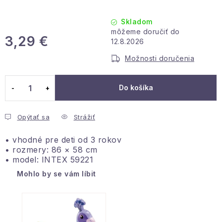
Podmienky ochrany osobných údajov
Reklamácia a vrátenie
Obchodné podmienky
Skladom
Info o nákupe
Rady a tipy
Kontakty
O nás
3,29 €
12.8.2026
Jednotková cena:
Možnosti doručenia
Do košíka
Opýtať sa
Strážiť
• vhodné pre deti od 3 rokov
• rozmery: 86 × 58 cm
• model: INTEX 59221
Mohlo by se vám líbit