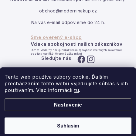
obchod@moderninakup.cz
Na váš e-mail odpovieme do 24 h.
Sme overený e-shop
Vďaka spokojnosti našich zákazníkov
Obchod Moderný nákup získal vďaka spokojnosti overených zákazníkov
prestížny certifikát Overené zákazníkmi.
Sledujte nás
Tento web používa súbory cookie. Ďalším
prechádzaním tohto webu vyjadrujete súhlas s ich
používaním. Viac informácií
tu
.
- pre domov s láskou.
Nastavenie
Obchodné podmienky
Ochrana osobných údajov
Súhlasím
Copyright 2026
Moderný nákup
. Všetky práva vyhradené.
Vytvoril Shoptet