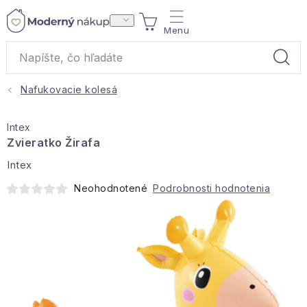
Prejsť
NÁKUPNÝ
na
obsah
KOŠÍK
Nafukovacie kolesá
Akcie a výpredaj
Intex
Darčeky
Zvieratko Žirafa
Intex
Bytové vône
Neohodnotené
Podrobnosti hodnotenia
Čaje
Bytový textil
Domácnosť