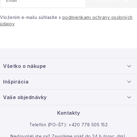
Vložením e-mailu súhlasíte s
podmienkami ochrany osobných
údajov
Z
á
Všetko o nákupe
p
ä
Doprava a platba
Inšpirácia
t
Info o nákupe
i
Nový tovar
Vaše objednávky
Veľkoobchodná spolupráca
e
O nás
Ako reklamovať / vrátiť tovar
Kontakty
Kontakt
Telefón (PO–ŠT): +420 778 505 152
Moja objednávka
Nedovolali ste sa? Zavoláme späť do 24 h (prac. dni).