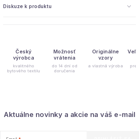
Diskuze k produktu
Český
Možnosť
Originálne
Veľ
výrobca
vrátenia
vzory
ý
kvalitného
do 14 dní od
a vlastná výroba
pre
bytového textilu
doručenia
Aktuálne novinky a akcie na váš e-mail
PRIHLÁSIŤ SA
Email