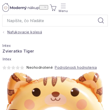
Prejsť
NÁKUPNÝ
na
obsah
KOŠÍK
Nafukovacie kolesá
Akcie a výpredaj
Intex
Darčeky
Zvieratko Tiger
Intex
Bytové vône
Neohodnotené
Podrobnosti hodnotenia
Čaje
Bytový textil
Domácnosť