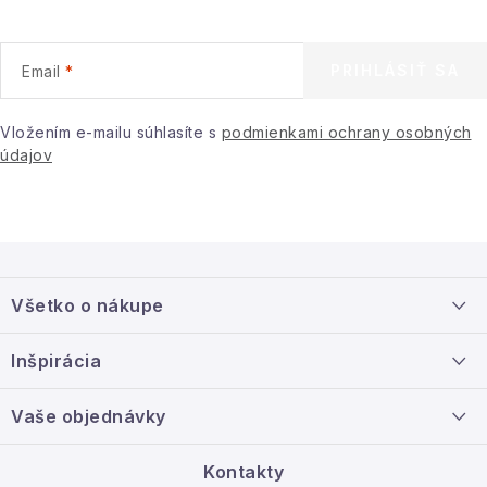
PRIHLÁSIŤ SA
Email
Vložením e-mailu súhlasíte s
podmienkami ochrany osobných
údajov
Z
á
Všetko o nákupe
p
ä
Doprava a platba
Inšpirácia
t
Info o nákupe
i
Nový tovar
Vaše objednávky
Veľkoobchodná spolupráca
e
O nás
Ako reklamovať / vrátiť tovar
Kontakty