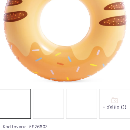
Hobby a záhrada
Kolekcia
Zdravie a krása
Šport a outdoor
Pre deti
Novinky
Darčekové poukazy
+ ďalšie (3)
Sezónne kategórie
Veľkoobchodná spolupráca
Kód tovaru:
5926603