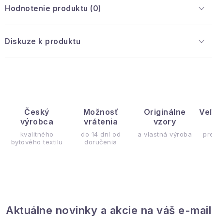
Hodnotenie produktu (0)
Diskuze k produktu
Český
Možnosť
Originálne
Veľ
výrobca
vrátenia
vzory
ý
kvalitného
do 14 dní od
a vlastná výroba
pre
bytového textilu
doručenia
Aktuálne novinky a akcie na váš e-mail