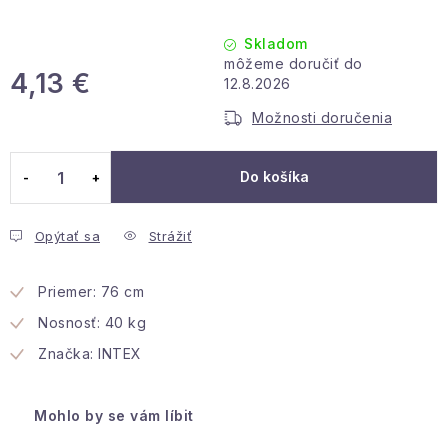
Podmienky ochrany osobných údajov
Reklamácia a vrátenie
Obchodné podmienky
Skladom
Info o nákupe
Rady a tipy
Kontakty
O nás
4,13 €
12.8.2026
Jednotková cena:
Možnosti doručenia
Do košíka
Opýtať sa
Strážiť
Priemer: 76 cm
Nosnosť: 40 kg
Značka: INTEX
Mohlo by se vám líbit