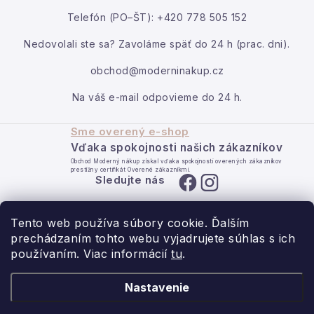
Kontakt
Telefón (PO–ŠT): +420 778 505 152
Moja objednávka
Nedovolali ste sa? Zavoláme späť do 24 h (prac. dni).
obchod@moderninakup.cz
Na váš e-mail odpovieme do 24 h.
Sme overený e-shop
Vďaka spokojnosti našich zákazníkov
Obchod Moderný nákup získal vďaka spokojnosti overených zákazníkov
prestížny certifikát Overené zákazníkmi.
Sledujte nás
Tento web používa súbory cookie. Ďalším
prechádzaním tohto webu vyjadrujete súhlas s ich
používaním. Viac informácií
tu
.
- pre domov s láskou.
Nastavenie
Obchodné podmienky
Ochrana osobných údajov