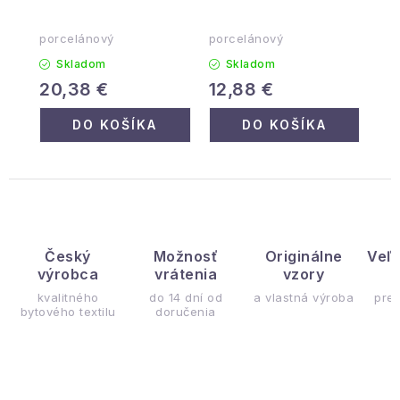
porcelánový
porcelánový
Skladom
Skladom
20,38 €
12,88 €
DO KOŠÍKA
DO KOŠÍKA
Český
Možnosť
Originálne
Veľ
výrobca
vrátenia
vzory
ý
kvalitného
do 14 dní od
a vlastná výroba
pre
bytového textilu
doručenia