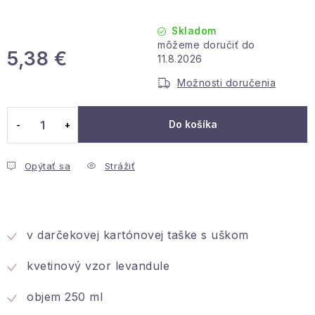
Podmienky ochrany osobných údajov
Reklamácia a vrátenie
Obchodné podmienky
Skladom
Info o nákupe
Rady a tipy
Kontakty
O nás
5,38 €
11.8.2026
Jednotková cena:
Možnosti doručenia
Do košíka
Opýtať sa
Strážiť
v darčekovej kartónovej taške s uškom
kvetinový vzor levandule
objem 250 ml