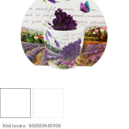
Hobby a záhrada
Kolekcia
Zdravie a krása
Šport a outdoor
Pre deti
Novinky
Darčekové poukazy
Sezónne kategórie
Veľkoobchodná spolupráca
Kód tovaru:
8595556451106