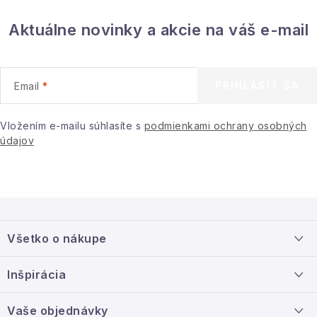
Aktuálne novinky a akcie na váš e-mail
PRIHLÁSIŤ SA
Email
Vložením e-mailu súhlasíte s
podmienkami ochrany osobných
údajov
Z
á
Všetko o nákupe
p
ä
Doprava a platba
Inšpirácia
t
Info o nákupe
i
Nový tovar
Vaše objednávky