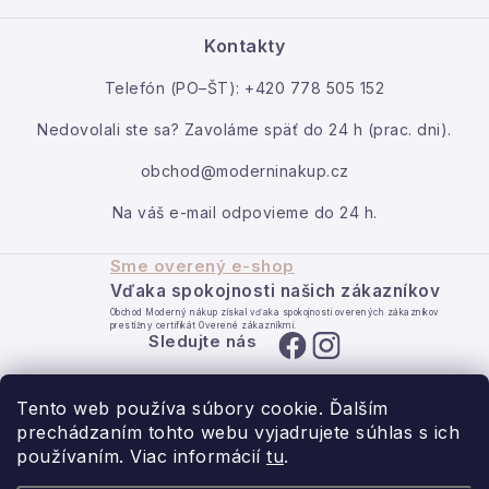
Veľkoobchodná spolupráca
e
O nás
Ako reklamovať / vrátiť tovar
Kontakty
Kontakt
Telefón (PO–ŠT): +420 778 505 152
Moja objednávka
Nedovolali ste sa? Zavoláme späť do 24 h (prac. dni).
obchod@moderninakup.cz
Na váš e-mail odpovieme do 24 h.
Sme overený e-shop
Vďaka spokojnosti našich zákazníkov
Obchod Moderný nákup získal vďaka spokojnosti overených zákazníkov
prestížny certifikát Overené zákazníkmi.
Sledujte nás
Tento web používa súbory cookie. Ďalším
prechádzaním tohto webu vyjadrujete súhlas s ich
používaním. Viac informácií
tu
.