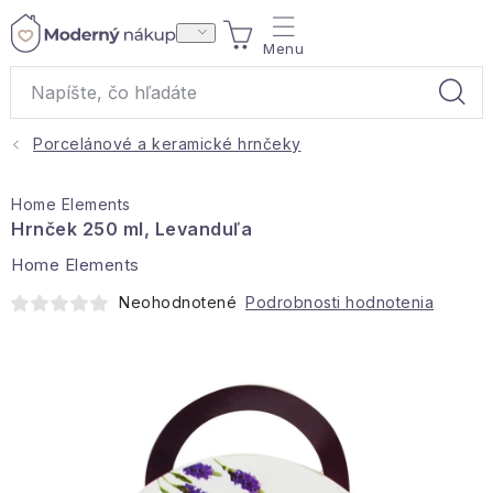
Prejsť
NÁKUPNÝ
na
obsah
KOŠÍK
Porcelánové a keramické hrnčeky
Akcie a výpredaj
Home Elements
Darčeky
Hrnček 250 ml, Levanduľa
Home Elements
Bytové vône
Neohodnotené
Podrobnosti hodnotenia
Čaje
Bytový textil
Domácnosť