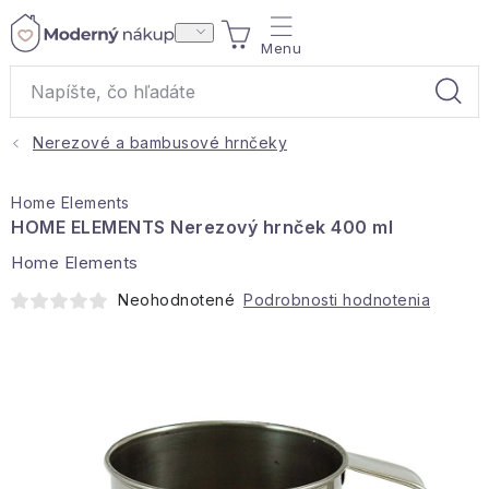
Prejsť
NÁKUPNÝ
na
obsah
KOŠÍK
Nerezové a bambusové hrnčeky
Akcie a výpredaj
Home Elements
Darčeky
HOME ELEMENTS Nerezový hrnček 400 ml
Home Elements
Bytové vône
Neohodnotené
Podrobnosti hodnotenia
Čaje
Bytový textil
Domácnosť