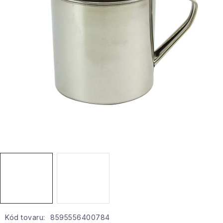
Hobby a záhrada
Kolekcia
Zdravie a krása
Šport a outdoor
Pre deti
Novinky
Darčekové poukazy
Sezónne kategórie
Veľkoobchodná spolupráca
Kód tovaru:
8595556400784