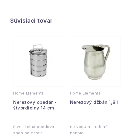
Súvisiaci tovar
Home Elements
Home Elements
Nerezový obedár -
Nerezový džbán 1,8 l
štvordielny 14 cm
štvordielna obedová
na vodu a studené
sada na cesty
nápoje