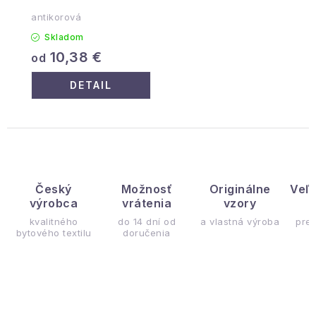
antikorová
Skladom
10,38 €
od
DETAIL
Český
Možnosť
Originálne
Veľ
výrobca
vrátenia
vzory
ý
kvalitného
do 14 dní od
a vlastná výroba
pre
bytového textilu
doručenia