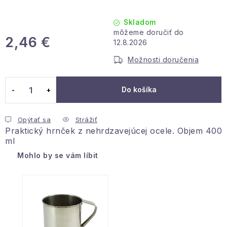
Podmienky ochrany osobných údajov
Reklamácia a vrátenie
Obchodné podmienky
Skladom
Info o nákupe
Rady a tipy
Kontakty
O nás
2,46 €
12.8.2026
Jednotková cena:
Možnosti doručenia
Do košíka
Opýtať sa
Strážiť
Praktický hrnček z nehrdzavejúcej ocele. Objem 400
ml
Mohlo by se vám líbit