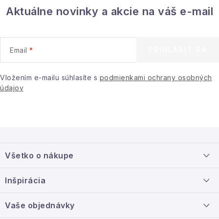
Aktuálne novinky a akcie na váš e-mail
PRIHLÁSIŤ SA
Email
Vložením e-mailu súhlasíte s
podmienkami ochrany osobných
údajov
Z
á
Všetko o nákupe
p
ä
Doprava a platba
Inšpirácia
t
Info o nákupe
i
Nový tovar
Vaše objednávky
Veľkoobchodná spolupráca
e
O nás