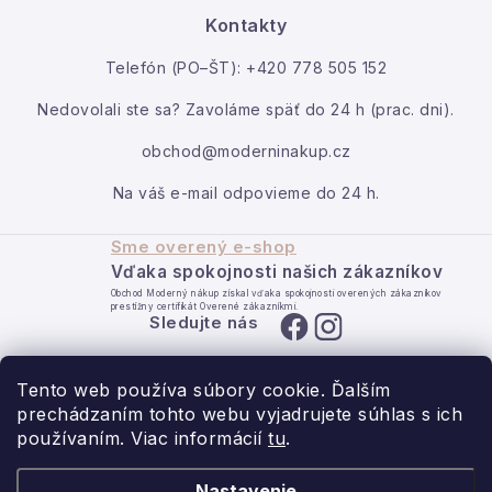
Ako reklamovať / vrátiť tovar
Kontakty
Kontakt
Telefón (PO–ŠT): +420 778 505 152
Moja objednávka
Nedovolali ste sa? Zavoláme späť do 24 h (prac. dni).
obchod@moderninakup.cz
Na váš e-mail odpovieme do 24 h.
Sme overený e-shop
Vďaka spokojnosti našich zákazníkov
Obchod Moderný nákup získal vďaka spokojnosti overených zákazníkov
prestížny certifikát Overené zákazníkmi.
Sledujte nás
Tento web používa súbory cookie. Ďalším
prechádzaním tohto webu vyjadrujete súhlas s ich
používaním. Viac informácií
tu
.
- pre domov s láskou.
Nastavenie