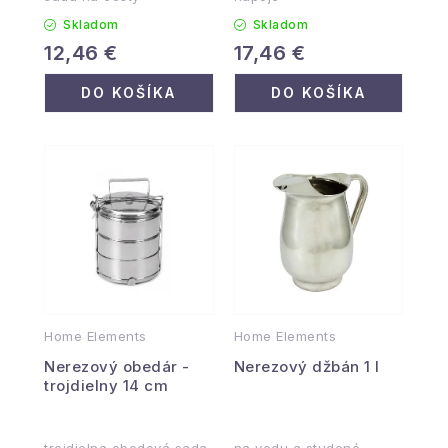
Skladom
Skladom
12,46 €
17,46 €
DO KOŠÍKA
DO KOŠÍKA
Home Elements
Home Elements
Nerezový obedár -
Nerezový džbán 1 l
trojdielny 14 cm
trojdielna obedová sada
na vodu a studené