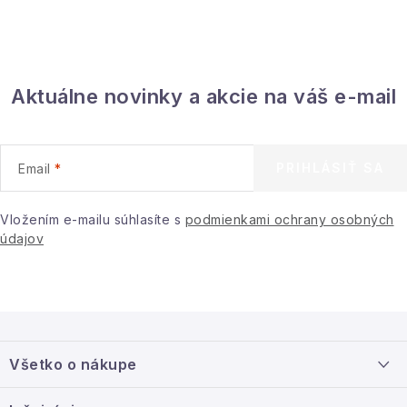
Aktuálne novinky a akcie na váš e-mail
PRIHLÁSIŤ SA
Email
Vložením e-mailu súhlasíte s
podmienkami ochrany osobných
údajov
Z
á
Všetko o nákupe
p
ä
Doprava a platba