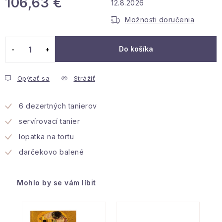
106,63 €
12.8.2026
Podmienky ochrany osobných údajov
Jednotková cena:
Možnosti doručenia
Reklamácia a vrátenie
Obchodné podmienky
Info o nákupe
Rady a tipy
Kontakty
O nás
Do košíka
Opýtať sa
Strážiť
6 dezertných tanierov
servírovací tanier
lopatka na tortu
darčekovo balené
Mohlo by se vám líbit