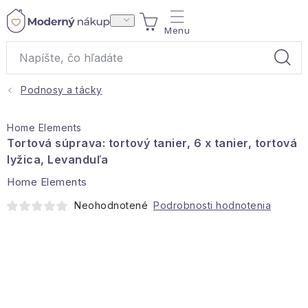
Prejsť
NÁKUPNÝ
na
obsah
KOŠÍK
Podnosy a tácky
Akcie a výpredaj
Home Elements
Darčeky
Tortová súprava: tortový tanier, 6 x tanier, tortová
lyžica, Levanduľa
Bytové vône
Home Elements
Neohodnotené
Podrobnosti hodnotenia
Čaje
Bytový textil
Domácnosť