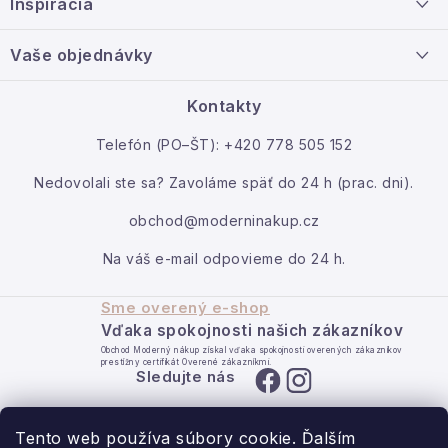
Inšpirácia
t
Info o nákupe
i
Nový tovar
Vaše objednávky
Veľkoobchodná spolupráca
e
O nás
Ako reklamovať / vrátiť tovar
Kontakty
Kontakt
Telefón (PO–ŠT): +420 778 505 152
Moja objednávka
Nedovolali ste sa? Zavoláme späť do 24 h (prac. dni).
obchod@moderninakup.cz
Na váš e-mail odpovieme do 24 h.
Sme overený e-shop
Vďaka spokojnosti našich zákazníkov
Obchod Moderný nákup získal vďaka spokojnosti overených zákazníkov
prestížny certifikát Overené zákazníkmi.
Sledujte nás
Tento web používa súbory cookie. Ďalším