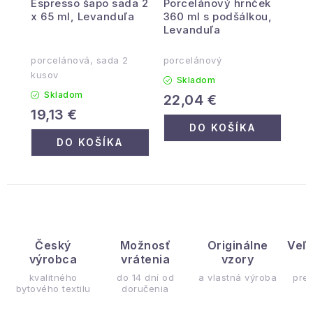
Espresso šapo sada 2
Porcelánový hrnček
x 65 ml, Levanduľa
360 ml s podšálkou,
Levanduľa
porcelánová, sada 2
porcelánový
kusov
Skladom
Skladom
22,04 €
19,13 €
DO KOŠÍKA
DO KOŠÍKA
Český
Možnosť
Originálne
Veľ
výrobca
vrátenia
vzory
ý
kvalitného
do 14 dní od
a vlastná výroba
pre
bytového textilu
doručenia