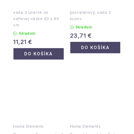
sada 3 utierok vo
porcelánový, sada 2
vaflovej väzbe 40 x 60
kusov
cm
Skladom
Skladom
23,71 €
11,21 €
DO KOŠÍKA
DO KOŠÍKA
Home Elements
Home Elements