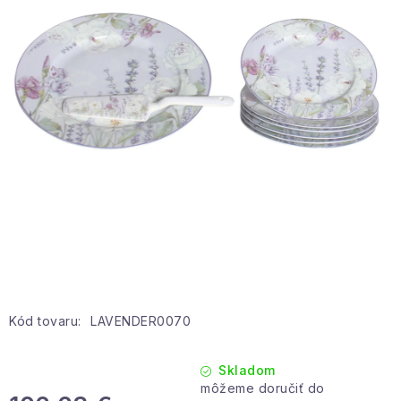
Hobby a záhrada
Kolekcia
Zdravie a krása
Šport a outdoor
Pre deti
Novinky
Darčekové poukazy
Kód tovaru:
LAVENDER0070
Sezónne kategórie
Skladom
Veľkoobchodná spolupráca