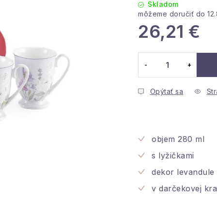
Skladom
12
26,21 €
Jednotková cena:
Opýtať sa
Str
objem 280 ml
s lyžičkami
dekor levandule
v darčekovej kra