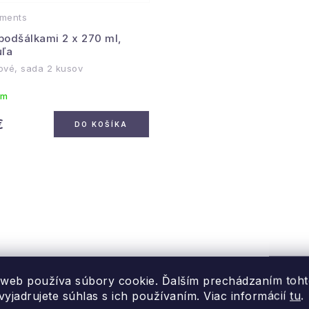
ments
 podšálkami 2 x 270 ml,
ľa
ové, sada 2 kusov
om
€
DO KOŠÍKA
 web používa súbory cookie. Ďalším prechádzaním toh
yjadrujete súhlas s ich používaním. Viac informácií
tu
.