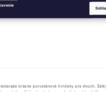
tavenie
Súhla
aobstarajte krásne porcelánové hrnčeky pre dvoch. Šálk
evanduľou. Súčasťou balenia je
darčeková krabička v