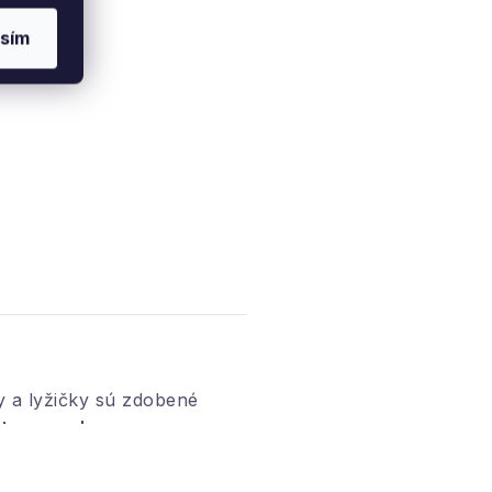
sím
y a lyžičky sú zdobené
 tvare srdca
.