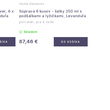
Home Elements
ier, 6 x
Súprava 6 kusov - šálky 250 ml s
nduľa
podšálkami a lyžičkami, Levanduľa
porcelán, pre 6 osôb
Skladom
87,46 €
ŠÍKA
DO KOŠÍKA