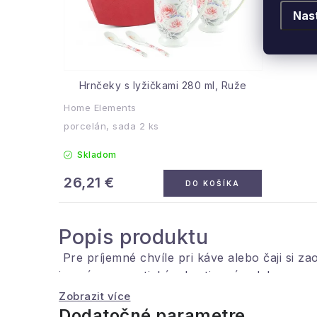
Nas
Hrnčeky s lyžičkami 280 ml, Ruže
Home Elements
porcelán, sada 2 ks
Skladom
26,21 €
DO KOŠÍKA
Popis produktu
Pre príjemné chvíle pri káve alebo čaji si z
jemným romantickým kvetinovým dekorom s l
Zobrazit více
Dodatočné parametre
Objem hrnčeka:
2x 280 ml