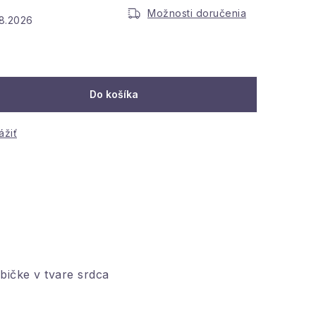
Možnosti doručenia
.8.2026
Do košíka
ážiť
bičke v tvare srdca