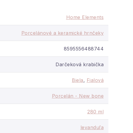
Home Elements
Porcelánové a keramické hrnčeky
irodzenou krémovo bielou
8595556488744
Darčeková krabička
 umývanie alebo ECO pri
Biela
,
Fialová
Porcelán - New bone
280 ml
levanduľa