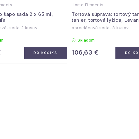
ments
Home Elements
o šapo sada 2 x 65 ml,
Tortová súprava: tortový tan
ľa
tanier, tortová lyžica, Leva
ová, sada 2 kusov
porcelánová sada, 8 kusov
om
Skladom
€
106,63 €
DO KOŠÍKA
DO KO