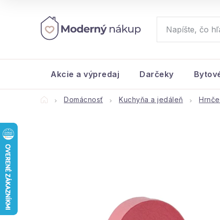
Prejsť
na
obsah
Akcie a výpredaj
Darčeky
Bytov
Domov
Domácnosť
Kuchyňa a jedáleň
Hrnče