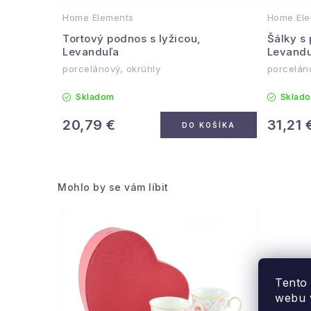
Home Elements
Home Ele
Tortový podnos s lyžicou,
Šálky s
Levanduľa
Levandu
porcelánový, okrúhly
porcelán
Skladom
Sklad
20,79 €
31,21 
DO KOŠÍKA
Mohlo by se vám líbit
Tento
webu v