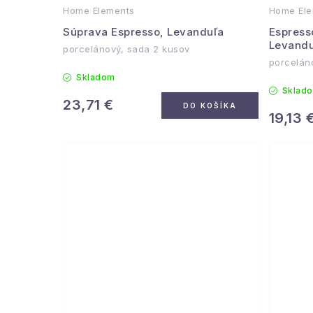
Home Elements
Home Ele
Súprava Espresso, Levanduľa
Espress
Levandu
porcelánový, sada 2 kusov
porcelán
Skladom
Sklad
23,71 €
DO KOŠÍKA
19,13 