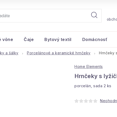
obch
é vône
Čaje
Bytový textil
Domácnosť
ky a šálky
Porcelánové a keramické hrnčeky
Hrnčeky s
Home Elements
Hrnčeky s lyži
porcelán, sada 2 ks
Neohodn