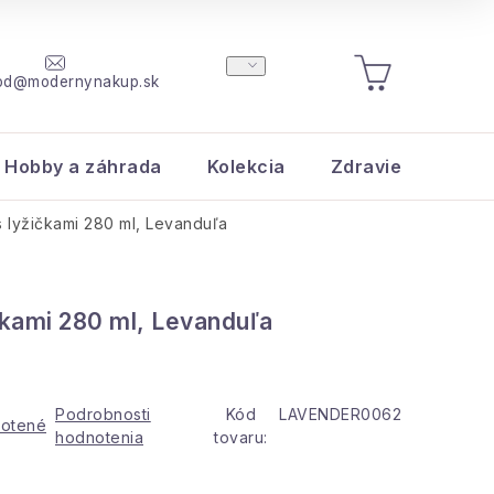
od@modernynakup.sk
NÁKUPNÝ
KOŠÍK
Hobby a záhrada
Kolekcia
Zdravie a krása
 lyžičkami 280 ml, Levanduľa
čkami 280 ml, Levanduľa
Podrobnosti
Kód
LAVENDER0062
otené
hodnotenia
tovaru: