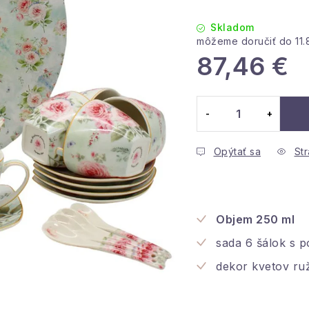
Skladom
11
87,46 €
Jednotková cena:
Opýtať sa
Str
Objem 250 ml
sada 6 šálok s p
dekor kvetov ru