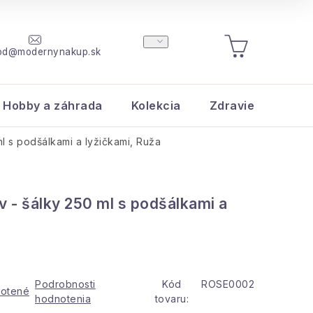
od@modernynakup.sk
NÁKUPNÝ
KOŠÍK
Hobby a záhrada
Kolekcia
Zdravie a krása
l s podšálkami a lyžičkami, Ruža
 - šálky 250 ml s podšálkami a
a
Podrobnosti
Kód
ROSE0002
otené
hodnotenia
tovaru: