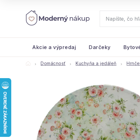
Prejsť
na
obsah
Akcie a výpredaj
Darčeky
Bytov
Domov
Domácnosť
Kuchyňa a jedáleň
Hrnče