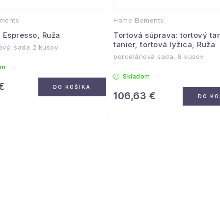
ments
Home Elements
 Espresso, Ruža
Tortová súprava: tortový tan
tanier, tortová lyžica, Ruža
ový, sada 2 kusov
porcelánová sada, 8 kusov
om
Skladom
€
DO KOŠÍKA
106,63 €
DO KO