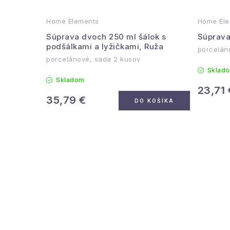
Home Elements
Home Ele
Súprava dvoch 250 ml šálok s
Súprava
podšálkami a lyžičkami, Ruža
porcelán
porcelánové, sada 2 kusov
Sklad
Skladom
23,71 
35,79 €
DO KOŠÍKA