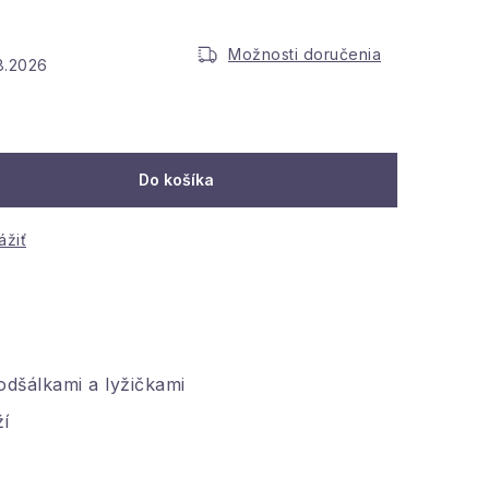
Možnosti doručenia
.8.2026
Do košíka
ážiť
odšálkami a lyžičkami
ží