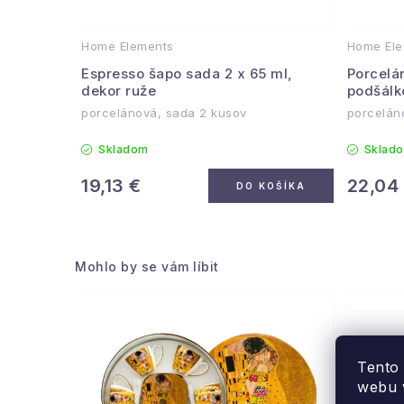
Home Elements
Home Ele
Espresso šapo sada 2 x 65 ml,
Porcelá
dekor ruže
podšálk
porcelánová, sada 2 kusov
porcelá
Skladom
Sklad
19,13 €
22,04
DO KOŠÍKA
Mohlo by se vám líbit
Tento
webu v