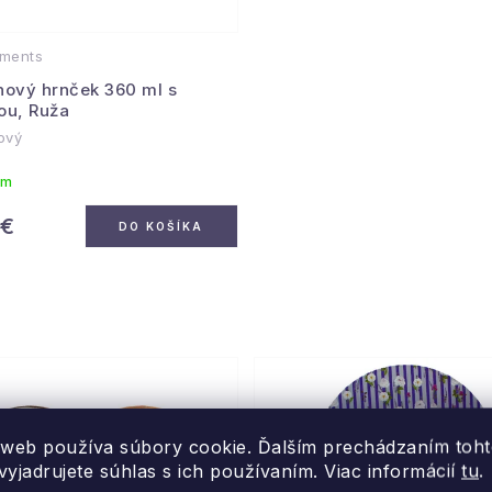
ments
nový hrnček 360 ml s
ou, Ruža
nový
om
 €
DO KOŠÍKA
 web používa súbory cookie. Ďalším prechádzaním toh
yjadrujete súhlas s ich používaním. Viac informácií
tu
.