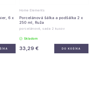
Home Elements
ier, 6 x
Porcelánová šálka a podšálka 2 x
250 ml, Ruža
porcelánové, sada 2 kusov
Skladom
33,29 €
ŠÍKA
DO KOŠÍKA