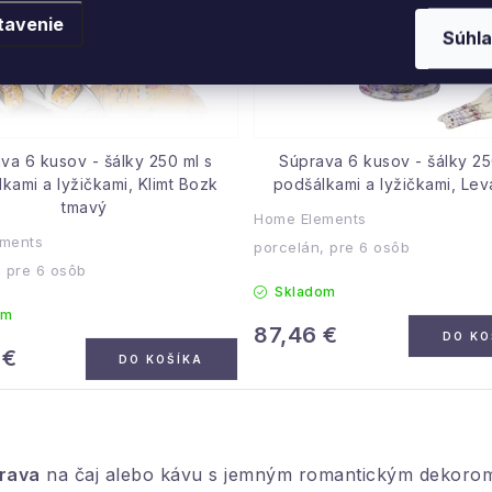
tavenie
Súhla
va 6 kusov - šálky 250 ml s
Súprava 6 kusov - šálky 25
kami a lyžičkami, Klimt Bozk
podšálkami a lyžičkami, Le
tmavý
Home Elements
ments
porcelán, pre 6 osôb
, pre 6 osôb
Skladom
om
87,46 €
DO KO
 €
DO KOŠÍKA
prava
na čaj alebo kávu s jemným romantickým dekorom k