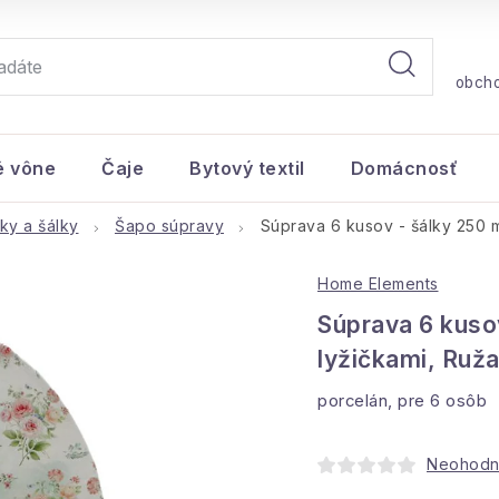
obch
é vône
Čaje
Bytový textil
Domácnosť
ky a šálky
Šapo súpravy
Súprava 6 kusov - šálky 250 m
Home Elements
Súprava 6 kusov
lyžičkami, Ruž
porcelán, pre 6 osôb
Neohodn