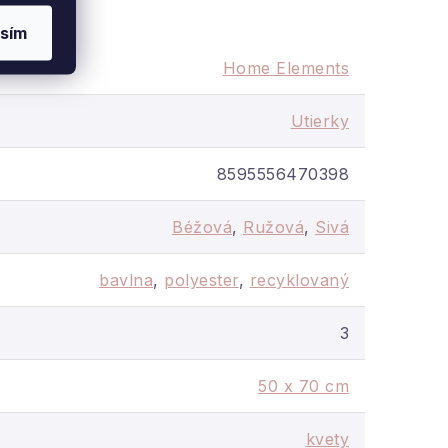
sím
Home Elements
Utierky
8595556470398
Béžová
,
Ružová
,
Sivá
bavlna
,
polyester
,
recyklovaný
3
50 x 70 cm
kvety