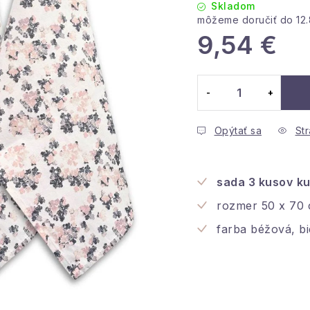
Skladom
12
9,54 €
Jednotková cena:
Opýtať sa
Str
sada 3 kusov
ku
rozmer 50 x 70
farba béžová, bi