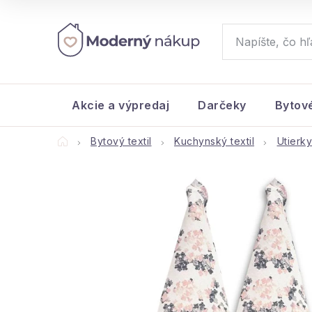
Prejsť
na
obsah
Akcie a výpredaj
Darčeky
Bytov
Domov
Bytový textil
Kuchynský textil
Utierky