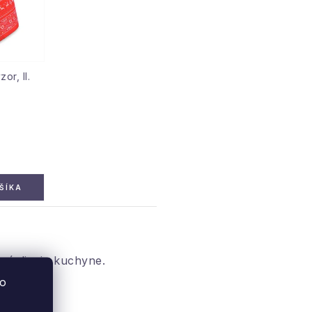
, ​​II.
ŠÍKA
ový dizajn kuchyne.
to
ete si v našom obchode