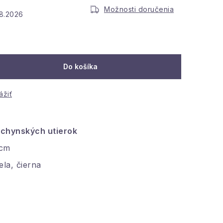
Možnosti doručenia
.8.2026
Do košíka
ážiť
chynských utierok
 cm
ela, čierna