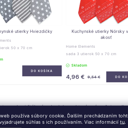
hynské utierky Hviezdičky
Kuchynské utierky Nórsky vzor
akosť
ments
Home Elements
tierok 50 x 70 cm
sada 3 utierok 50 x 70 cm
om
Skladom
€
DO KOŠÍKA
4,96 €
9,54 €
DO KO
rojom, ale aj štýlovým doplnkom, ktorý zvýrazňuje celk
 web používa súbory cookie. Ďalším prechádzaním toh
lekcie s motívom
Kvety.
Ak chcete zladiť kuchyňu, môž
yjadrujete súhlas s ich používaním. Viac informácií
tu
.