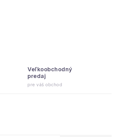
Veľkoobchodný
Všetko 
predaj
ihneď na o
pre váš obchod