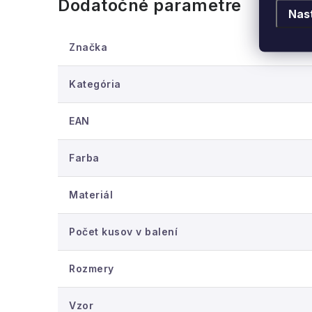
zaobstarať ďalšie kuchynské textílie s rovn
Dodatočné parametre
Nas
Značka
Kategória
EAN
Farba
Materiál
Počet kusov v balení
Rozmery
Vzor