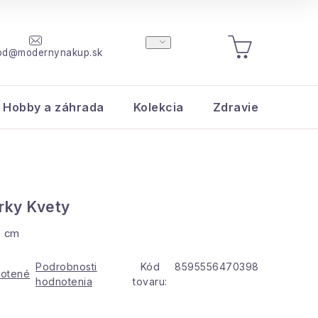
od@modernynakup.sk
NÁKUPNÝ
KOŠÍK
Hobby a záhrada
Kolekcia
Zdravie a krása
rky Kvety
0 cm
Podrobnosti
Kód
8595556470398
otené
hodnotenia
tovaru: