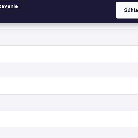
akým motívom a v rovnakých farbách.
tavenie
Súhla