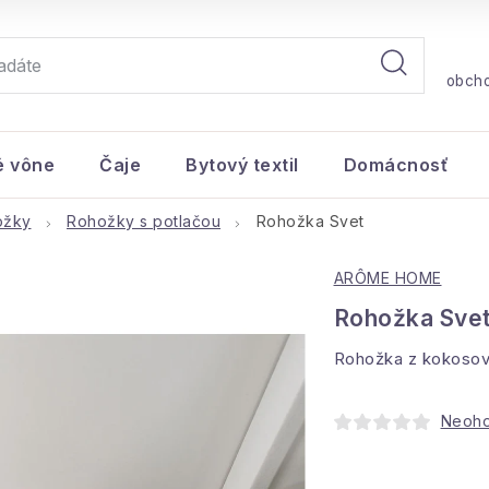
obch
é vône
Čaje
Bytový textil
Domácnosť
ožky
Rohožky s potlačou
Rohožka Svet
ARÔME HOME
Rohožka Sve
Rohožka z kokosový
Neoh