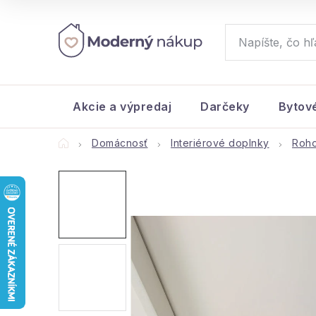
Prejsť
na
obsah
Akcie a výpredaj
Darčeky
Bytov
Domov
Domácnosť
Interiérové doplnky
Roh