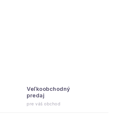
Veľkoobchodný
Všetko 
predaj
ihneď na o
pre váš obchod