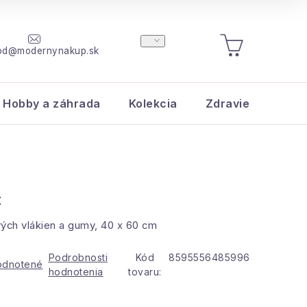
od@modernynakup.sk
NÁKUPNÝ
KOŠÍK
Hobby a záhrada
Kolekcia
Zdravie a krása
t
ch vlákien a gumy, 40 x 60 cm
Podrobnosti
Kód
8595556485996
odnotené
hodnotenia
tovaru: