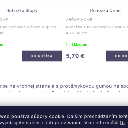
Rohožka Stopy
Rohožka Orient
HOME
ARÔME HOME
z kokosových vlákien a gumy,
Rohožka z kokosových vlákien 
cm
40 x 60 cm
om
Skladom
€
5,79 €
DO KOŠÍKA
DO KO
arbe na vrchnej strane a s protišmykovou gumou na sp
ajú nadšení cestovatelia. Pre nich môže byť rohožka tý
dby, predsiene, vstupy z terasy, pivnice alebo garáže,
 web používa súbory cookie. Ďalším prechádzaním toh
yjadrujete súhlas s ich používaním. Viac informácií
tu
.