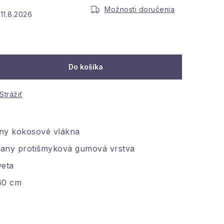
Možnosti doručenia
11.8.2026
:
Do košíka
Strážiť
any kokosové vlákna
rany protišmyková gumová vrstva
veta
60 cm