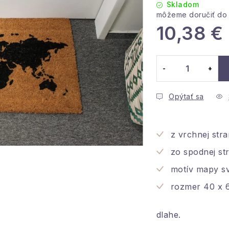
Skladom
10,38 €
Jednotková cena
Opýtať sa
z vrchnej str
zo spodnej st
motív mapy s
rozmer 40 x 
dlahe.