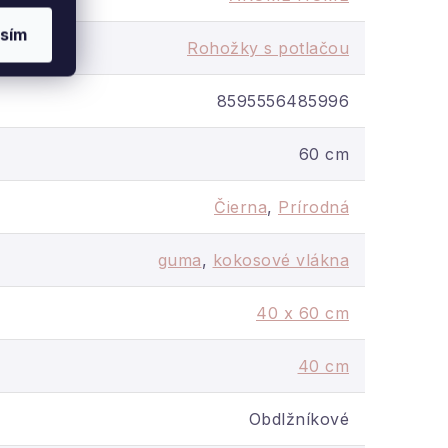
sím
Rohožky s potlačou
8595556485996
60 cm
Čierna
,
Prírodná
guma
,
kokosové vlákna
40 x 60 cm
40 cm
Obdlžníkové