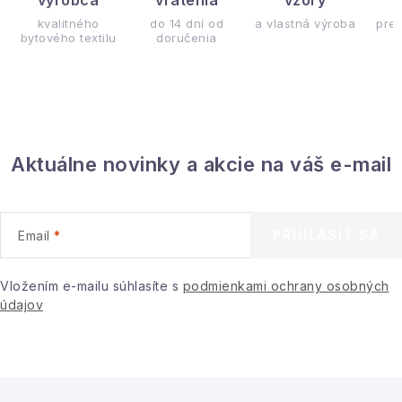
výrobca
vrátenia
vzory
ý
kvalitného
do 14 dní od
a vlastná výroba
pre
bytového textilu
doručenia
Aktuálne novinky a akcie na váš e-mail
PRIHLÁSIŤ SA
Email
Vložením e-mailu súhlasíte s
podmienkami ochrany osobných
údajov
Z