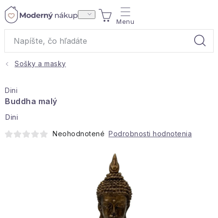
Prejsť
NÁKUPNÝ
na
obsah
KOŠÍK
Sošky a masky
Akcie a výpredaj
Dini
Darčeky
Buddha malý
Dini
Bytové vône
Neohodnotené
Podrobnosti hodnotenia
Čaje
Bytový textil
Domácnosť