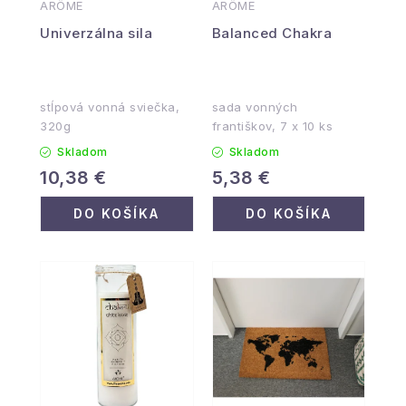
ARÔME
ARÔME
Univerzálna sila
Balanced Chakra
stĺpová vonná sviečka,
sada vonných
320g
františkov, 7 x 10 ks
Skladom
Skladom
10,38 €
5,38 €
DO KOŠÍKA
DO KOŠÍKA