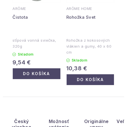
ARÔME
ARÔME HOME
Čistota
Rohožka Svet
stĺpová vonná sviečka,
Rohožka z kokosových
320g
vlákien a gumy, 40 x 60
cm
Skladom
Skladom
9,54 €
10,38 €
DO KOŠÍKA
DO KOŠÍKA
Český
Možnosť
Originálne
Veľ