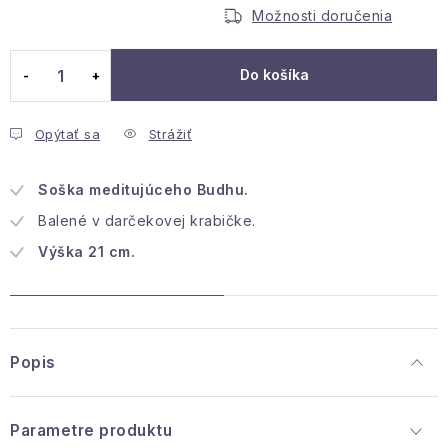
Jednotková cena:
Podmienky ochrany osobných údajov
Možnosti doručenia
Reklamácia a vrátenie
Obchodné podmienky
Info o nákupe
Rady a tipy
Kontakty
Do košíka
O nás
Opýtať sa
Strážiť
Soška meditujúceho Budhu.
Balené v darčekovej krabičke.
Výška 21 cm.
Popis
Parametre produktu