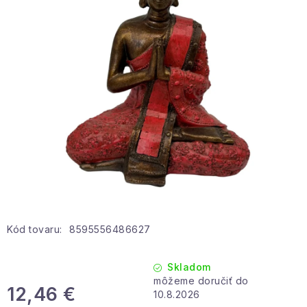
Hobby a záhrada
Kolekcia
Zdravie a krása
Šport a outdoor
Pre deti
Novinky
Darčekové poukazy
Kód tovaru:
8595556486627
Sezónne kategórie
Skladom
12,46 €
Veľkoobchodná spolupráca
10.8.2026