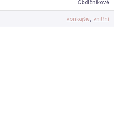
Obdlžníkové
vonkajšie
,
vnitřní