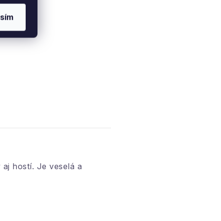
sím
j hostí. Je veselá a
okosového vlákna.