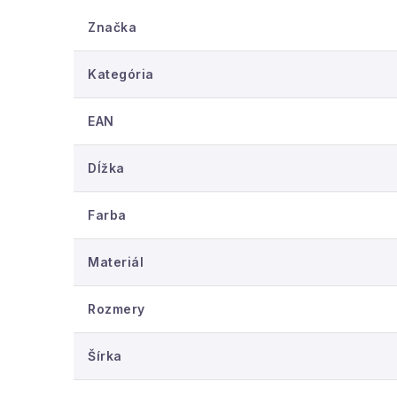
Rohož je určená do vnútorných priestorov - 
Značka
použiť aj na chránené, kryté vonkajšie vchod
Kategória
EAN
Dĺžka
Farba
Materiál
Rozmery
Šírka