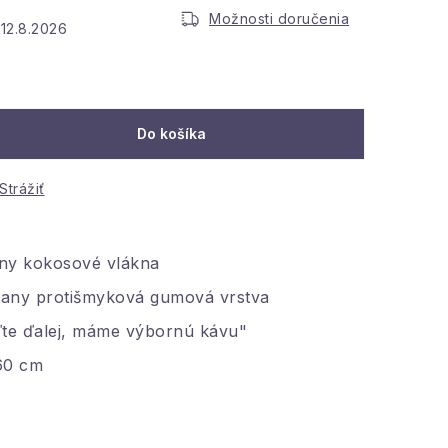
Možnosti doručenia
12.8.2026
:
Do košíka
Strážiť
any kokosové vlákna
rany protišmyková gumová vrstva
ďte ďalej, máme výbornú kávu"
60 cm