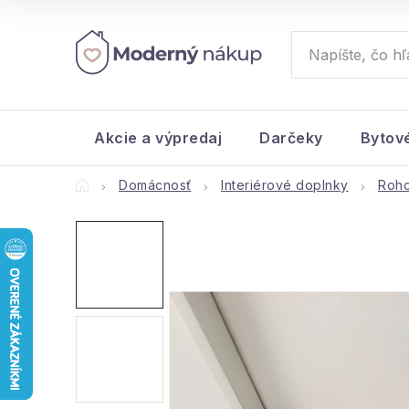
Prejsť
na
obsah
Akcie a výpredaj
Darčeky
Bytov
Domov
Domácnosť
Interiérové doplnky
Roh