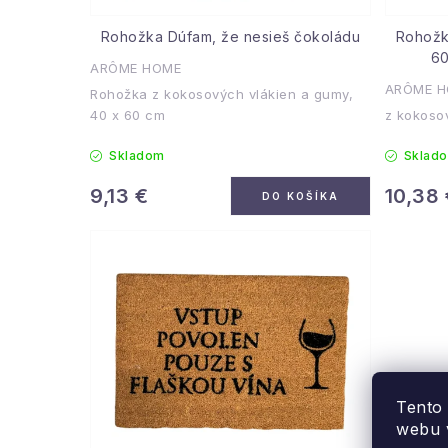
Rohožka Dúfam, že nesieš čokoládu
Rohožk
60
ARÔME HOME
ARÔME 
Rohožka z kokosových vlákien a gumy,
40 x 60 cm
z kokoso
Skladom
Sklad
9,13 €
10,38 
DO KOŠÍKA
Tento
webu v