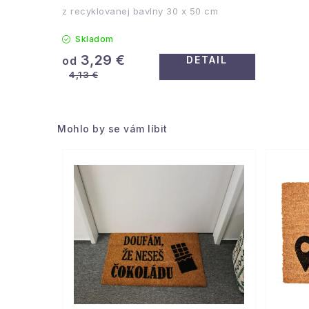
z recyklovanej bavlny 30 x 50 cm
Skladom
3,29 €
DETAIL
od
4,13 €
Mohlo by se vám líbit