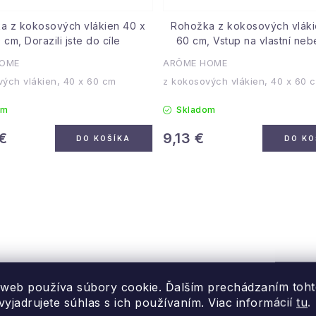
a z kokosových vlákien 40 x
Rohožka z kokosových vláki
 cm, Dorazili jste do cíle
60 cm, Vstup na vlastní ne
HOME
ARÔME HOME
vých vlákien, 40 x 60 cm
z kokosových vlákien, 40 x 60
om
Skladom
€
9,13 €
DO KOŠÍKA
DO KO
 web používa súbory cookie. Ďalším prechádzaním toh
yjadrujete súhlas s ich používaním. Viac informácií
tu
.