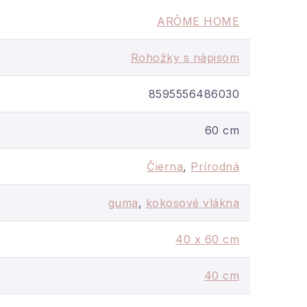
ce alebo garáže. Môže sa
ARÔME HOME
Rohožky s nápisom
8595556486030
60 cm
Čierna
,
Prírodná
guma
,
kokosové vlákna
40 x 60 cm
40 cm