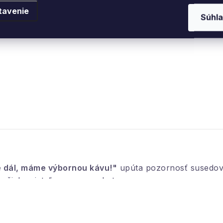
tavenie
Súhla
e dál, máme výbornou kávu!"
upúta pozornosť susedov a
ašich priateľov v novom byte.
zpečená fixácia podlahy. Vrchná časť je vyrobená z k