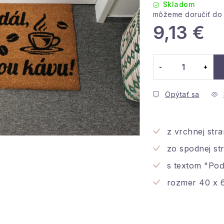
Skladom
9,13 €
Jednotková cena
Opýtať sa
z vrchnej str
zo spodnej st
s textom "Po
rozmer 40 x 