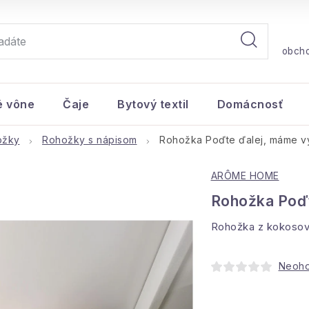
obch
é vône
Čaje
Bytový textil
Domácnosť
ožky
Rohožky s nápisom
Rohožka Poďte ďalej, máme v
ARÔME HOME
Rohožka Poďt
Rohožka z kokosový
Neoh