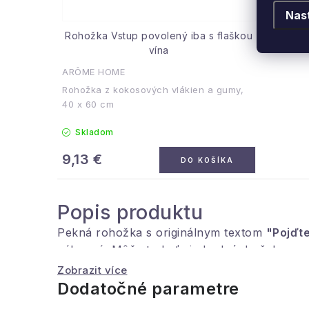
Nas
Rohožka Vstup povolený iba s flaškou
vína
ARÔME HOME
Rohožka z kokosových vlákien a gumy,
40 x 60 cm
Skladom
9,13 €
DO KOŠÍKA
Popis produktu
Pekná rohožka s originálnym textom
"Pojďt
zábavná. Môže to byť aj vhodný darček pre v
Zobrazit více
Spodná strana je pogumovaná, aby bola zabe
Dodatočné parametre