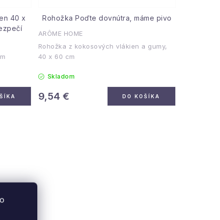
en 40 x
Rohožka Poďte dovnútra, máme pivo
bezpečí
ARÔME HOME
Rohožka z kokosových vlákien a gumy,
 cm
40 x 60 cm
Skladom
9,54 €
ŠÍKA
DO KOŠÍKA
to