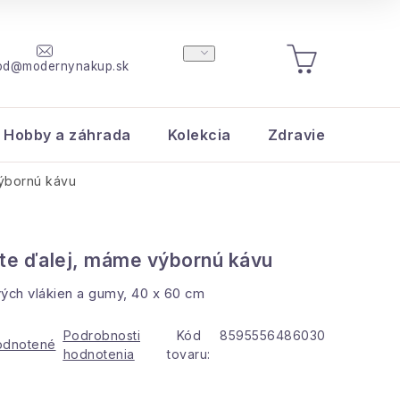
od@modernynakup.sk
NÁKUPNÝ
KOŠÍK
Hobby a záhrada
Kolekcia
Zdravie a krása
ýbornú kávu
e ďalej, máme výbornú kávu
ch vlákien a gumy, 40 x 60 cm
Podrobnosti
Kód
8595556486030
odnotené
hodnotenia
tovaru: