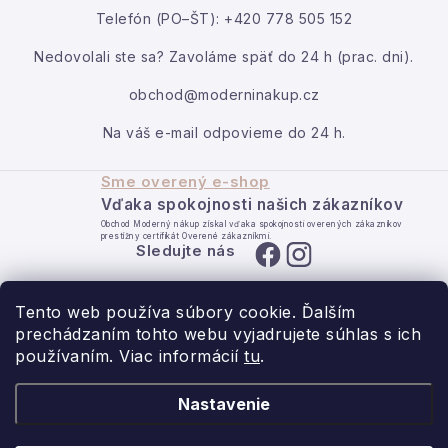
Kontakt
Telefón (PO–ŠT): +420 778 505 152
Moja objednávka
Nedovolali ste sa? Zavoláme späť do 24 h (prac. dni).
obchod@moderninakup.cz
Na váš e-mail odpovieme do 24 h.
Sme overený e-shop
Vďaka spokojnosti našich zákazníkov
Obchod Moderný nákup získal vďaka spokojnosti overených zákazníkov
prestížny certifikát Overené zákazníkmi.
Sledujte nás
Tento web používa súbory cookie. Ďalším
prechádzaním tohto webu vyjadrujete súhlas s ich
používaním. Viac informácií
tu
.
- pre domov s láskou.
Nastavenie
Obchodné podmienky
Ochrana osobných údajov