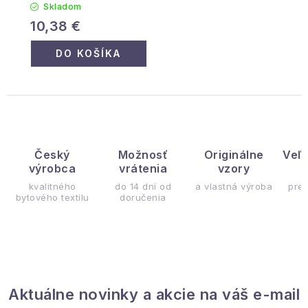
Skladom
10,38 €
DO KOŠÍKA
Český
Možnosť
Originálne
Veľ
výrobca
vrátenia
vzory
ý
kvalitného
do 14 dní od
a vlastná výroba
pre
bytového textilu
doručenia
Aktuálne novinky a akcie na váš e-mail