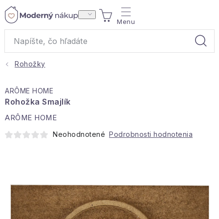
Prejsť
NÁKUPNÝ
na
obsah
KOŠÍK
Rohožky
Akcie a výpredaj
ARÔME HOME
Darčeky
Rohožka Smajlík
ARÔME HOME
Bytové vône
Neohodnotené
Podrobnosti hodnotenia
Čaje
Bytový textil
Domácnosť