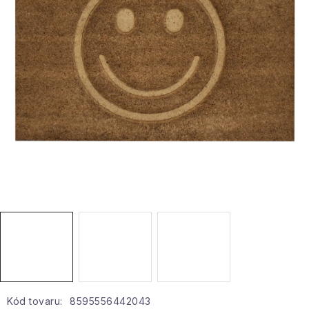
Hobby a záhrada
Kolekcia
Zdravie a krása
Šport a outdoor
Pre deti
Novinky
Darčekové poukazy
Sezónne kategórie
Veľkoobchodná spolupráca
Kód tovaru:
8595556442043