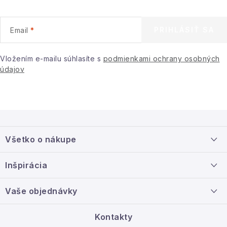
PRIHLÁSIŤ SA
Email
Vložením e-mailu súhlasíte s
podmienkami ochrany osobných
údajov
Z
á
Všetko o nákupe
p
ä
Doprava a platba
Inšpirácia
t
Info o nákupe
i
Nový tovar
Vaše objednávky
Veľkoobchodná spolupráca
e
O nás
Ako reklamovať / vrátiť tovar
Kontakty