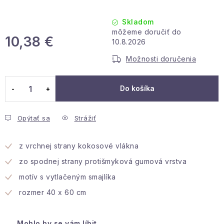
Podmienky ochrany osobných údajov
Reklamácia a vrátenie
Obchodné podmienky
Skladom
Info o nákupe
Rady a tipy
Kontakty
O nás
10,38 €
10.8.2026
Jednotková cena:
Možnosti doručenia
Do košíka
Opýtať sa
Strážiť
z vrchnej strany kokosové vlákna
zo spodnej strany protišmyková gumová vrstva
motív s vytlačeným smajlíka
rozmer 40 x 60 cm
Mohlo by se vám líbit