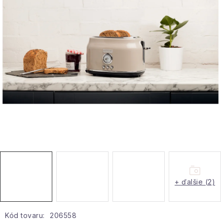
Hobby a záhrada
Kolekcia
Zdravie a krása
Šport a outdoor
Pre deti
Novinky
Darčekové poukazy
+ ďalšie (2)
Sezónne kategórie
Veľkoobchodná spolupráca
Kód tovaru:
206558