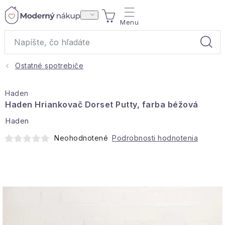
Prejsť
NÁKUPNÝ
na
obsah
KOŠÍK
Ostatné spotrebiče
Akcie a výpredaj
Haden
Darčeky
Haden Hriankovač Dorset Putty, farba béžová
Haden
Bytové vône
Neohodnotené
Podrobnosti hodnotenia
Čaje
Bytový textil
Domácnosť