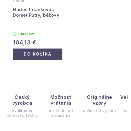
Haden
Haden hriankovač
Dorset Putty, béžový
Skladom
104,13 €
DO KOŠÍKA
Český
Možnosť
Originálne
Veľ
výrobca
vrátenia
vzory
ý
kvalitného
do 14 dní od
a vlastná výroba
pre
bytového textilu
doručenia