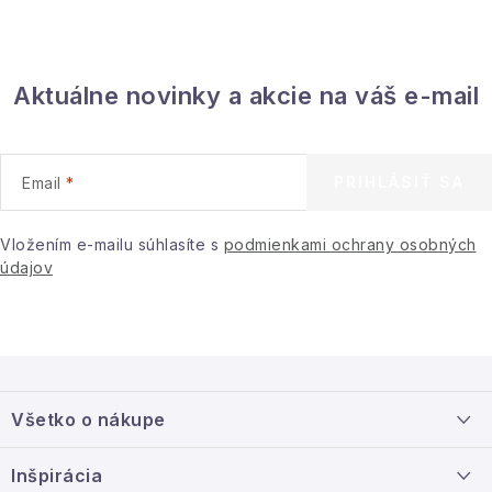
Aktuálne novinky a akcie na váš e-mail
PRIHLÁSIŤ SA
Email
Vložením e-mailu súhlasíte s
podmienkami ochrany osobných
údajov
Z
á
Všetko o nákupe
p
ä
Doprava a platba
Inšpirácia