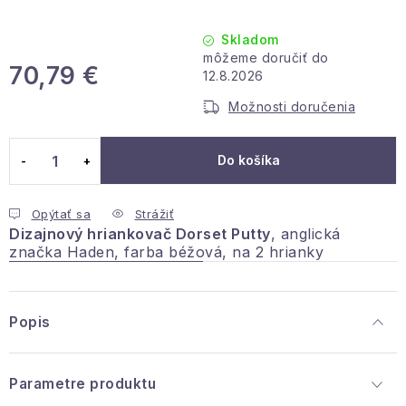
Podmienky ochrany osobných údajov
Reklamácia a vrátenie
Obchodné podmienky
Skladom
Info o nákupe
Rady a tipy
Kontakty
O nás
70,79 €
12.8.2026
Jednotková cena:
Možnosti doručenia
Do košíka
Opýtať sa
Strážiť
Dizajnový hriankovač Dorset Putty
, anglická
značka Haden, farba béžová, na 2 hrianky
Popis
Parametre produktu