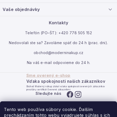
t
Info o nákupe
i
Nový tovar
Vaše objednávky
Veľkoobchodná spolupráca
e
O nás
Ako reklamovať / vrátiť tovar
Kontakty
Kontakt
Telefón (PO–ŠT): +420 778 505 152
Moja objednávka
Nedovolali ste sa? Zavoláme späť do 24 h (prac. dni).
obchod@moderninakup.cz
Na váš e-mail odpovieme do 24 h.
Sme overený e-shop
Vďaka spokojnosti našich zákazníkov
Obchod Moderný nákup získal vďaka spokojnosti overených zákazníkov
prestížny certifikát Overené zákazníkmi.
Sledujte nás
Tento web používa súbory cookie. Ďalším
prechádzaním tohto webu vyjadrujete súhlas s ich