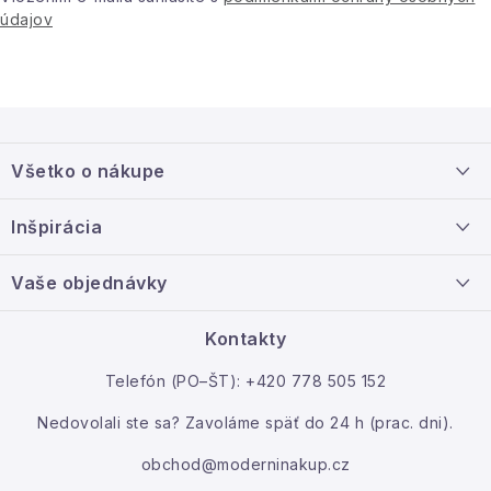
údajov
Z
á
Všetko o nákupe
p
ä
Doprava a platba
Inšpirácia
t
Info o nákupe
i
Nový tovar
Vaše objednávky
Veľkoobchodná spolupráca
e
O nás
Ako reklamovať / vrátiť tovar
Kontakty
Kontakt
Telefón (PO–ŠT): +420 778 505 152
Moja objednávka
Nedovolali ste sa? Zavoláme späť do 24 h (prac. dni).
obchod@moderninakup.cz