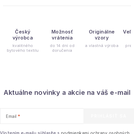
Český
Možnosť
Originálne
Veľ
výrobca
vrátenia
vzory
ý
kvalitného
do 14 dní od
a vlastná výroba
pre
bytového textilu
doručenia
Aktuálne novinky a akcie na váš e-mail
PRIHLÁSIŤ SA
Email
Vložením e-mailu súhlasíte s
podmienkami ochrany osobných