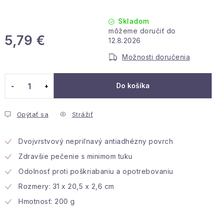
Podmienky ochrany osobných údajov
Reklamácia a vrátenie
Obchodné podmienky
Skladom
Info o nákupe
Rady a tipy
Kontakty
O nás
5,79 €
12.8.2026
Jednotková cena:
Možnosti doručenia
Do košíka
Opýtať sa
Strážiť
Dvojvrstvový nepriľnavý antiadhézny povrch
Zdravšie pečenie s minimom tuku
Odolnosť proti poškriabaniu a opotrebovaniu
Rozmery: 31 x 20,5 x 2,6 cm
Hmotnosť: 200 g