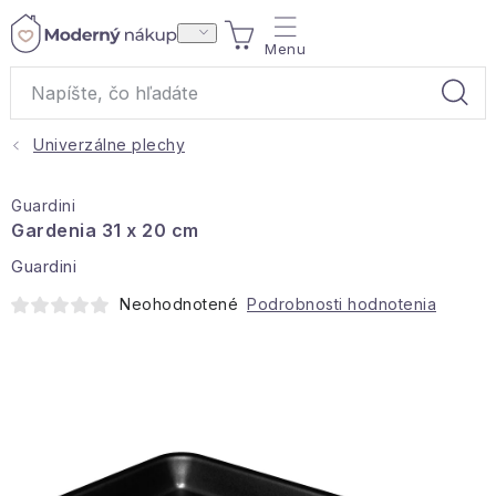
Prejsť
NÁKUPNÝ
na
obsah
KOŠÍK
Univerzálne plechy
Akcie a výpredaj
Guardini
Darčeky
Gardenia 31 x 20 cm
Guardini
Bytové vône
Neohodnotené
Podrobnosti hodnotenia
Čaje
Bytový textil
Domácnosť