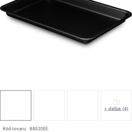
Hobby a záhrada
Kolekcia
Zdravie a krása
Šport a outdoor
Pre deti
Novinky
Darčekové poukazy
+ ďalšie (4)
Sezónne kategórie
Veľkoobchodná spolupráca
Kód tovaru:
88520EE