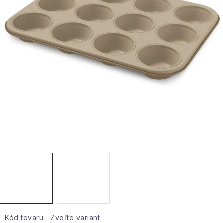
Hobby a záhrada
Kolekcia
Zdravie a krása
Šport a outdoor
Pre deti
Novinky
Darčekové poukazy
Sezónne kategórie
Veľkoobchodná spolupráca
Kód tovaru:
Zvoľte variant