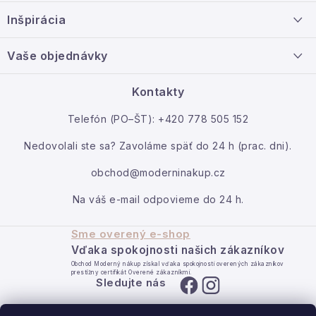
ä
Doprava a platba
Inšpirácia
t
Info o nákupe
i
Nový tovar
Vaše objednávky
Veľkoobchodná spolupráca
e
O nás
Ako reklamovať / vrátiť tovar
Kontakty
Kontakt
Telefón (PO–ŠT): +420 778 505 152
Moja objednávka
Nedovolali ste sa? Zavoláme späť do 24 h (prac. dni).
obchod@moderninakup.cz
Na váš e-mail odpovieme do 24 h.
Sme overený e-shop
Vďaka spokojnosti našich zákazníkov
Obchod Moderný nákup získal vďaka spokojnosti overených zákazníkov
prestížny certifikát Overené zákazníkmi.
Sledujte nás