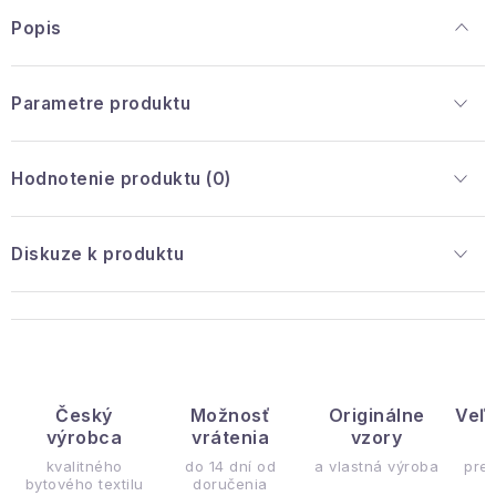
Popis
Parametre produktu
Hodnotenie produktu (0)
Diskuze k produktu
Český
Možnosť
Originálne
Veľ
výrobca
vrátenia
vzory
ý
kvalitného
do 14 dní od
a vlastná výroba
pre
bytového textilu
doručenia