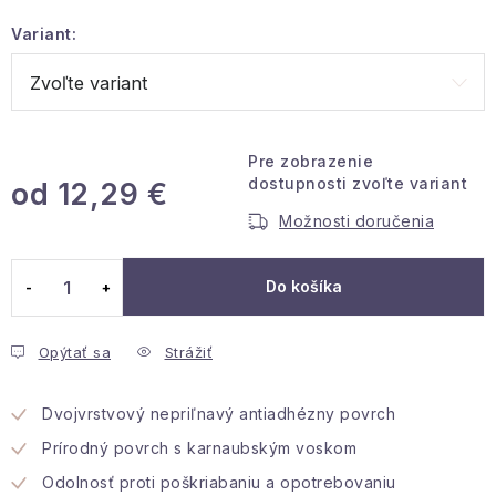
Podmienky ochrany osobných údajov
Variant:
Reklamácia a vrátenie
Obchodné podmienky
Info o nákupe
Rady a tipy
Kontakty
O nás
Pre zobrazenie
dostupnosti zvoľte variant
od
12,29 €
Možnosti doručenia
Jednotková cena:
Do košíka
Opýtať sa
Strážiť
Dvojvrstvový nepriľnavý antiadhézny povrch
Prírodný povrch s karnaubským voskom
Odolnosť proti poškriabaniu a opotrebovaniu