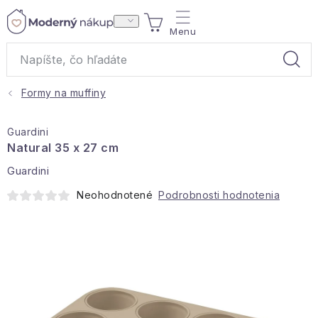
Prejsť
NÁKUPNÝ
na
obsah
KOŠÍK
Formy na muffiny
Akcie a výpredaj
Guardini
Darčeky
Natural 35 x 27 cm
Guardini
Bytové vône
Neohodnotené
Podrobnosti hodnotenia
Čaje
Bytový textil
Domácnosť