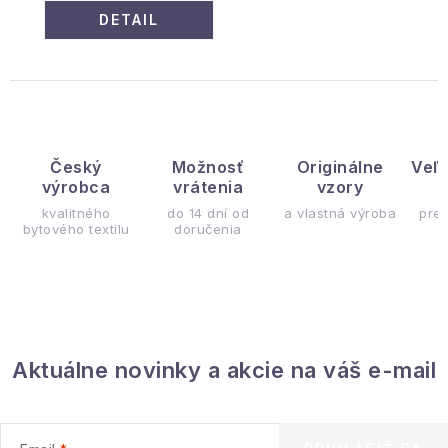
DETAIL
Český
Možnosť
Originálne
Veľ
výrobca
vrátenia
vzory
ý
kvalitného
do 14 dní od
a vlastná výroba
pre
bytového textilu
doručenia
Aktuálne novinky a akcie na váš e-mail