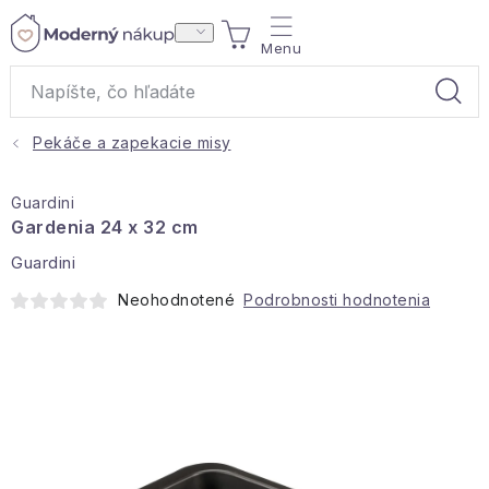
Prejsť
NÁKUPNÝ
na
obsah
KOŠÍK
Pekáče a zapekacie misy
Akcie a výpredaj
Guardini
Darčeky
Gardenia 24 x 32 cm
Guardini
Bytové vône
Neohodnotené
Podrobnosti hodnotenia
Čaje
Bytový textil
Domácnosť