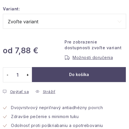
Podmienky ochrany osobných údajov
Variant:
Reklamácia a vrátenie
Obchodné podmienky
Info o nákupe
Rady a tipy
Kontakty
O nás
Pre zobrazenie
dostupnosti zvoľte variant
od
7,88 €
Možnosti doručenia
Jednotková cena:
Do košíka
Opýtať sa
Strážiť
Dvojvrstvový nepriľnavý antiadhézny povrch
Zdravšie pečenie s minimom tuku
Odolnosť proti poškriabaniu a opotrebovaniu