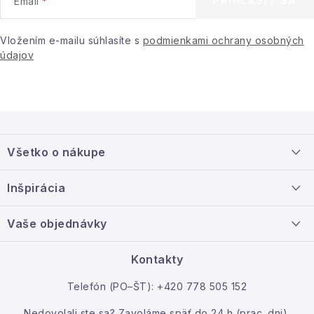
PRIHLÁSIŤ SA
Email
Vložením e-mailu súhlasíte s
podmienkami ochrany osobných
údajov
Z
á
Všetko o nákupe
p
ä
Doprava a platba
Inšpirácia
t
Info o nákupe
i
Nový tovar
Vaše objednávky
Veľkoobchodná spolupráca
e
O nás
Ako reklamovať / vrátiť tovar
Kontakty
Kontakt
Telefón (PO–ŠT): +420 778 505 152
Moja objednávka
Nedovolali ste sa? Zavoláme späť do 24 h (prac. dni).