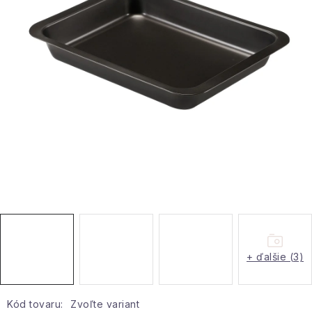
Hobby a záhrada
Kolekcia
Zdravie a krása
Šport a outdoor
Pre deti
Novinky
Darčekové poukazy
+ ďalšie (3)
Sezónne kategórie
Veľkoobchodná spolupráca
Kód tovaru:
Zvoľte variant