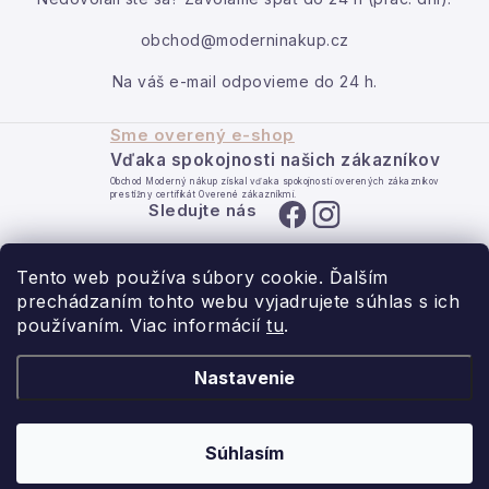
obchod@moderninakup.cz
Na váš e-mail odpovieme do 24 h.
Sme overený e-shop
Vďaka spokojnosti našich zákazníkov
Obchod Moderný nákup získal vďaka spokojnosti overených zákazníkov
prestížny certifikát Overené zákazníkmi.
Sledujte nás
Tento web používa súbory cookie. Ďalším
prechádzaním tohto webu vyjadrujete súhlas s ich
používaním. Viac informácií
tu
.
- pre domov s láskou.
Nastavenie
Obchodné podmienky
Ochrana osobných údajov
Súhlasím
Copyright 2026
Moderný nákup
. Všetky práva vyhradené.
Vytvoril Shoptet